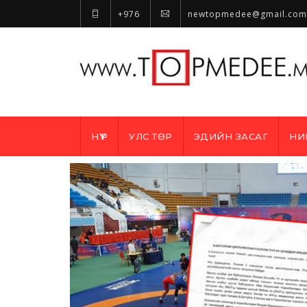
+976
newtopmedee@gmail.com
НҮҮР
УЛС ТӨР
ЭДИЙН ЗАСАГ
НИ