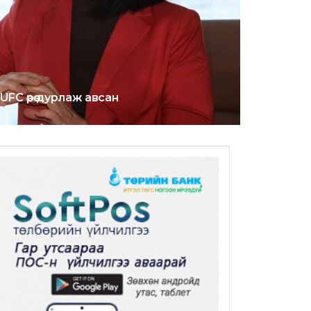
FC өөрөө дурлаж авсан