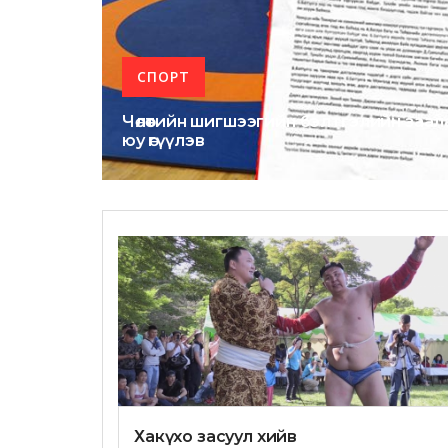
СПОРТ
Чөлөөтийн шигшээгийн бэлтгэлийн за
юу өгүүлэв
Хакүхо засуул хийв