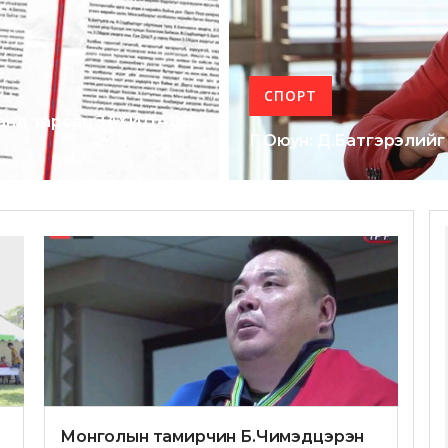
СПОРТ
аланд тарсан ЗАХИДАЛД
Г.Оюун: Д.Батгэрэлийг U
Монголын тамирчин Б.Чимэдцэрэн