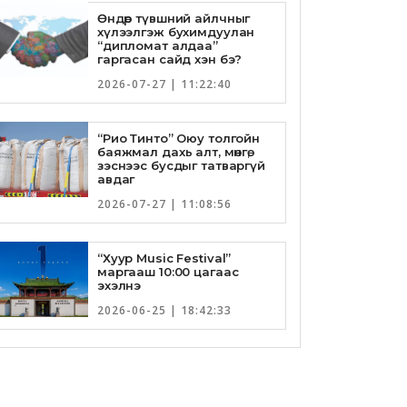
Өндөр түвшний айлчныг
хүлээлгэж бухимдуулан
“дипломат алдаа”
гаргасан сайд хэн бэ?
2026-07-27 | 11:22:40
“Рио Тинто” Оюу толгойн
баяжмал дахь алт, мөнгө,
зэснээс бусдыг татваргүй
авдаг
2026-07-27 | 11:08:56
“Хуур Music Festival”
маргааш 10:00 цагаас
эхэлнэ
2026-06-25 | 18:42:33
Төрийн банкны И-Билл
үйлчилгээнд Голомт банк
нэгдлээ