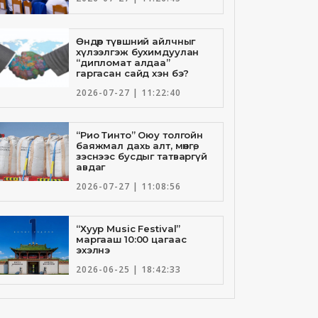
Өндөр түвшний айлчныг
хүлээлгэж бухимдуулан
“дипломат алдаа”
гаргасан сайд хэн бэ?
2026-07-27 | 11:22:40
“Рио Тинто” Оюу толгойн
баяжмал дахь алт, мөнгө,
зэснээс бусдыг татваргүй
авдаг
2026-07-27 | 11:08:56
“Хуур Music Festival”
маргааш 10:00 цагаас
эхэлнэ
2026-06-25 | 18:42:33
Төрийн банкны И-Билл