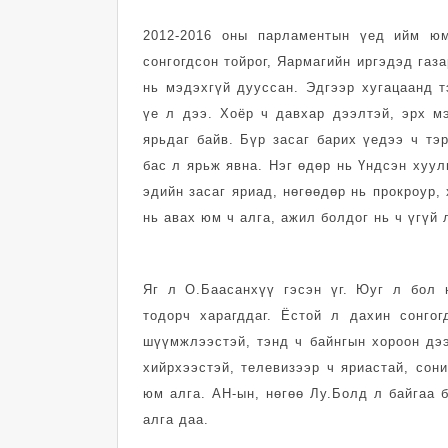
2012-2016 оны парламентын үед ийм юм
сонгогдсон тойрог, Яармагийн иргэдэд газ
нь мэдэхгүй дууссан. Эдгээр хугацаанд 
үе л дээ. Хоёр ч давхар дээлтэй, эрх м
ярьдаг байв. Бүр засаг барих үедээ ч тэ
бас л ярьж явна. Нэг өдөр нь Үндсэн хуул
эдийн засаг яриад, нөгөөдөр нь прокроур,
нь авах юм ч алга, ажил болдог нь ч үгүй 
Яг л О.Баасанхүү гэсэн үг. Юуг л бол 
тодорч харагддаг. Ёстой л дахин сонго
шүүмжлээстэй, тэнд ч байнгын хороон дээ
хийрхээстэй, телевизээр ч яриастай, сон
юм алга. АН-ын, нөгөө Лу.Болд л байгаа б
алга даа.