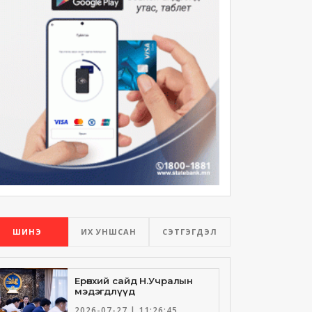
ШИНЭ
ИХ УНШСАН
СЭТГЭГДЭЛ
Ерөнхий сайд Н.Учралын
мэдэгдлүүд
2026-07-27 | 11:26:45