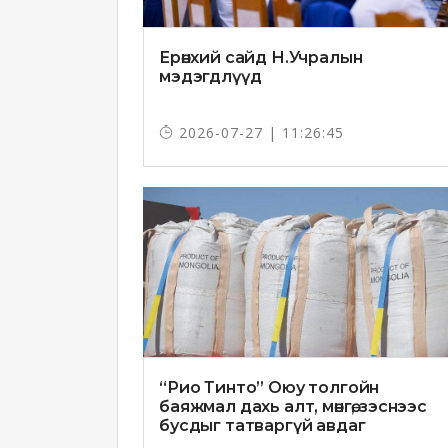
Ерөнхий сайд Н.Учралын
мэдэгдлүүд
2026-07-27 | 11:26:45
“Рио Тинто” Оюу толгойн
баяжмал дахь алт, мөнгө, зэснээс
бусдыг татваргүй авдаг