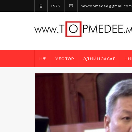
+976
newtopmedee@gmail.com
НҮҮР
УЛС ТӨР
ЭДИЙН ЗАСАГ
НИ