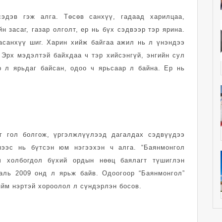
сэдэв гэж алга. Төсөв санхүү, гадаад харилцаа,
н засаг, газар олголт, ер нь бүх сэдвээр тэр ярина.
санхүү шиг. Харин хийж байгаа ажил нь л үнэндээ
 Эрх мэдэлтэй байхдаа ч тэр хийсэнгүй, энгийн сул
р л ярьдаг байсан, одоо ч ярьсаар л байна. Ер нь
йг гол болгож, үргэлжлүүлээд дагалдах сэдвүүдээ
нээс нь бүтсэн юм нэгээхэн ч алга. “Баянмонгол
ач холбогдол бүхий ордын нөөц баялагт түшиглэн
аль 2009 онд л ярьж байв. Одоогоор “Баянмонгол”
ийм нэртэй хороолол л сүндэрлэн босов.