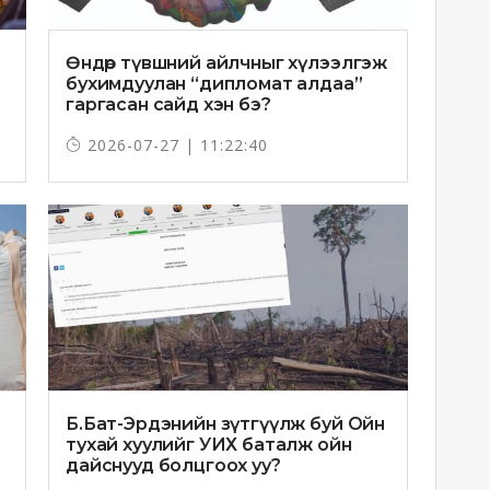
Өндөр түвшний айлчныг хүлээлгэж
бухимдуулан “дипломат алдаа”
гаргасан сайд хэн бэ?
2026-07-27 | 11:22:40
Б.Бат-Эрдэнийн зүтгүүлж буй Ойн
тухай хуулийг УИХ баталж ойн
дайснууд болцгоох уу?