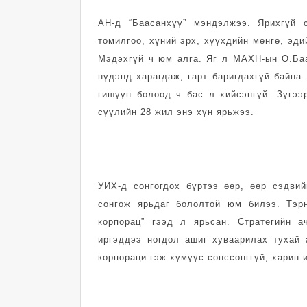
АН-д “Баасанхүү” мэндэлжээ. Ярихгүй 
томилгоо, хүний эрх, хүүхдийн мөнгө, эдий
Мэдэхгүй ч юм алга. Яг л МАХН-ын О.Баа
нүдэнд харагдаж, гарт баригдахгүй байна.
гишүүн болоод ч бас л хийсэнгүй. Зүгээ
сүүлийн 28 жил энэ хүн ярьжээ.
УИХ-д сонгогдох бүртээ өөр, өөр сэдви
сонгож ярьдаг бололтой юм билээ. Тэр
корпорац” гээд л ярьсан. Стратегийн 
иргэддээ ногдол ашиг хуваарилах тухай 
корпораци гэж хүмүүс сонссонггүй, харин 