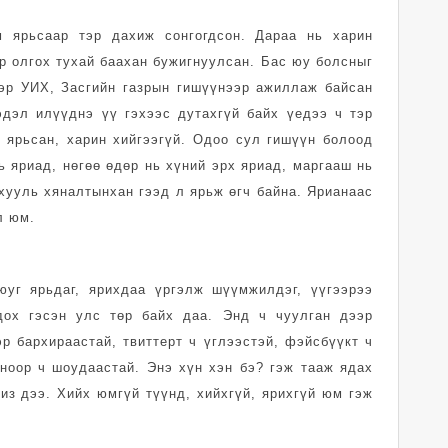
 ярьсаар тэр дахиж сонгогдсон. Дараа нь харин
ар олгох тухай баахан бужигнуулсан. Бас юу болсныг
тэр УИХ, Засгийн газрын гишүүнээр ажиллаж байсан
эдэл илүүднэ үү гэхээс дутахгүй байх үедээ ч тэр
р ярьсан, харин хийгээгүй. Одоо сул гишүүн болоод
ь яриад, нөгөө өдөр нь хүний эрх яриад, маргааш нь
 хууль хяналтынхан гээд л ярьж өгч байна. Ярианаас
л юм.
юуг ярьдаг, ярихдаа үргэлж шүүмжилдэг, үүгээрээ
гдох гэсэн улс төр байх даа. Энд ч чуулган дээр
р бархираастай, твиттерт ч үглээстэй, фэйсбүүкт ч
иноор ч шоудаастай. Энэ хүн хэн бэ? гэж тааж ядах
из дээ. Хийх юмгүй түүнд, хийхгүй, ярихгүй юм гэж