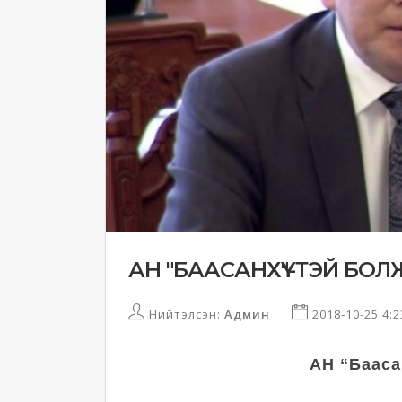
АН "БААСАНХҮҮ"-ТЭЙ БО
Нийтэлсэн:
Админ
2018-10-25 4:
АН “Бааса