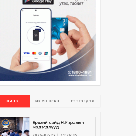
ШИНЭ
ИХ УНШСАН
СЭТГЭГДЭЛ
Ерөнхий сайд Н.Учралын
мэдэгдлүүд
2026-07-27 | 11:26:45