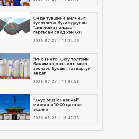
Өндөр түвшний айлчныг
хүлээлгэж бухимдуулан
“дипломат алдаа”
гаргасан сайд хэн бэ?
2026-07-27 | 11:22:40
“Рио Тинто” Оюу толгойн
баяжмал дахь алт, мөнгө,
зэснээс бусдыг татваргүй
авдаг
2026-07-27 | 11:08:56
“Хуур Music Festival”
маргааш 10:00 цагаас
эхэлнэ
2026-06-25 | 18:42:33
Төрийн банкны И-Билл