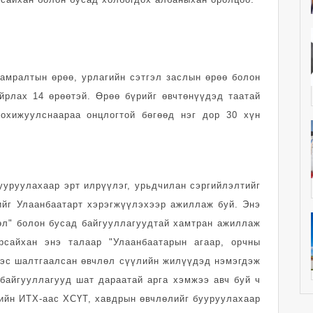
 амралтын өрөө, урлагийн сэтгэл заслын өрөө болон
йрлах 14 өрөөтэй. Өрөө бүрийг өвчтөнүүдэд таатай
тохижуулснаараа онцлогтой бөгөөд нэг дор 30 хүн
уруулахаар эрт илрүүлэг, урьдчилан сэргийлэлтийг
ийг Улаанбаатарт хэрэгжүүлэхээр ажиллаж буй. Энэ
өл" болон бусад байгууллагуудтай хамтран ажиллаж
рсайхан энэ талаар "Улаанбаатарын агаар, орчны
ээс шалтгаалсан өвчлөл сүүлийн жилүүдэд нэмэгдэж
 байгууллагууд шат дараатай арга хэмжээ авч буй ч
лийн ИТХ-аас ХСҮТ, хавдрын өвчлөлийг бууруулахаар