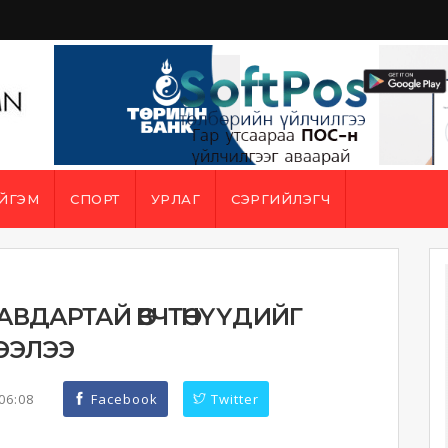
ЙГЭМ
СПОРТ
УРЛАГ
СЭРГИЙЛЭГЧ
АВДАРТАЙ ӨВЧТӨНҮҮДИЙГ
ЭЭЛЭЭ
:06:08
Facebook
Twitter