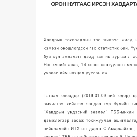
ОРОН НУТГААС ИРСЭН ХАВДАРТ
Хавдрын тохиолдлын тоо жилээс жилд н
хэмээн оношлогдсон гэх статистик бий. Ү
буй хүн эмнэлэгт дээд тал нь зургаа л х
Нэг хүнийг арав, 14 хоног хэвтүүлэн эмчл
учраас ийм нөхцөл үүссэн аж.
Тэгвэл өнөөдөр (2019.01.09-ний өдөр) 
эмчилгээ хийлгэх явцдаа гэр бүлийн г
"Хавдрын үндэсний зөвлөл" ТББ-ынхан 
дэмжлэгээр засаж тохижуулан ашиглалта
нийслэлийн ИТХ-ын дарга С.Амарсайхан,
зөвлөл" ТББ-ын гүйцэтгэх захирал Б.Цэцэ