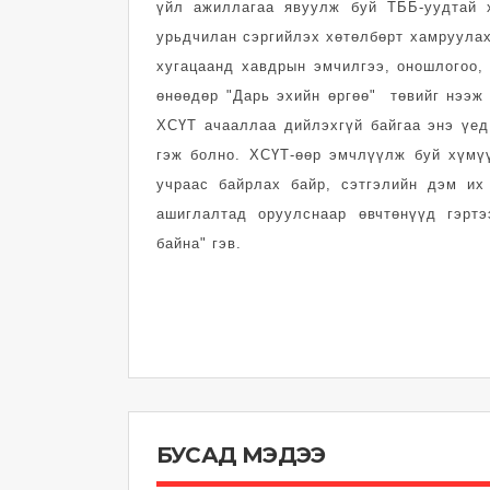
үйл ажиллагаа явуулж буй ТББ-уудтай 
урьдчилан сэргийлэх хөтөлбөрт хамруулах
хугацаанд хавдрын эмчилгээ, оношлогоо,
өнөөдөр "Дарь эхийн өргөө" төвийг нээж
ХСҮТ ачааллаа дийлэхгүй байгаа энэ үед
гэж болно. ХСҮТ-өөр эмчлүүлж буй хүмүү
учраас байрлах байр, сэтгэлийн дэм их
ашиглалтад оруулснаар өвчтөнүүд гэрт
байна" гэв.
БУСАД МЭДЭЭ