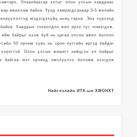
хамтарч, Улаанбаатар хотыг олон улсын хавдраас
аар ажиллаж байна. Үүнд хамрагдсанаар 3-5 жилийн
 илрүүлэлтэд мэдэгдэхүйц ахиц гарна. Энэ хүрээнд
 байна. Хавдрын тохиолдол жил ирэх тус нэмэгдэж,
 ийм байрыг нээж буй нь цагаа олсон ажил боллоо
сийн 50 орчим хувь нь орон нутгийн иргэд байдаг
 хэрэгтэй. Олон улсын жишигт нийцсэн эл байрыг
ээ байгаа мэт орчинд эмчлүүлэх боломж нээгдэж
Нийслэлийн ИТХ-ын ХМОНХТ