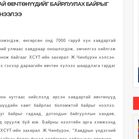
АЙ ӨВЧТӨНҮҮДИЙГ БАЙРЛУУЛАХ БАЙРЫГ
НЭЭЛЭЭ
эмэгдэж, өнгөрсөн онд 7000 гаруй хүн хавдартай
үний улмаас хавдраар оношлогдож, эмчилгээ хийлгэж
онож байгааг ХСҮТ-ийн захирал Ж.Чинбүрэн хэлсэн.
эх гэхээр дараагийн өвчтөн хүлээх шаардлага гардаг
орон нутгаас нийслэлд ирсэн хавдартай өвчтөнүүд
ишүүдийн хамт байрлах боломжтой байрыг нээлээ.
уг байрыг гадаад, дотоодын байгууллын хандив,
д оруулж буй юм. Байрны нээлтийн арга хэмжээнд
 ХСҮТ-ийн захирал Ж.Чинбүрэн, "Хавдрын үндэсний
гсайхан болон бусад холбогдох албаныхан оролцоо.