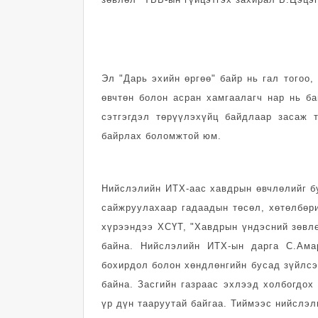
Эл "Дарь эхийн өргөө" байр нь гал тогоо,
өвчтөн болон асран хамгаалагч нар нь ба
сэтгэгдэл төрүүлэхүйц байдлаар засаж 
байрлах боломжтой юм.
Нийслэлийн ИТХ-аас хавдрын өвчлөлийг бу
сайжруулахаар гадаадын төсөл, хөтөлбөр
хүрээндээ ХСҮТ, "Хавдрын үндэсний зөвл
байна. Нийслэлийн ИТХ-ын дарга С.Ама
бохирдол болон хөндлөнгийн бусад зүйлс
байна. Засгийн газраас эхлээд холбогдох
үр дүн тааруутай байгаа. Тиймээс нийслэ