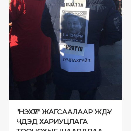
"НЭХҮҮЛ" ЖАГСААЛААР ЖДҮ-
ЧДЭД ХАРИУЦЛАГА