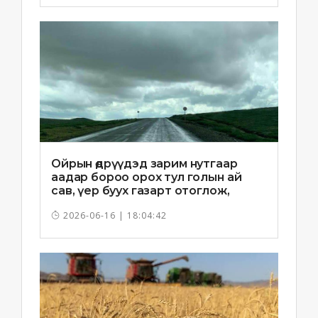
Ойрын өдрүүдэд зарим нутгаар
аадар бороо орох тул голын ай
сав, үер буух газарт отоглож,
хоноглохгүй байхыг зөвлөв
2026-06-16 | 18:04:42