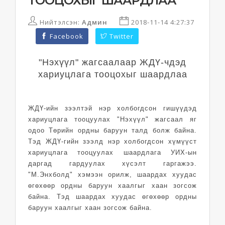
ТООЦОХЫГ ШААРДЛАА
Нийтэлсэн:
Админ
2018-11-14 4:27:37
Facebook
Twitter
"Нэхүүл" жагсаалаар ЖДҮ-чдэд
хариуцлага тооцохыг шаардлаа
ЖДҮ-ийн зээлтэй нэр холбогдсон гишүүдэд
хариуцлага тооцуулах "Нэхүүл" жагсаал яг
одоо Төрийн ордны баруун талд болж байна.
Тэд ЖДҮ-гийн зээлд нэр холбогдсон хүмүүст
хариуцлага тооцуулах шаардлага УИХ-ын
даргад гардуулах хүсэлт гаргажээ.
"М.Энхболд" хэмээн орилж, шаардах хуудас
өгөхөөр ордны баруун хаалгыг хаан зогсож
байна. Тэд шаардах хуудас өгөхөөр ордны
баруун хаалгыг хаан зогсож байна.