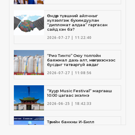
Өндөр түвшний айлчныг
хүлээлгэж бухимдуулан
“дипломат алдаа” гаргасан
сайд хэн бэ?
2026-07-27 | 11:22:40
“Рио Тинто” Оюу толгойн
баяжмал дахь алт, мөнгө, зэснээс
бусдыг татваргүй авдаг
2026-07-27 | 11:08:56
“Хуур Music Festival” маргааш
10:00 цагаас эхэлнэ
2026-06-25 | 18:42:33
Төрийн банкны И-Билл
үйлчилгээнд Голомт банк
нэгдлээ