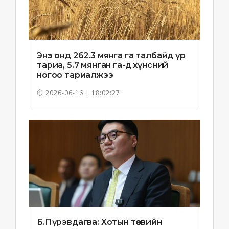
Энэ онд 262.3 мянга га талбайд үр
тариа, 5.7 мянган га-д хүнсний
ногоо тариалжээ
2026-06-16 | 18:02:27
Б.Пүрэвдагва: Хотын төсвийн