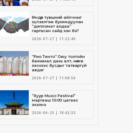
Өндөр түвшний айлчныг
хүлээлгэж бухимдуулан
“дипломат алдаа”
гаргасан сайд хэн бэ?
2026-07-27 | 11:22:40
“Рио Тинто” Оюу толгойн
баяжмал дахь алт, мөнгө,
зэснээс бусдыг татваргүй
авдаг
2026-07-27 | 11:08:56
“Хуур Music Festival”
маргааш 10:00 цагаас
эхэлнэ
2026-06-25 | 18:42:33
Төрийн банкны И-Билл