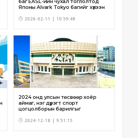
баг EASL-ийн чухал тоглолтод
Японы Alvark Tokyo багийг хүлээн
авна
2026-02-11 | 10:59:48
2024 онд улсын төсвөөр хоёр
н
аймаг, нэг дүүрэгт спорт
цогцолборын барилгыг
ашиглалтад орууллаа
2024-12-18 | 9:51:15