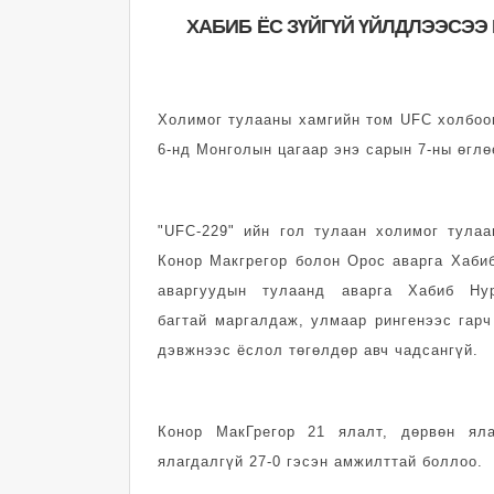
ХАБИБ ЁС ЗҮЙГҮЙ ҮЙЛДЛЭЭСЭЭ
Холимог тулааны хамгийн том UFC холбоо
6-нд Монголын цагаар энэ сарын 7-ны өглө
"UFC-229" ийн гол тулаан холимог тула
Конор Макгрегор болон Орос аварга Хаби
аваргуудын тулаанд аварга Хабиб Ну
багтай маргалдаж, улмаар рингенээс гар
дэвжнээс ёслол төгөлдөр авч чадсангүй.
Конор МакГрегор 21 ялалт, дөрвөн ял
ялагдалгүй 27-0 гэсэн амжилттай боллоо.