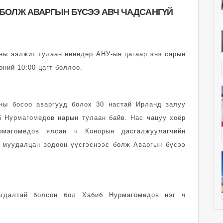
 БОЛЖ АВАРГЫН БҮСЭЭ АВЧ ЧАДСАНГҮЙ
ны ээлжит тулаан өнөөдөр АНУ-ын цагаар энэ сарын
өний 10:00 цагт боллоо.
аны босоо аваргууд болох 30 настай Ирланд залуу
б Нурмагомедов нарын тулаан байв. Нас чацуу хоёр
рмагомедов ялсан ч Конорын дасгалжуулагчийн
ч муудалцан зодоон үүсгэснээс болж Аваргын бүсээ
агдалтай болсон бол Хабиб Нурмагомедов нэг ч