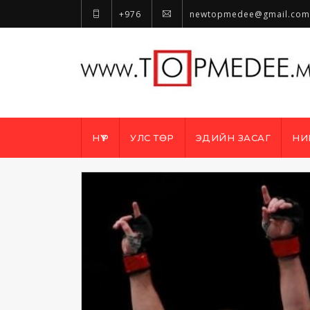
+976
newtopmedee@gmail.com
НҮҮР
УЛС ТӨР
ЭДИЙН ЗАСАГ
НИ