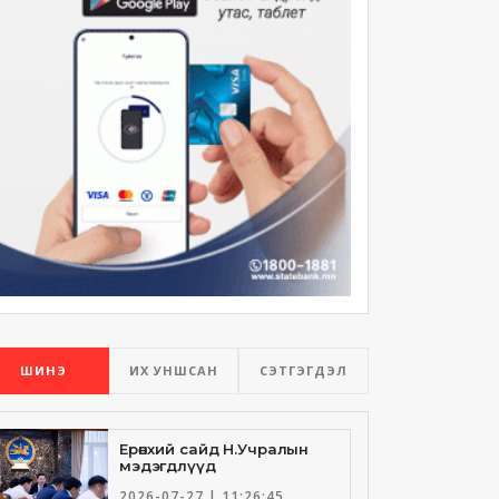
ШИНЭ
ИХ УНШСАН
СЭТГЭГДЭЛ
Ерөнхий сайд Н.Учралын
мэдэгдлүүд
2026-07-27 | 11:26:45