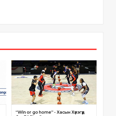
“Win or go home” - Хасын Хүлэгүүд