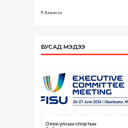
Р.Хишигээ
БУСАД МЭДЭЭ
Олон улсын спортын