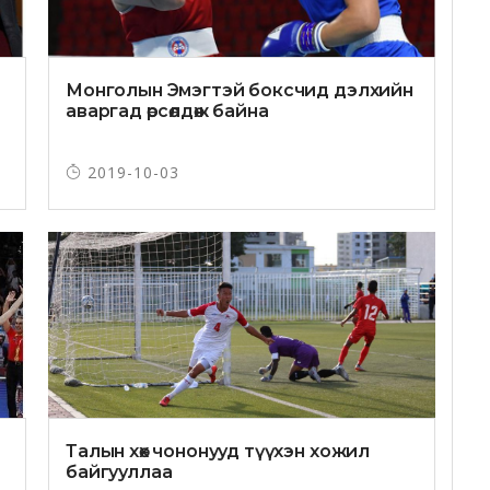
Монголын Эмэгтэй боксчид дэлхийн
аваргад өрсөлдөж байна
2019-10-03
Талын хөх чононууд түүхэн хожил
байгууллаа