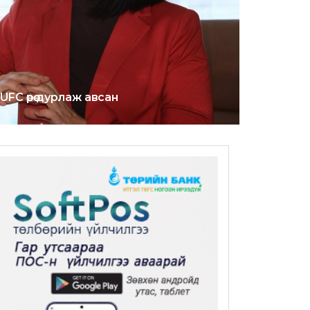
FC өөрөө дурлаж авсан