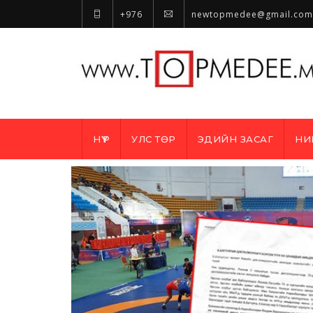
+976
newtopmedee@gmail.com
НҮҮР
УЛС ТӨР
ЭДИЙН ЗАСАГ
НИ