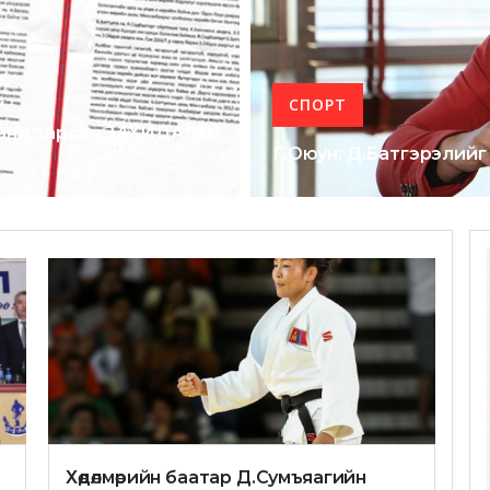
СПОРТ
аланд тарсан ЗАХИДАЛД
Г.Оюун: Д.Батгэрэлийг U
Хөдөлмөрийн баатар Д.Сумъяагийн