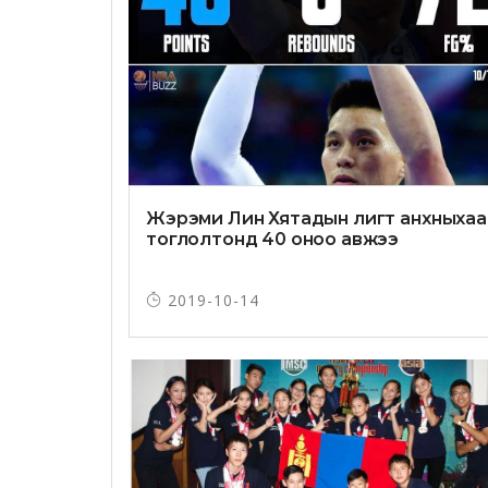
Жэрэми Лин Хятадын лигт анхныхаа
тоглолтонд 40 оноо авжээ
2019-10-14