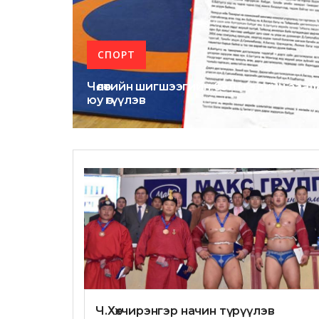
СПОРТ
Чөлөөтийн шигшээгийн бэлтгэлийн за
юу өгүүлэв
Ч.Хөхчирэнгэр начин түрүүлэв