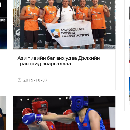
Ази тивийн баг анх удаа Дэлхийн
гранприд аваргаллаа
2019-10-07