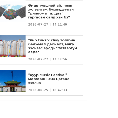
Өндөр түвшний айлчныг
хүлээлгэж бухимдуулан
“дипломат алдаа”
гаргасан сайд хэн бэ?
2026-07-27 | 11:22:40
“Рио Тинто” Оюу толгойн
баяжмал дахь алт, мөнгө,
зэснээс бусдыг татваргүй
авдаг
2026-07-27 | 11:08:56
“Хуур Music Festival”
маргааш 10:00 цагаас
эхэлнэ
2026-06-25 | 18:42:33
Төрийн банкны И-Билл
үйлчилгээнд Голомт банк
нэгдлээ