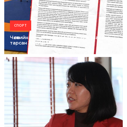
СПОРТ
Чөлөөтийн шигшээгийн бэлтгэлийн зааланд
тарсан ЗАХИДАЛД юу өгүүлэв