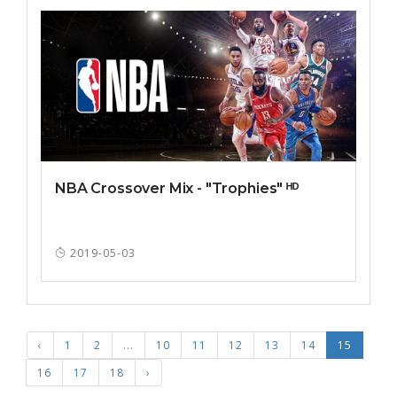
NBA Crossover Mix - "Trophies" ᴴᴰ
2019-05-03
‹
1
2
...
10
11
12
13
14
15
16
17
18
›