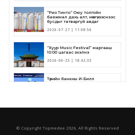
“Рио Тинто” Оюу толгойн
баяжмал дахь алт, мөнгө, зэснээс
бусдыг татваргүй авдаг
2026-07-27 | 11:08:56
“Хуур Music Festival” маргааш
10:00 цагаас эхэлнэ
2026-06-25 | 18:42:33
Төрийн банкны И-Билл
үйлчилгээнд Голомт банк
нэгдлээ
2026-06-25 | 9:33:55
Төрийн банк, Санхүү Эдийн
Засгийн Их Сургууль хамтын
ажиллагааны санамж бичгээ
шинэчлэн байгууллаа
© Copyright Topmedee 2026, All Rights Reserved