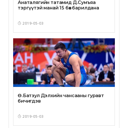
Анаталягийн татамид Д.Сумъяа
тэргүүтэй манай 15 бөх барилдана
2019-05-03
Ө.Батзул Дэлхийн чансааны гуравт
бичигдэв
2019-05-03