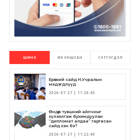
ШИНЭ
ИХ УНШСАН
СЭТГЭГДЭЛ
Ерөнхий сайд Н.Учралын
мэдэгдлүүд
2026-07-27 | 11:26:45
Өндөр түвшний айлчныг
хүлээлгэж бухимдуулан
“дипломат алдаа” гаргасан
сайд хэн бэ?
2026-07-27 | 11:22:40