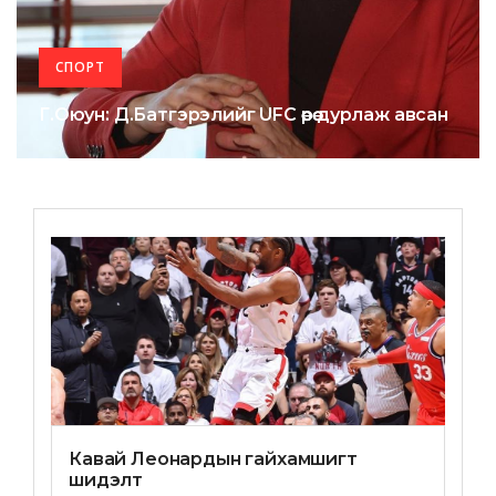
СПОРТ
Г.Оюун: Д.Батгэрэлийг UFC өөрөө дурлаж авсан
Кавай Леонардын гайхамшигт
шидэлт