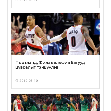
Портлэнд, Филадельфиа багууд
цувралыг тэнцүүлэв
2019-05-10