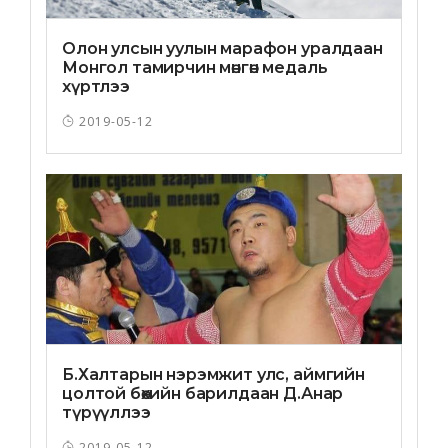
Олон улсын уулын марафон уралдаан
Монгол тамирчин мөнгөн медаль
хүртлээ
2019-05-12
Б.Халтарын нэрэмжит улс, аймгийн
цолтой бөхийн барилдаан Д.Анар
түрүүллээ
2019-05-12