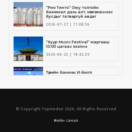
“Рио Тинто” Оюу толгойн
баяжмал дахь алт, мөнгө, зэснээс
бусдыг татваргүй авдаг
2026-07-27 | 11:08:56
“Хуур Music Festival” маргааш
10:00 цагаас эхэлнэ
2026-06-25 | 18:42:33
Төрийн банкны И-Билл
үйлчилгээнд Голомт банк
нэгдлээ
2026-06-25 | 9:33:55
Төрийн банк, Санхүү Эдийн
© Copyright Topmedee 2026, All Rights Reserved
Засгийн Их Сургууль хамтын
ажиллагааны санамж бичгээ
шинэчлэн байгууллаа
Үнийн санал
2026-06-23 | 16:30:21