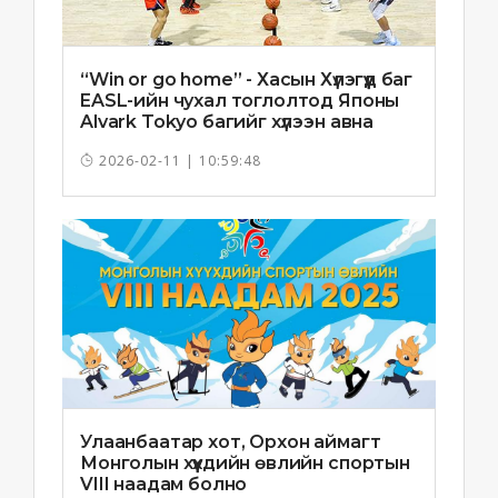
“Win or go home” - Хасын Хүлэгүүд баг
EASL-ийн чухал тоглолтод Японы
Alvark Tokyo багийг хүлээн авна
2026-02-11 | 10:59:48
Улаанбаатар хот, Орхон аймагт
Монголын хүүхдийн өвлийн спортын
VIII наадам болно