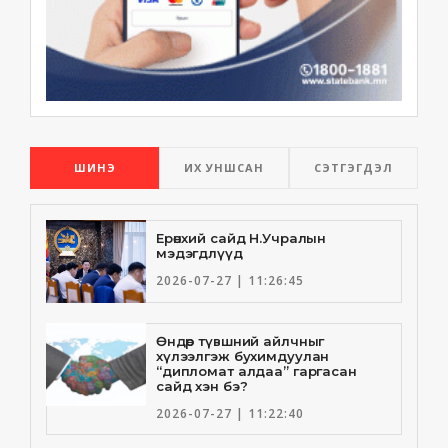
ШИНЭ
ИХ УНШСАН
СЭТГЭГДЭЛ
Ерөнхий сайд Н.Учралын
мэдэгдлүүд
2026-07-27 | 11:26:45
Өндөр түвшний айлчныг
хүлээлгэж бухимдуулан
“дипломат алдаа” гаргасан
сайд хэн бэ?
2026-07-27 | 11:22:40