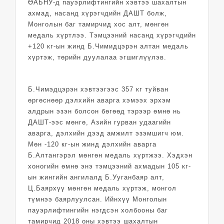
ӨАБНУ-д пауэрлифтингийн хэвтээ шахалтын
ахмад, насанд хүрэгчдийн ДАШТ болж,
Монголын баг тамирчид хос алт, мөнгөн
медаль хүртлээ. Тэмцээний насанд хүрэгчдийн
+120 кг-ын жинд Б.Чимидцэрэн алтан медаль
хүртэж, төрийн дуулалаа эгшиглүүлэв.
Б.Чимэдцэрэн хэвтээгээс 357 кг туйван
өргөснөөр дэлхийн аварга хэмээх эрхэм
алдрын эзэн болсон бөгөөд тэрээр өмнө нь
ДАШТ-ээс мөнгө, Азийн гурван удаагийн
аварга, дэлхийн дээд амжилт эзэмшигч юм.
Мөн -120 кг-ын жинд дэлхийн аварга
Б.Алтангэрэл мөнгөн медаль хүртжээ. Хэдхэн
хоногийн өмнө энэ тэмцээний ахмадын 105 кг-
ын жингийн ангилалд Б.Ууганбаяр алт,
Ц.Баярхүү мөнгөн медаль хүртэж, монгол
түмнээ баярлуулсан. Ийнхүү Монголын
пауэрлифтингийн нэгдсэн холбооны баг
тамирчид 2018 оны хэвтээ шахалтын