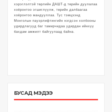
хэрэглэлтэй төрлийн ДАШТ-д төрийн дуулалаа
хоёронтоо эгшиглүүлж, төрийн далбаагаа
хоёронтоо мандууллаа. Тус тэмцээнд
Монголын пауэрлифтингийн нэгдсэн холбооны
удирдлагууд баг тамирчидаа удирдан ийнхүү
бахдам амжилт байгуулаад байна.
БУСАД МЭДЭЭ