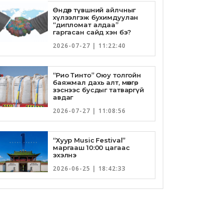
Өндөр түвшний айлчныг
хүлээлгэж бухимдуулан
“дипломат алдаа”
гаргасан сайд хэн бэ?
2026-07-27 | 11:22:40
“Рио Тинто” Оюу толгойн
баяжмал дахь алт, мөнгө,
зэснээс бусдыг татваргүй
авдаг
2026-07-27 | 11:08:56
“Хуур Music Festival”
маргааш 10:00 цагаас
эхэлнэ
2026-06-25 | 18:42:33
Төрийн банкны И-Билл
үйлчилгээнд Голомт банк
нэгдлээ