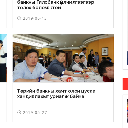
банкны Гялсбанк үйлчилгээгээр
төлөх боломжтой
2019-06-13
Төрийн банкны хамт олон цусаа
хандивлахыг уриалж байна
2019-05-27