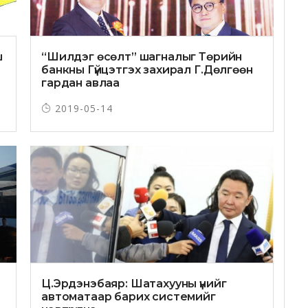
ш
“Шилдэг өсөлт” шагналыг Төрийн
банкны Гүйцэтгэх захирал Г.Дөлгөөн
гардан авлаа
2019-05-14
Ц.Эрдэнэбаяр: Шатахууны үнийг
автоматаар барих системийг