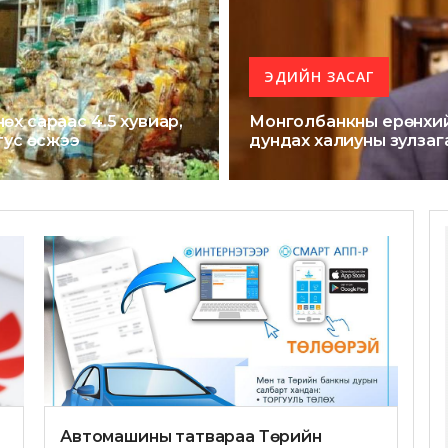
ЭДИЙН ЗАСАГ
мнөх сараас 4.5 хувиар,
Монголбанкны ерөнхийл
тус өсжээ
дундах халиуны зулзаг
Автомашины татвараа Төрийн