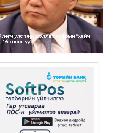
өгч улс төр, доллар хоёрын “хайч
а” болсон уу?