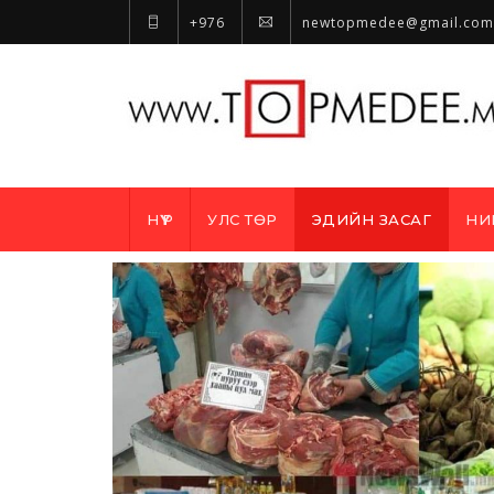
+976
newtopmedee@gmail.com
НҮҮР
УЛС ТӨР
ЭДИЙН ЗАСАГ
НИ