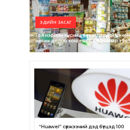
ЭДИЙН ЗАСАГ
Гол нэрийн хүнсний бүтээгдэхүүний үнэ ө
өмнөх долоо хоногоос 2.8 хувиар тус 
“Huawei” сүлжээний дэд бүтцэд 100