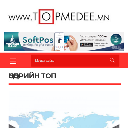
ӨНӨӨДРИЙН ТОП