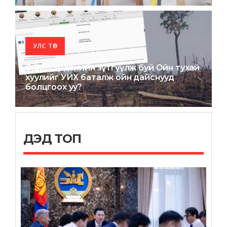
УЛС ТӨР
Б.Бат-Эрдэнийн зүтгүүлж буй Ойн тухай
хуулийг УИХ баталж ойн дайснууд
болцгоох уу?
ДЭД ТОП