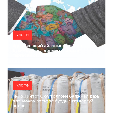
УЛС ТӨР
Өндөр түвшний айлчныг хүлээлгэж
бухимдуулан “дипломат алдаа”
гаргасан сайд хэн бэ?
УЛС ТӨР
“Рио Тинто” Оюу толгойн баяжмал дахь
алт, мөнгө, зэснээс бусдыг татваргүй
авдаг