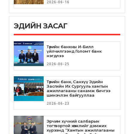
сарын 16-нд хэлэлцэнэ
2026-06-16
2019-01-11
ЭДИЙН ЗАСАГ
НЭГ ХҮНИЙ ЭРХ АШИГ
НИЙТИЙН ЭРХ АШГААС
ДЭЭГҮҮР ТАВИГДАХ ЁСГҮЙ
ГЭВ
Төрийн банкны И-Билл
2019-01-09
үйлчилгээнд Голомт банк
нэгдлээ
2026-06-25
ОРОН НУТГААС ИРСЭН
ХАВДАРТАЙ ӨВЧТӨНҮҮДИЙГ
БАЙРЛУУЛАХ БАЙРЫГ НЭЭЛЭЭ
Төрийн банк, Санхүү Эдийн
2019-01-09
Засгийн Их Сургууль хамтын
ажиллагааны санамж бичгээ
шинэчлэн байгууллаа
ТҮГЖРЭЛИЙГ БУУРУУЛАХ
2026-06-23
АЖЛЫН ХЭСГИЙНХНИЙ
ТАЙЛАНГ СОНСОЖ, ҮҮРЭГ
ӨГӨВ
Эрчим хүчний салбарын
2019-01-04
тогтвортой хөгжлийг дэмжих
хүрээнд “Хамтын ажиллагааны