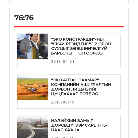
хөгжлийг дэмжих хүрээнд “Хамтын
ажиллагааны санамж бичиг”-ийг
байгууллаа
76:76
2026-06-15
Монгол Улсын Хөгжлийн банк
"ЭКО КОНСТРАКШН"-НЫ
“Эрдэнэс Монгол” ХХК-тай
"СКАЙ РЕЗИДЕНС" 1,2 ОРОН
стратегийн түншлэл эхлүүллээ
СУУЦЫГ ЗӨВШӨӨРӨЛГҮЙ
БАРЬСНЫГ ТОГТООЖЭЭ
2026-06-11
2019-04-01
Монгол Улсын Хөгжлийн банкны ТУЗ-
ийн гишүүнийг үүрэгт ажлаас нь
"ЭКО АЛТАН ЗААМАР"
чөлөөллөө
КОМПАНИЙН АШИГЛАЛТЫН
ДӨРВӨН ЛИЦЕНЗИЙГ
2026-06-09
ЦУЦЛАХААР БОЛЛОО
2019-03-15
Оюу толгойн гэрээ, охидын эрх,
сонгуулийн нууц-Эпштейний файл
НАЛАЙХЫН ЗАМЫГ
2026-06-05
ДӨРӨВДҮГЭЭР САРЫН 15-
НААС ХААНА