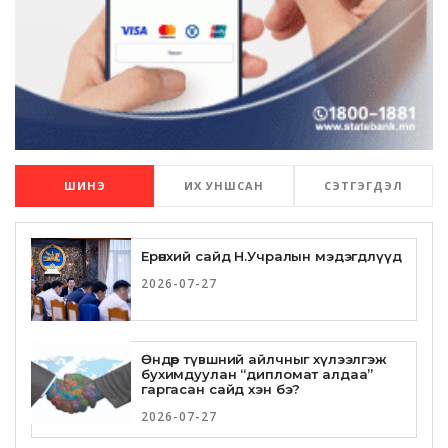
ШИНЭ
ИХ УНШСАН
СЭТГЭГДЭЛ
Ерөнхий сайд Н.Учралын мэдэгдлүүд
2026-07-27
Өндөр түвшний айлчныг хүлээлгэж
бухимдуулан “дипломат алдаа”
гаргасан сайд хэн бэ?
2026-07-27