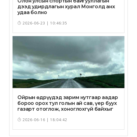
Олон улсын спортын байгууллагын
дээд удирдлагын хурал Монголд анх
удаа болно
2026-06-23 | 10:46:35
Ойрын өдрүүдэд зарим нутгаар аадар
бороо орох тул голын ай сав, үер буух
газарт отоглож, хоноглохгүй байхыг
зөвлөв
2026-06-16 | 18:04:42