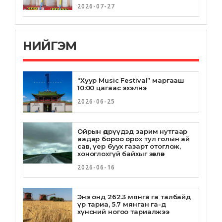
БОДЛОГО ХЭРЭГЖҮҮЛЖ
2026-07-27
2019-01-22
БАЙНА
ЗУУН АЙЛ ОРЧМЫН ХЭСГИЙГ
НИЙГЭМ
ОРОН СУУЦНЫ ХОРООЛОЛ
БОЛГОНО
2019-01-22
“Хуур Music Festival” маргааш
10:00 цагаас эхэлнэ
УЛАМЖЛАЛТ ЭМЧИЛГЭЭНИЙ
2026-06-25
АХМАДЫН СУВИЛАЛ
АШИГЛАЛТАД ОРЛОО
2019-01-16
Ойрын өдрүүдэд зарим нутгаар
аадар бороо орох тул голын ай
сав, үер буух газарт отоглож,
хоноглохгүй байхыг зөвлөв
НИЙСЛЭЛИЙН ИТХ-ЫН
ТЭРГҮҮЛЭГЧИД ХУРАЛДЛАА
2026-06-16
2019-01-16
Энэ онд 262.3 мянга га талбайд
үр тариа, 5.7 мянган га-д
Хотын даргыг томилох
хүнсний ногоо тариалжээ
асуудлыг НИТХ нэгдүгээр