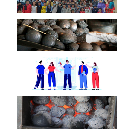
2026-06-16
Б.Пүрэвдагва: Хотын төсвийн
зарцуулалт, хөрөнгө оруулалтыг
нээлттэй мэдээлэх вэб сайттай
болно
2026-06-16
“Хүүхдийн спорт цогцолбор”-ын
бүтээн байгуулалт эхэллээ
2026-06-16
УИХ-ын дарга С.Бямбацогт ДЭМБ-ын
Номхон далайн баруун бүсийн
захирал Сайа Ма'у Пиукалаг хүлээн
авч уулзлаа
2026-06-16
Эрчим хүчний салбарын тогтвортой