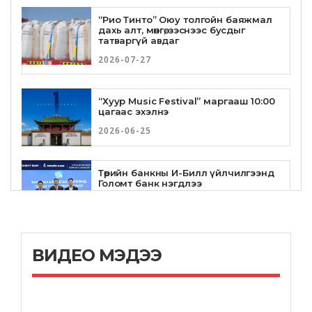
“Рио Тинто” Оюу толгойн баяжмал
дахь алт, мөнгө, зэснээс бусдыг
татваргүй авдаг
2026-07-27
“Хуур Music Festival” маргааш 10:00
цагаас эхэлнэ
2026-06-25
Төрийн банкны И-Билл үйлчилгээнд
Голомт банк нэгдлээ
2026-06-25
Төрийн банк, Санхүү Эдийн Засгийн
ВИДЕО МЭДЭЭ
Их Сургууль хамтын ажиллагааны
санамж бичгээ шинэчлэн
байгууллаа
2026-06-23