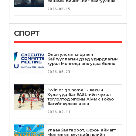
санамж бичиг”-ийг байгууллаа
ДАРС УУЖ ХОРДЛОГОД
2026-06-15
ОРСОН ГУРВАН НАСТАЙ
ХҮҮХДИЙН ЭЭЖИЙГ 300
МЯНГАН ТӨГРӨГӨӨР
ТОРГОЖЭЭ
2019-01-03
СПОРТ
ШИНЭ ЖИЛИЙН ЦЭНГҮҮН
БОЛЛОО
Олон улсын спортын
байгууллагын дээд удирдлагын
2019-01-01
хурал Монголд анх удаа болно
2026-06-23
ХӨГЖЛИЙН БЭРХШЭЭЛТЭЙ
ИРГЭДЭД ЭРХ ЗҮЙН ГАРЫН
АВЛАГЫГ ТАНИЛЦУУЛЛАА
“Win or go home” - Хасын
Хүлэгүүд баг EASL-ийн чухал
2018-12-14
тоглолтод Японы Alvark Tokyo
багийг хүлээн авна
2026-02-11
НӨАТ-ЫН УРАМШУУЛЛЫН
СУГАЛААНЫ ТОХИРОЛ ЭНЭ
САРЫН 23-НЫ ӨДӨР
ЯВАГДАНА
Улаанбаатар хот, Орхон аймагт
Монголын хүүхдийн өвлийн
2018-12-12