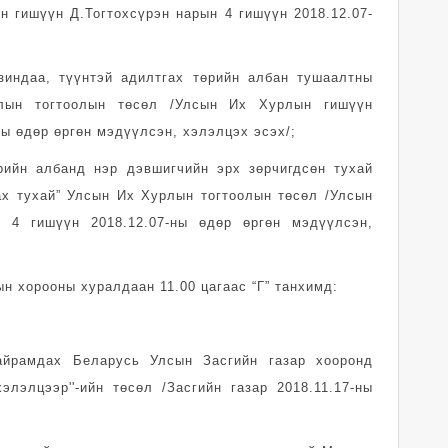
 гишүүн Д.Тогтохсүрэн нарын 4 гишүүн 2018.12.07-
зиндаа, түүнтэй адилтгах төрийн албан тушаалтны
лын тогтоолын төсөл /Улсын Их Хурлын гишүүн
ны өдөр өргөн мэдүүлсэн, хэлэлцэх эсэх/;
рийн албанд нэр дэвшигчийн эрх зөрчигдсөн тухай
х тухай” Улсын Их Хурлын тогтоолын төсөл /Улсын
 4 гишүүн 2018.12.07-ны өдөр өргөн мэдүүлсэн,
н хорооны хуралдаан 11.00 цагаас “Г” танхимд:
айрамдах Беларусь Улсын Засгийн газар хооронд
элэлцээр''-ийн төсөл /Засгийн газар 2018.11.17-ны