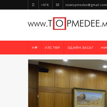
+976
newtopmedee@gmail.com
НҮҮР
УЛС ТӨР
ЭДИЙН ЗАСАГ
НИ