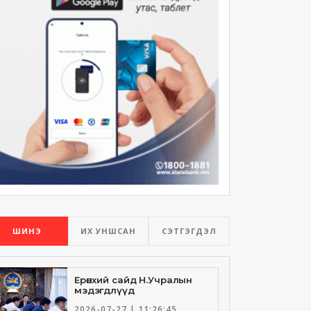
ШИНЭ
ИХ УНШСАН
СЭТГЭГДЭЛ
Ерөнхий сайд Н.Учралын
мэдэгдлүүд
2026-07-27 | 11:26:45