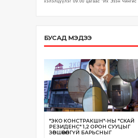
хэлэлцүүлэг 09.00 цагаас “Их Эзэн Чингис
БУСАД МЭДЭЭ
"ЭКО КОНСТРАКШН"-НЫ "СКАЙ
РЕЗИДЕНС" 1,2 ОРОН СУУЦЫГ
ЗӨВШӨӨРӨЛГҮЙ БАРЬСНЫГ