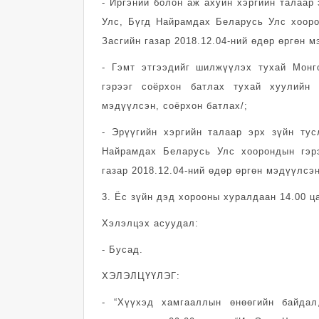
- Иргэний болон аж ахуйн хэргийн талаар
Улс, Бүгд Найрамдах Беларусь Улс хооро
Засгийн газар 2018.12.04-ний өдөр өргөн м
- Гэмт этгээдийг шилжүүлэх тухай Мон
гэрээг соёрхон батлах тухай хуулийн 
мэдүүлсэн, соёрхон батлах/;
- Эрүүгийн хэргийн талаар эрх зүйн ту
Найрамдах Беларусь Улс хоорондын гэрэ
газар 2018.12.04-ний өдөр өргөн мэдүүлсэн
3. Ёс зүйн дэд хорооны хуралдаан 14.00 ца
Хэлэлцэх асуудал:
- Бусад.
ХЭЛЭЛЦҮҮЛЭГ:
- “Хүүхэд хамгааллын өнөөгийн байда