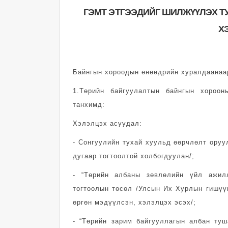
ГЭМТ ЭТГЭЭДИЙГ ШИЛЖҮҮЛЭХ Т
Х
Байнгын хороодын өнөөдрийн хуралдаанаа
1.Төрийн байгуулалтын байнгын хороон
танхимд:
Хэлэлцэх асуудал:
- Сонгуулийн тухай хуульд өөрчлөлт оруу
дугаар тогтоолтой холбогдуулан/;
- “Төрийн албаны зөвлөлийн үйл ажил
тогтоолын төсөл /Улсын Их Хурлын гишүүн
өргөн мэдүүлсэн, хэлэлцэх эсэх/;
- “Төрийн зарим байгууллагын албан туш