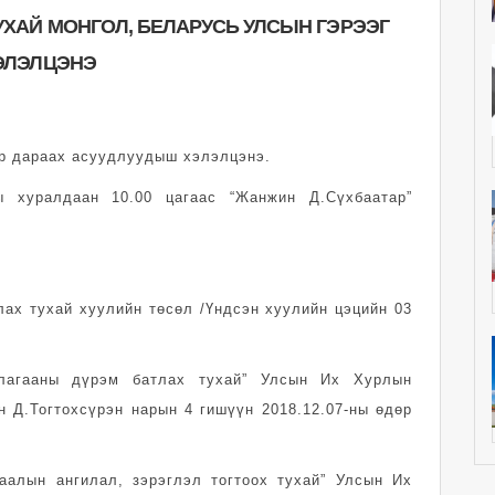
УХАЙ МОНГОЛ, БЕЛАРУСЬ УЛСЫН ГЭРЭЭГ
ЭЛЭЛЦЭНЭ
р дараах асуудлуудыш хэлэлцэнэ.
ы хуралдаан 10.00 цагаас “Жанжин Д.Сүхбаатар”
лах тухай хуулийн төсөл /Үндсэн хуулийн цэцийн 03
лагааны дүрэм батлах тухай” Улсын Их Хурлын
 Д.Тогтохсүрэн нарын 4 гишүүн 2018.12.07-ны өдөр
аалын ангилал, зэрэглэл тогтоох тухай” Улсын Их