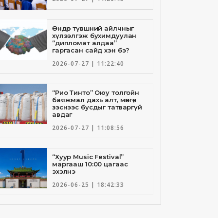
Өндөр түвшний айлчныг
хүлээлгэж бухимдуулан
“дипломат алдаа”
гаргасан сайд хэн бэ?
2026-07-27 | 11:22:40
“Рио Тинто” Оюу толгойн
баяжмал дахь алт, мөнгө,
зэснээс бусдыг татваргүй
авдаг
2026-07-27 | 11:08:56
“Хуур Music Festival”
маргааш 10:00 цагаас
эхэлнэ
2026-06-25 | 18:42:33
Төрийн банкны И-Билл