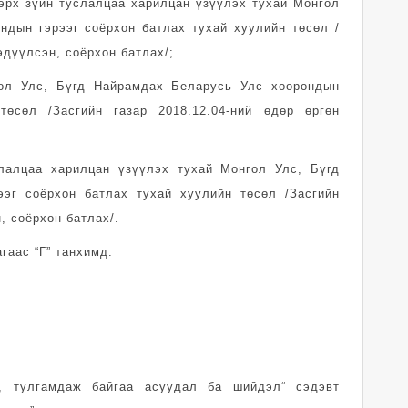
 эрх зүйн туслалцаа харилцан үзүүлэх тухай Монгол
ндын гэрээг соёрхон батлах тухай хуулийн төсөл /
эдүүлсэн, соёрхон батлах/;
гол Улс, Бүгд Найрамдах Беларусь Улс хоорондын
төсөл /Засгийн газар 2018.12.04-ний өдөр өргөн
слалцаа харилцан үзүүлэх тухай Монгол Улс, Бүгд
эг соёрхон батлах тухай хуулийн төсөл /Засгийн
, соёрхон батлах/.
гаас “Г” танхимд:
л, тулгамдаж байгаа асуудал ба шийдэл” сэдэвт