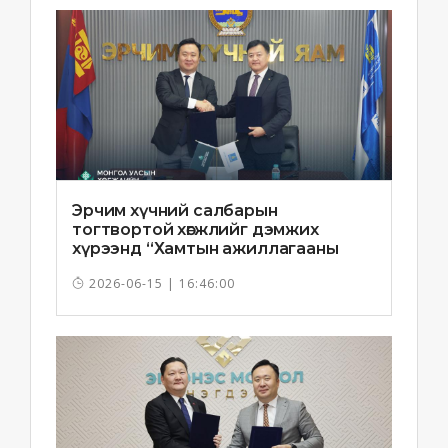
Эрчим хүчний салбарын
тогтвортой хөгжлийг дэмжих
хүрээнд “Хамтын ажиллагааны
санамж бичиг”-ийг байгууллаа
2026-06-15 | 16:46:00