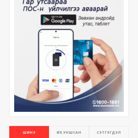
ШИНЭ
ИХ УНШСАН
СЭТГЭГДЭЛ