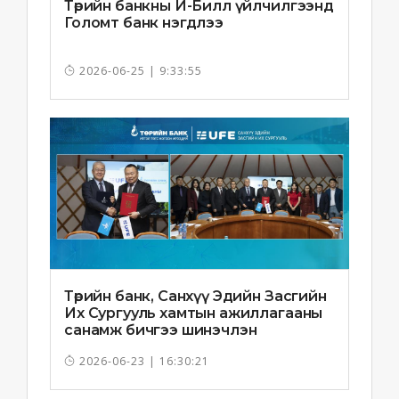
Төрийн банкны И-Билл үйлчилгээнд
Голомт банк нэгдлээ
2026-06-25 | 9:33:55
Төрийн банк, Санхүү Эдийн Засгийн
Их Сургууль хамтын ажиллагааны
санамж бичгээ шинэчлэн
байгууллаа
2026-06-23 | 16:30:21