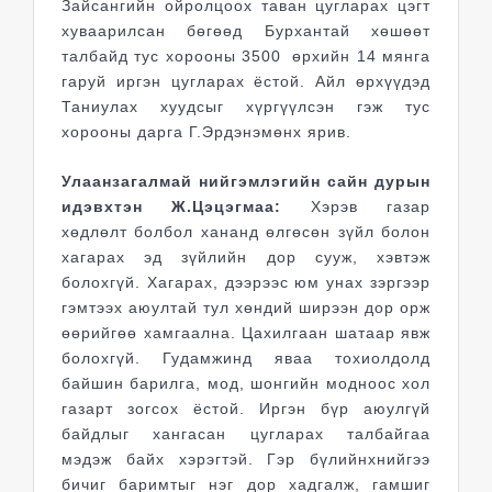
Зайсангийн ойролцоох таван цугларах цэгт
хуваарилсан бөгөөд Бурхантай хөшөөт
талбайд тус хорооны 3500 өрхийн 14 мянга
гаруй иргэн цугларах ёстой. Айл өрхүүдэд
Таниулах хуудсыг хүргүүлсэн гэж тус
хорооны дарга Г.Эрдэнэмөнх ярив.
Улаанзагалмай нийгэмлэгийн сайн дурын
идэвхтэн Ж.Цэцэгмаа:
Хэрэв газар
хөдлөлт болбол хананд өлгөсөн зүйл болон
хагарах эд зүйлийн дор сууж, хэвтэж
болохгүй. Хагарах, дээрээс юм унах зэргээр
гэмтээх аюултай тул хөндий ширээн дор орж
өөрийгөө хамгаална. Цахилгаан шатаар явж
болохгүй. Гудамжинд яваа тохиолдолд
байшин барилга, мод, шонгийн модноос хол
газарт зогсох ёстой. Иргэн бүр аюулгүй
байдлыг хангасан цугларах талбайгаа
мэдэж байх хэрэгтэй. Гэр бүлийнхнийгээ
бичиг баримтыг нэг дор хадгалж, гамшиг