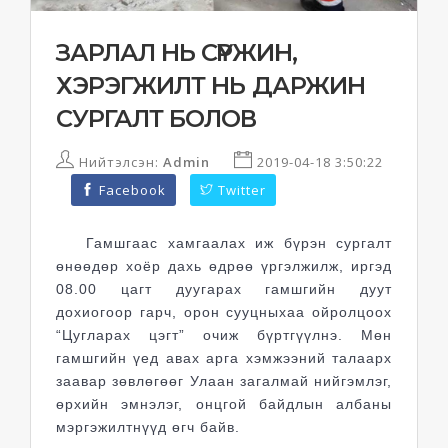
ЗАРЛАЛ НЬ СҮРЖИН,
ХЭРЭГЖИЛТ НЬ ДАРЖИН
СУРГАЛТ БОЛОВ
Нийтэлсэн:
Admin
2019-04-18 3:50:22
Facebook
Twitter
Гамшгаас хамгаалах иж бүрэн сургалт
өнөөдөр хоёр дахь өдрөө үргэлжилж, иргэд
08.00 цагт дуугарах гамшгийн дуут
дохиогоор гарч, орон сууцныхаа ойролцоох
“Цугларах цэгт” очиж бүртгүүлнэ. Мөн
гамшгийн үед авах арга хэмжээний талаарх
заавар зөвлөгөөг Улаан загалмай нийгэмлэг,
өрхийн эмнэлэг, онцгой байдлын албаны
мэргэжилтнүүд өгч байв.