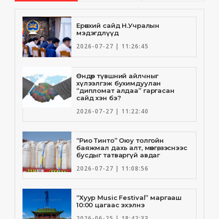
Ерөнхий сайд Н.Учралын
мэдэгдлүүд
2026-07-27 | 11:26:45
Өндөр түвшний айлчныг
хүлээлгэж бухимдуулан
“дипломат алдаа” гаргасан
сайд хэн бэ?
2026-07-27 | 11:22:40
“Рио Тинто” Оюу толгойн
баяжмал дахь алт, мөнгө, зэснээс
бусдыг татваргүй авдаг
2026-07-27 | 11:08:56
“Хуур Music Festival” маргааш
10:00 цагаас эхэлнэ
2026-06-25 | 18:42:33