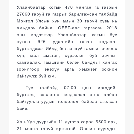
Улаанбаатар хотын 470 мянган га газрын
27860 гаруй га газрыг барилгажсан талбайд
Монгол Улсын хүн амын 30 гаруй хувь нь
амьдарч байна. ОБЕГ-аас гаргасан 2018
оны мэдээгээр Улаанбаатар хотын бүс
нутагт 926 удаагийн газар хөдлөлт
бүртгэгджээ. Иймд болзошгүй гамшиг ослоос
хүн, мал амьтан, хүрээлэн буй орчныг
хамгаалах, гамшгийн бэлэн байдлыг хангах
зорилгоор энэхүү арга хэмжээг зохион
байгуулж буй юм.
Тус талбайд 07.00 цагт иргэдийг
бүртгэж, зөвлөгөө мэдээлэл өгөх албан
байгууллагуудын төлөөлөл байраа эзэлсэн
байв.
Хан-Уул дүүргийн 11 дүгээр хороо 5500 өрх,
21 мянга гаруй иргэнтэй. Оршин суугчдыг