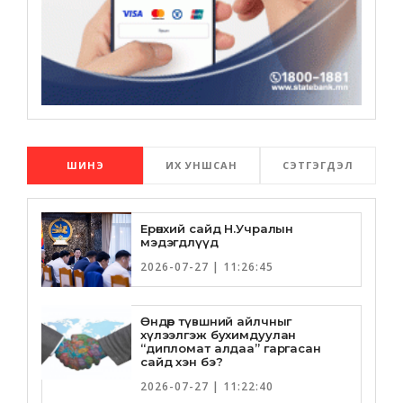
ШИНЭ
ИХ УНШСАН
СЭТГЭГДЭЛ
Ерөнхий сайд Н.Учралын
мэдэгдлүүд
2026-07-27 | 11:26:45
Өндөр түвшний айлчныг
хүлээлгэж бухимдуулан
“дипломат алдаа” гаргасан
сайд хэн бэ?
2026-07-27 | 11:22:40