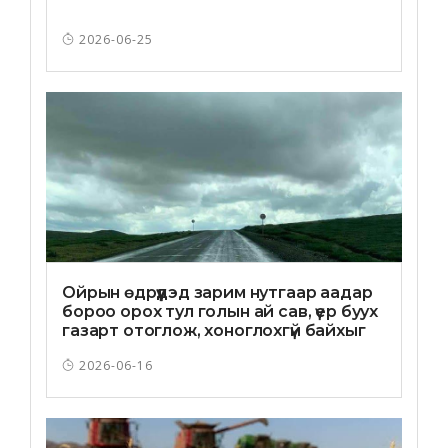
2026-06-25
Ойрын өдрүүдэд зарим нутгаар аадар
бороо орох тул голын ай сав, үер буух
газарт отоглож, хоноглохгүй байхыг
зөвлөв
2026-06-16