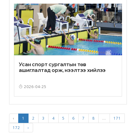
Усан спорт сургалтын төв
ашиглалтад орж, нээлтээ хийлээ
2026-04-25
‹
1
2
3
4
5
6
7
8
...
171
172
›