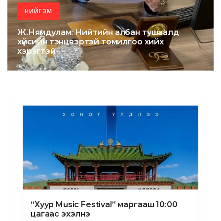
НИЙГЭМ
Ж.Нямдулам: Нийтийн албан тушаалд
хүйсийн тэнцвэртэй томилгоо хийх
хэрэгтэй
“Хуур Music Festival” маргааш 10:00
цагаас эхэлнэ