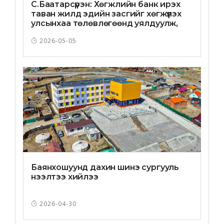
С.Баатарсүрэн: Хөгжлийн банк ирэх
таван жилд эдийн засгийг хөгжүүлэх
улсынхаа төлөвлөгөөнд уялдуулж,
эрчим хүч, дэд бүтцийн чиглэлд
2026-05-05
онцгойлон анхаарч ажиллана
Баянхошуунд дахин шинэ сургууль
нээлтээ хийлээ
2026-04-30