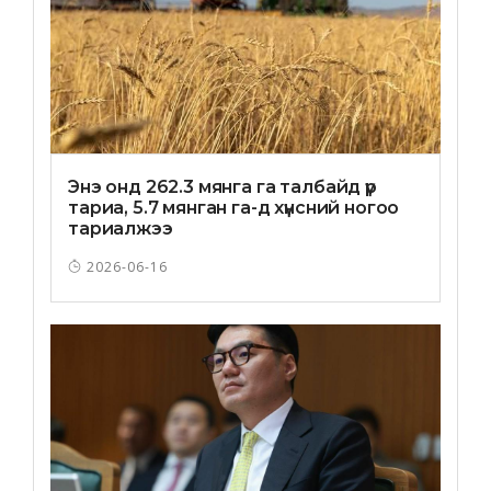
Энэ онд 262.3 мянга га талбайд үр
тариа, 5.7 мянган га-д хүнсний ногоо
тариалжээ
2026-06-16