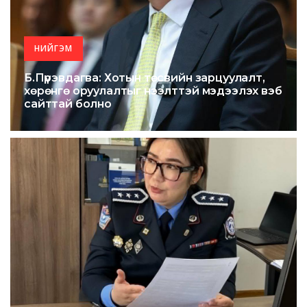
НИЙГЭМ
Б.Пүрэвдагва: Хотын төсвийн зарцуулалт,
хөрөнгө оруулалтыг нээлттэй мэдээлэх вэб
сайттай болно