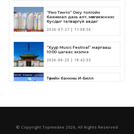
“Рио Тинто” Оюу толгойн
баяжмал дахь алт, мөнгө, зэснээс
бусдыг татваргүй авдаг
2026-07-27 | 11:08:56
“Хуур Music Festival” маргааш
10:00 цагаас эхэлнэ
2026-06-25 | 18:42:33
Төрийн банкны И-Билл
үйлчилгээнд Голомт банк
нэгдлээ
2026-06-25 | 9:33:55
Төрийн банк, Санхүү Эдийн
Засгийн Их Сургууль хамтын
ажиллагааны санамж бичгээ
шинэчлэн байгууллаа
© Copyright Topmedee 2026, All Rights Reserved