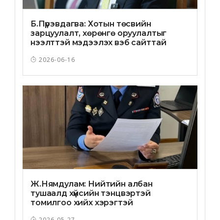
Б.Пүрэвдагва: Хотын төсвийн
зарцуулалт, хөрөнгө оруулалтыг
нээлттэй мэдээлэх вэб сайттай
болно
2026-06-16
Ж.Нямдулам: Нийтийн албан
тушаалд хүйсийн тэнцвэртэй
томилгоо хийх хэрэгтэй
2026-05-27