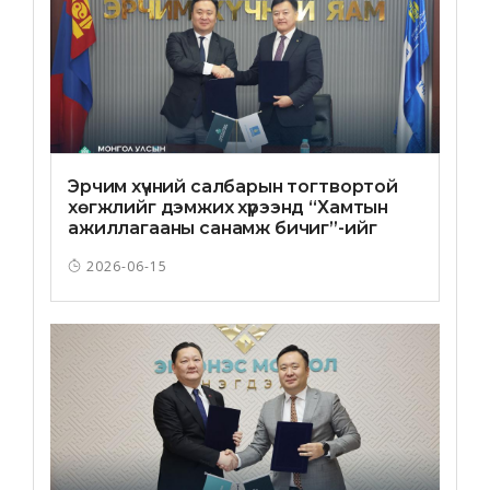
Эрчим хүчний салбарын тогтвортой
хөгжлийг дэмжих хүрээнд “Хамтын
ажиллагааны санамж бичиг”-ийг
байгууллаа
2026-06-15