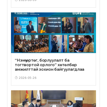
“Нэмүү өртөг, борлуулалт ба
тогтвортой орлого” хөтөлбөр
амжилттай зохион байгуулагдлаа
2026-05-26