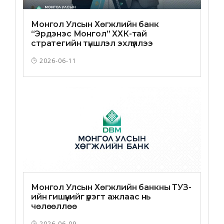
Монгол Улсын Хөгжлийн банк
“Эрдэнэс Монгол” ХХК-тай
стратегийн түншлэл эхлүүллээ
2026-06-11
Монгол Улсын Хөгжлийн банкны ТУЗ-
ийн гишүүнийг үүрэгт ажлаас нь
чөлөөллөө
2026-06-09