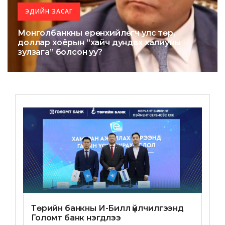
ЭДИЙН ЗАСАГ
Монголбанкны ерөнхийлөгч улс төр,
доллар хоёрын “хайч дундах халиуны
зулзага” болсон уу?
Төрийн банкны И-Билл үйлчилгээнд
Голомт банк нэгдлээ