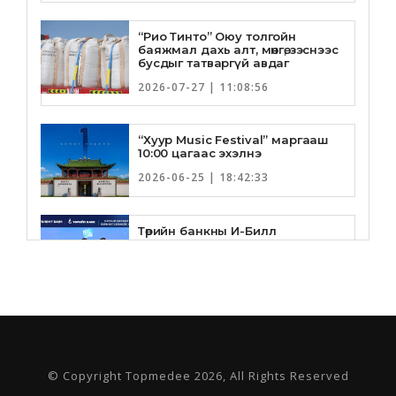
“Рио Тинто” Оюу толгойн
баяжмал дахь алт, мөнгө, зэснээс
бусдыг татваргүй авдаг
2026-07-27 | 11:08:56
“Хуур Music Festival” маргааш
10:00 цагаас эхэлнэ
2026-06-25 | 18:42:33
Төрийн банкны И-Билл
үйлчилгээнд Голомт банк
нэгдлээ
2026-06-25 | 9:33:55
Төрийн банк, Санхүү Эдийн
Засгийн Их Сургууль хамтын
ажиллагааны санамж бичгээ
шинэчлэн байгууллаа
© Copyright Topmedee 2026, All Rights Reserved