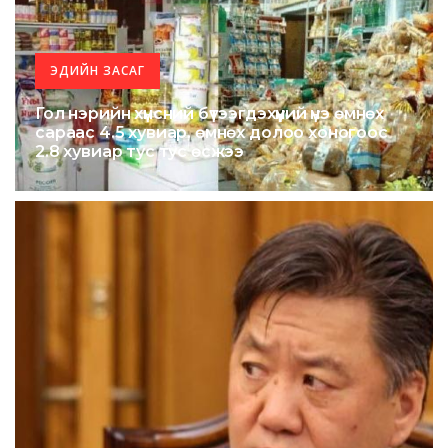
ЭДИЙН ЗАСАГ
Гол нэрийн хүнсний бүтээгдэхүүний үнэ өмнөх
сараас 4.5 хувиар, өмнөх долоо хоногоос
2.8 хувиар тус тус өсжээ