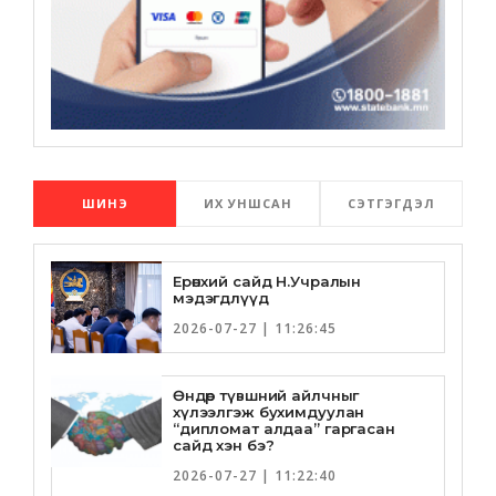
ШИНЭ
ИХ УНШСАН
СЭТГЭГДЭЛ
Ерөнхий сайд Н.Учралын
мэдэгдлүүд
2026-07-27 | 11:26:45
Өндөр түвшний айлчныг
хүлээлгэж бухимдуулан
“дипломат алдаа” гаргасан
сайд хэн бэ?
2026-07-27 | 11:22:40