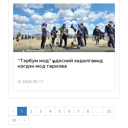
“Тэрбум мод” үндэсний хөдөлгөөнд
нэгдэн мод тарилаа
2026-05-11
‹
1
2
3
4
5
6
7
8
...
32
33
›