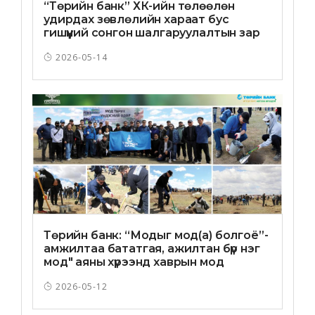
“Төрийн банк” ХК-ийн төлөөлөн
удирдах зөвлөлийн хараат бус
гишүүний сонгон шалгаруулалтын зар
2026-05-14
Төрийн банк: “Модыг мод(а) болгоё”-
амжилтаа бататгая, ажилтан бүр нэг
мод" аяны хүрээнд хаврын мод
тарилтаа хийлээ
2026-05-12