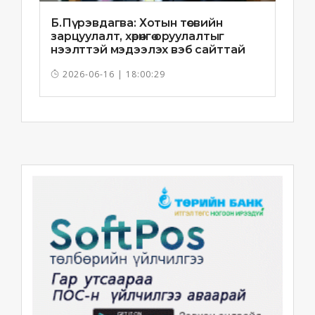
Б.Пүрэвдагва: Хотын төсвийн
зарцуулалт, хөрөнгө оруулалтыг
нээлттэй мэдээлэх вэб сайттай
болно
2026-06-16 | 18:00:29