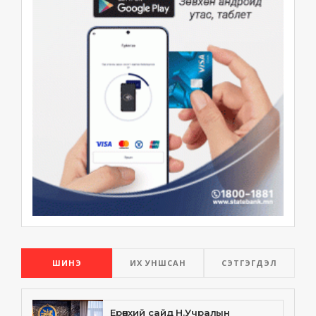
ШИНЭ
ИХ УНШСАН
СЭТГЭГДЭЛ
Ерөнхий сайд Н.Учралын