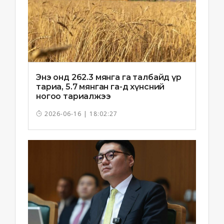
Энэ онд 262.3 мянга га талбайд үр
тариа, 5.7 мянган га-д хүнсний
ногоо тариалжээ
2026-06-16 | 18:02:27