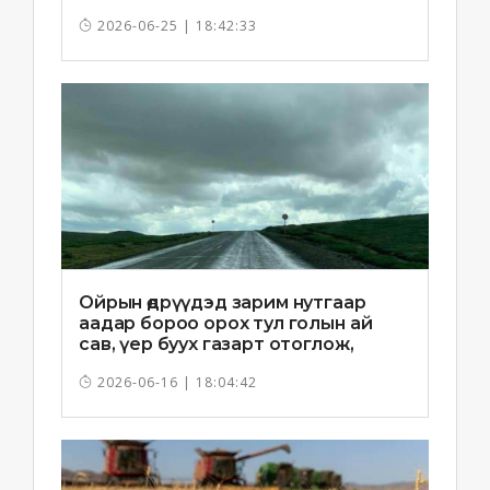
2026-06-25 | 18:42:33
Ойрын өдрүүдэд зарим нутгаар
аадар бороо орох тул голын ай
сав, үер буух газарт отоглож,
хоноглохгүй байхыг зөвлөв
2026-06-16 | 18:04:42