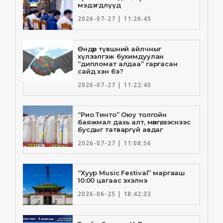
мэдэгдлүүд
2026-07-27 | 11:26:45
Өндөр түвшний айлчныг
хүлээлгэж бухимдуулан
“дипломат алдаа” гаргасан
сайд хэн бэ?
2026-07-27 | 11:22:40
“Рио Тинто” Оюу толгойн
баяжмал дахь алт, мөнгө, зэснээс
бусдыг татваргүй авдаг
2026-07-27 | 11:08:56
“Хуур Music Festival” маргааш
10:00 цагаас эхэлнэ
2026-06-25 | 18:42:33