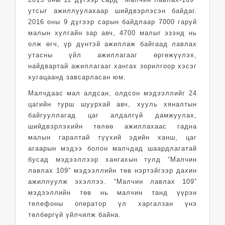
утсыг ажиллуулахаар шийдвэрлэсэн байдаг.
2016 оны 9 дүгээр сарын байдлаар 7000 гаруй
малын хулгайн зар авч, 4700 малыг эзэнд нь
олж өгч, үр дүнтэй ажиллаж байгаад лавлах
утасны үйл ажиллагааг өргөжүүлэх,
найдвартай ажиллагааг хангах зорилгоор хэсэг
хугацаанд завсарласан юм.
Малчдаас мал алдсан, олдсон мэдээллийг 24
цагийн турш шуурхай авч, хууль хяналтын
байгууллагад цаг алдалгүй дамжуулах,
шийдвэрлэхийн төлөө ажиллахаас гадна
малын гаралтай түүхий эдийн ханш, цаг
агаарын мэдээ болон малчдад шаардлагатай
бусад мэдээллээр хангахын тулд “Малчин
лавлах 109” мэдээллийн төв нэртэйгээр дахин
ажиллуулж эхэллээ. “Малчин лавлах 109”
мэдээллийн төв нь малчин танд үүрэн
телефоны оператор үл харгалзан үнэ
төлбөргүй үйлчилж байна.