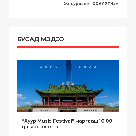
Эх сурвалж: ХХААХҮЯам
БУСАД МЭДЭЭ
“Хуур Music Festival” маргааш 10:00
цагаас эхэлнэ