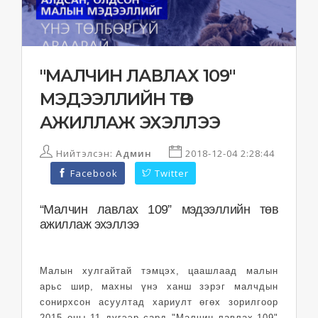
"МАЛЧИН ЛАВЛАХ 109"
МЭДЭЭЛЛИЙН ТӨВ
АЖИЛЛАЖ ЭХЭЛЛЭЭ
Нийтэлсэн:
Админ
2018-12-04 2:28:44
Facebook
Twitter
“Малчин лавлах 109” мэдээллийн төв
ажиллаж эхэллээ
Малын хулгайтай тэмцэх, цаашлаад малын
арьс шир, махны үнэ ханш зэрэг малчдын
сонирхсон асуултад хариулт өгөх зорилгоор
2015 оны 11 дүгээр сард "Малчин лавлах-109"