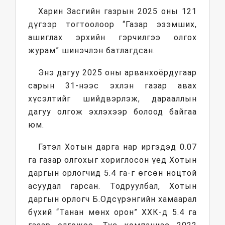
Харин Засгийн газрын 2025 оны 121
дүгээр тогтоолоор “Газар эзэмших,
ашиглах эрхийн гэрчилгээ олгох
журам” шинэчлэн батлагдсан.
Энэ дагуу 2025 оны арванхоёрдугаар
сарын 31-нээс эхлэн газар авах
хүсэлтийг шийдвэрлэж, дарааллын
дагуу олгож эхлэхээр болоод байгаа
юм.
Гэтэл Хотын дарга нар иргэдэд 0.07
га газар олгохыг хориглосон үед Хотын
даргын орлогчид 5.4 га-г өгсөн ноцтой
асуудал гарсан. Тодруулбал, Хотын
даргын орлогч Б.Одсүрэнгийн хамаарал
бүхий “Танан мөнх орон” ХХК-д 5.4 га