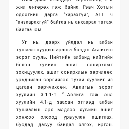
жил өнгөрөх гэж байна. Гэвч Хотын
одоогийн дарга “харахгүй”, АТГ ч
“анзаарахгүй” байгаа нь анхаарал татаж
байгаа юм.
Уг нь, дээрх үйлдэл нь албан
тушаалтнуудын аранга болдог Авлигын
эсрэг хууль, Нийтийн албанд нийтийн
болон хувийн ашиг сонирхлыг
зохицуулах, ашиг сонирхлын зөрчлөөс
урьдчилан сэргийлэх тухай хуулийг ил
цагаан зөрччихсөн. Авлигын эсрэг
хуулийн 3.1.1-т “…Авлига гэж энэ
хуулийн 4.1-д заасан этгээд албан
тушаалын эрх мэдлээ хувийн ашиг
хонжоо олоход урвуулан ашиглах,
бусдад давуу байдал олгох, иргэн,