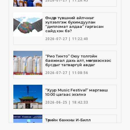
2026-07-27 | 11:26:45
Өндөр түвшний айлчныг
хүлээлгэж бухимдуулан
“дипломат алдаа” гаргасан
сайд хэн бэ?
2026-07-27 | 11:22:40
“Рио Тинто” Оюу толгойн
баяжмал дахь алт, мөнгө, зэснээс
бусдыг татваргүй авдаг
2026-07-27 | 11:08:56
“Хуур Music Festival” маргааш
10:00 цагаас эхэлнэ
2026-06-25 | 18:42:33
Төрийн банкны И-Билл
үйлчилгээнд Голомт банк
нэгдлээ