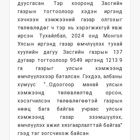
дуусгасан. Тэр хооронд Засгийн
газрын тогтоолоор хэдэн иргэнд
хэчнээн хэмжээний газар олгохыг
төлөвлөдөг ч тэр нь хэрэгжихгүй явж
ирсэн. Тухайлбал, 2024 онд Монгол
Улсын иргэнд газар өмчлүүлэх тухай
хуулийн дагуу Засгийн газрын 137
дугаар тогтоолоор 9549 иргэнд 1213.9
га газрыг улсын хэмжээнд
өмчлүүлэхээр баталсан. Гэхдээ, албаны
хүмүүс “…Одоогоор манай улсын
хэмжээнд төлөвлөлтөд орсон,
хэсэгчилсэн төлөвлөгөөтэй газрын
нөөц бага байгаа учраас улсын
хэмжээнд газар эзэмшүүлэх,
өмчлүүлэх ажил хязгаарлалттай байгаа”
гээд таг зогсчихож байсан.