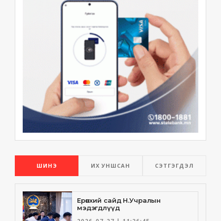
ШИНЭ
ИХ УНШСАН
СЭТГЭГДЭЛ
Ерөнхий сайд Н.Учралын
мэдэгдлүүд