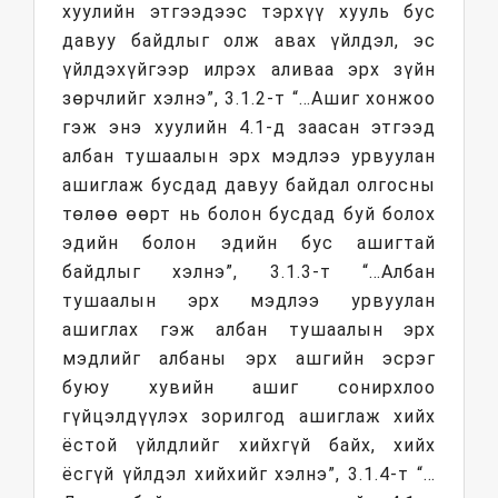
хуулийн этгээдээс тэрхүү хууль бус
давуу байдлыг олж авах үйлдэл, эс
үйлдэхүйгээр илрэх аливаа эрх зүйн
зөрчлийг хэлнэ”, 3.1.2-т “…Ашиг хонжоо
гэж энэ хуулийн 4.1-д заасан этгээд
албан тушаалын эрх мэдлээ урвуулан
ашиглаж бусдад давуу байдал олгосны
төлөө өөрт нь болон бусдад буй болох
эдийн болон эдийн бус ашигтай
байдлыг хэлнэ”, 3.1.3-т “…Албан
тушаалын эрх мэдлээ урвуулан
ашиглах гэж албан тушаалын эрх
мэдлийг албаны эрх ашгийн эсрэг
буюу хувийн ашиг сонирхлоо
гүйцэлдүүлэх зорилгод ашиглаж хийх
ёстой үйлдлийг хийхгүй байх, хийх
ёсгүй үйлдэл хийхийг хэлнэ”, 3.1.4-т “…