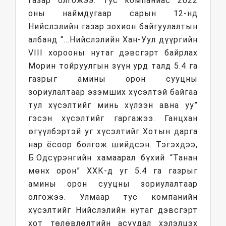
газар олгожээ. Тус компаниас 2022
оны наймдугаар сарын 12-нд
Нийслэлийн газар зохион байгуулалтын
албанд “...Нийслэлийн Хан-Уул дүүргийн
VIII хорооны нутаг дэвсгэрт байрлах
Морин тойруулгын зүүн урд талд 5.4 га
газрыг амины орон сууцны
зориулалтаар эзэмших хүсэлтэй байгаа
тул хүсэлтийг минь хүлээн авна уу”
гэсэн хүсэлтийг гаргажээ. Ганцхан
өгүүлбэртэй уг хүсэлтийг Хотын дарга
нар ёсоор болгож шийдсэн. Тэгэхдээ,
Б.Одсүрэнгийн хамаарал бүхий “Танан
мөнх орон” ХХК-д уг 5.4 га газрыг
амины орон сууцны зориулалтаар
олгожээ. Улмаар тус компанийн
хүсэлтийг Нийслэлийн нутаг дэвсгэрт
хот төлөвлөлтийн асуудал хэлэлцэх