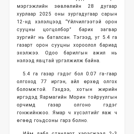
мэргэжлийн зөвлөлийн 28 дугаар
хурлаар 2025 оны зургадугаар сарын
12-нд хэлэлцээд “Үйлчилгээтэй орон
сууцны цогцолбор” барих загвар
зургийг нь баталсан. Тэгээд, уг 5.4 га
газарт орон сууцны хороолол бариад
эхэлжээ. Одоо барилгын ажил нь
нэлээд явцтай үргэлжилж байна.
5.4 га газар гэдэг бол 0.07 га-гаар
олгоход 77 иргэн, айл өрхөд олгох
боломжтой. Гэхдээ, хотын жирийн
иргэдэд Яармагийн Морин тойруулгын
орчимд газар олгоно гэдэг
гонжийнжоо. Ямар ч хүсэлтийг яаж ч
өгөөд гоьдсоны гарз болно.
Ийм дабл стандарт хэрэгжээд 2-3