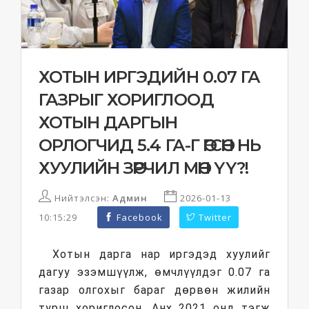
ХОТЫН ИРГЭДИЙН 0.07 ГА
ГАЗРЫГ ХОРИГЛООД
ХОТЫН ДАРГЫН
ОРЛОГЧИД 5.4 ГА-Г ӨГСӨН НЬ
ХУУЛИЙН ЗӨРЧИЛ МӨН ҮҮ?!
Нийтэлсэн:
Админ
2026-01-13
10:15:29
Facebook
Twitter
Хотын дарга нар иргэдэд хуулийг
дагуу эзэмшүүлж, өмчлүүлдэг 0.07 га
газар олгохыг бараг дөрвөн жилийн
турш хориглосон. Анх 2021 онд тэгж