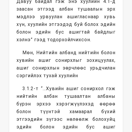
Давуу байдал гэж энэ хуулийн 4.1-д
заасан этгээд албан тушаалын эрх
мэдлээ урвуулан ашигласнаар хувь
хүн, хуулийн этгээдэд буй болох эдийн
болон эдийн бус ашигтай байдлыг
хэлнэ” гээд тодорхойлчихсон.
Мөн, Нийтийн албанд нийтийн болон
хувийн ашиг сонирхлыг зохицуулах,
ашиг сонирхлын зөрчлөөс урьдчилан
сэргийлэх тухай хуулийн
3.1.2-т “…Хувийн ашиг сонирхол гэж
нийтийн албан тушаалтан албаны
бүрэн эрхээ хэрэгжүүлэхэд өөрөө
болон түүнтэй хамаарал бүхий
этгээдийн зүгээс нөлөөлж болохуйц
эдийн болон эдийн бус ашиг