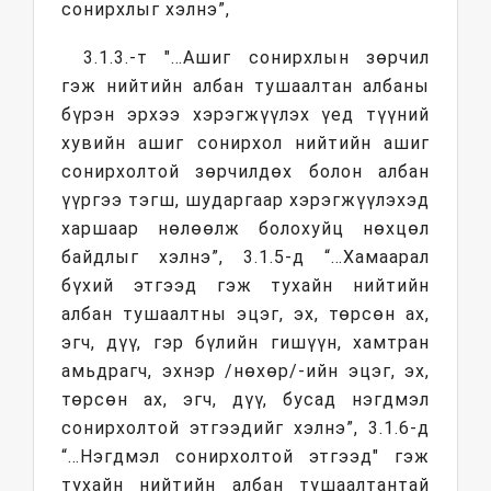
сонирхлыг хэлнэ”,
3.1.3.-т "…Ашиг сонирхлын зөрчил
гэж нийтийн албан тушаалтан албаны
бүрэн эрхээ хэрэгжүүлэх үед түүний
хувийн ашиг сонирхол нийтийн ашиг
сонирхолтой зөрчилдөх болон албан
үүргээ тэгш, шударгаар хэрэгжүүлэхэд
харшаар нөлөөлж болохуйц нөхцөл
байдлыг хэлнэ”, 3.1.5-д “…Хамаарал
бүхий этгээд гэж тухайн нийтийн
албан тушаалтны эцэг, эх, төрсөн ах,
эгч, дүү, гэр бүлийн гишүүн, хамтран
амьдрагч, эхнэр /нөхөр/-ийн эцэг, эх,
төрсөн ах, эгч, дүү, бусад нэгдмэл
сонирхолтой этгээдийг хэлнэ”, 3.1.6-д
“…Нэгдмэл сонирхолтой этгээд" гэж
тухайн нийтийн албан тушаалтантай