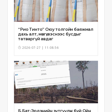
“Рио Тинто” Оюу толгойн баяжмал
дахь алт, мөнгө, зэснээс бусдыг
татваргүй авдаг
2026-07-27 | 11:08:56
Б.Бат-Эрдэнийн зүтгүүлж буй Ойн