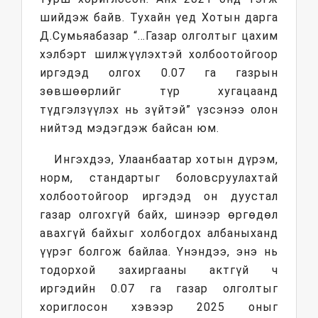
шийдэж байв. Тухайн үед Хотын дарга
Д.Сумьяабазар “…Газар олголтыг цахим
хэлбэрт шилжүүлэхтэй холбоотойгоор
иргэдэд олгох 0.07 га газрын
зөвшөөрлийг түр хугацаанд
түдгэлзүүлэх нь зүйтэй” үзсэнээ олон
нийтэд мэдэгдэж байсан юм.
Ингэхдээ, Улаанбаатар хотын дүрэм,
норм, стандартыг боловсруулахтай
холбоотойгоор иргэдэд он дуустал
газар олгохгүй байх, шинээр өргөдөл
авахгүй байхыг холбогдох албаныханд
үүрэг болгож байлаа. Үнэндээ, энэ нь
тодорхой захиргааны актгүй ч
иргэдийн 0.07 га газар олголтыг
хориглосон хэвээр 2025 оныг