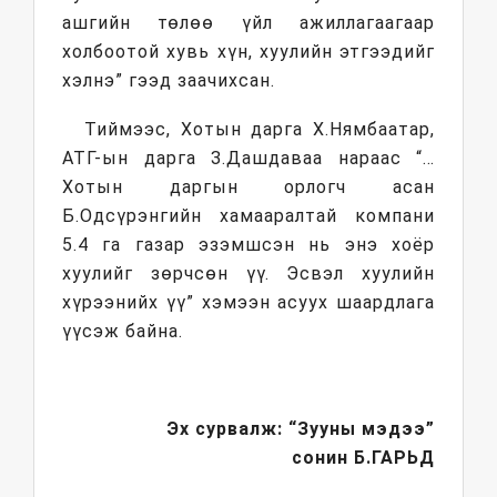
ашгийн төлөө үйл ажиллагаагаар
холбоотой хувь хүн, хуулийн этгээдийг
хэлнэ” гээд заачихсан.
Тиймээс, Хотын дарга Х.Нямбаатар,
АТГ-ын дарга З.Дашдаваа нараас “…
Хотын даргын орлогч асан
Б.Одсүрэнгийн хамааралтай компани
5.4 га газар эзэмшсэн нь энэ хоёр
хуулийг зөрчсөн үү. Эсвэл хуулийн
хүрээнийх үү” хэмээн асуух шаардлага
үүсэж байна.
Эх сурвалж: “Зууны мэдээ”
сонин
Б.ГАРЬД