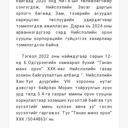
байгаад 2020 онд НИТХ-ын төлөөлөгчөөр
сонгогдож, Нийслэлийн Засаг даргын
орлогч бөгөөд Зам, тээврийн асуудал
хариуцсан төслүүдийн удирдагчаар
томилогдож ажилласан. Дараа нь 2024 оны
арваннэгдүгээр сард Нийслэлийн орон
сууцны корпорацийн гүйцэтгэх захирлаар
томилогдсон байна.
Тэгвэл 2022 оны наймдугаар сарын 12-
нд Б.Одсүрэнгийн хамаарал бүхий “Танан
мөнх орон” ХХК-иас Нийслэлийн газар
зохион байгуулалтын албанд “...Нийслэлийн
Хан-Уул дүүргийн VIII хорооны нутаг
дэвсгэрт байрлах Морин тойруулгын зүүн
урд талд 5.4 га газрыг амины орон сууцны
зориулалтаар эзэмших хүсэлтэй байгаа тул
хүсэлтийг минь хүлээн авна уу” гэсэн
хүсэлтийг гаргажээ. Тус “Танан мөнх орон”
ХХК /5044863/ нь