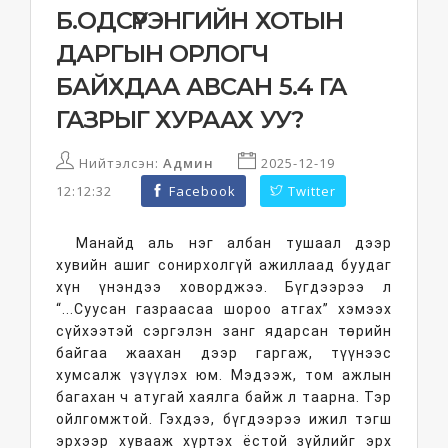
Б.ОДСҮРЭНГИЙН ХОТЫН
ДАРГЫН ОРЛОГЧ
БАЙХДАА АВСАН 5.4 ГА
ГАЗРЫГ ХУРААХ УУ?
Нийтэлсэн:
Админ
2025-12-19
12:12:32
Facebook
Twitter
Манайд аль нэг албан тушаал дээр
хувийн ашиг сонирхолгүй ажиллаад буудаг
хүн үнэндээ ховорджээ. Бүгдээрээ л
“...Суусан газраасаа шороо атгах” хэмээх
сүйхээтэй сэргэлэн занг ядарсан төрийн
байгаа жаахан дээр гаргаж, түүнээс
хумсалж үзүүлэх юм. Мэдээж, том ажлын
багахан ч атугай хаялга байж л таарна. Тэр
ойлгомжтой. Гэхдээ, бүгдээрээ ижил тэгш
эрхээр хувааж хүртэх ёстой зүйлийг эрх