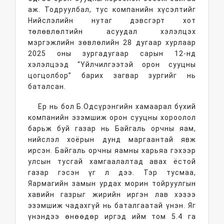
аж. Тодруулбал, тус компанийн хүсэлтийг
Нийслэлийн нутаг дэвсгэрт хот
төлөвлөлтийн асуудал хэлэлцэх
мэргэжлийн зөвлөлийн 28 дугаар хурлаар
2025 оны зургадугаар сарын 12-нд
хэлэлцээд “Үйлчилгээтэй орон сууцны
цогцолбор” барих загвар зургийг нь
баталсан.
Ер нь бол Б.Одсүрэнгийн хамаарал бүхий
компанийн эзэмшиж орон сууцны хороолол
барьж буй газар нь Байгаль орчны яам,
нийслэл хоёрын дунд маргаантай явж
ирсэн. Байгаль орчны яамны харьяа гэхээр
улсын тусгай хамгаалалтад авах ёстой
газар гэсэн үг л дээ. Тэр тусмаа,
Яармагийн замын урдах морин тойруулгын
хавийн газрыг жирийн иргэн лав хэзээ
эзэмшиж чадахгүй нь баталгаатай үнэн. Яг
үнэндээ өнөөдөр иргэд ийм том 5.4 га