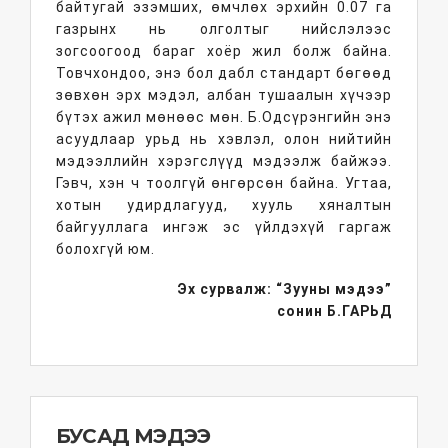
байтугай эзэмших, өмчлөх эрхийн 0.07 га
газрынх нь олголтыг нийслэлээс
зогсоогоод бараг хоёр жил болж байна.
Товчхондоо, энэ бол дабл стандарт бөгөөд
зөвхөн эрх мэдэл, албан тушаалын хүчээр
бүтэх ажил мөнөөс мөн. Б.Одсүрэнгийн энэ
асуудлаар урьд нь хэвлэл, олон нийтийн
мэдээллийн хэрэгслүүд мэдээлж байжээ.
Гэвч, хэн ч тоолгүй өнгөрсөн байна. Угтаа,
хотын удирдлагууд, хууль хяналтын
байгууллага ингэж эс үйлдэхүй гаргаж
болохгүй юм.
Эх сурвалж: “Зууны мэдээ”
сонин
Б.ГАРЬД
БУСАД МЭДЭЭ