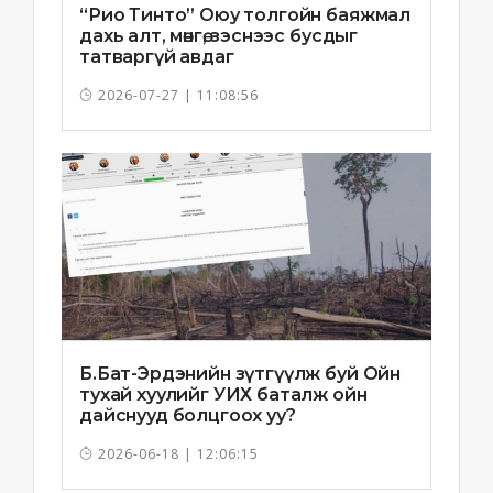
“Рио Тинто” Оюу толгойн баяжмал
дахь алт, мөнгө, зэснээс бусдыг
татваргүй авдаг
2026-07-27 | 11:08:56
Б.Бат-Эрдэнийн зүтгүүлж буй Ойн
тухай хуулийг УИХ баталж ойн
дайснууд болцгоох уу?
2026-06-18 | 12:06:15