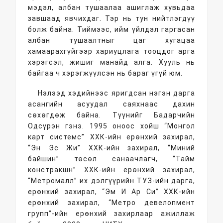
мэдэл, албан тушаалаа ашиглаж хувьдаа
завшаад явчихдаг. Тэр нь тун нийтлэгдүү
болж байна. Тиймээс, ийм үйлдэл гаргасан
албан тушаалтныг цаг хугацаа
хамаарахгүйгээр хариуцлага тооцдог арга
хэрэгсэл, жишиг манайд алга. Хууль нь
байгаа ч хэрэгжүүлсэн нь бараг үгүй юм.
Нэлээд хэдийнээс яригдсан нэгэн дарга
асангийн асуудал саяхнаас дахин
сөхөгдөж байна. Түүнийг Бадарчийн
Одсүрэн гэнэ. 1995 оноос хойш “Монгол
карт системс” ХХК-ийн ерөнхий захирал,
“Эн Эс Жи” ХХК-ийн захирал, “Миний
байшин” төсөл санаачлагч, “Тайм
констракшн” ХХК-ийн ерөнхий захирал,
“Метромалл” их дэлгүүрийн ТУЗ-ийн дарга,
ерөнхий захирал, “Эм И Ар Си” ХХК-ийн
ерөнхий захирал, “Метро девелопмент
групп”-ийн ерөнхий захирлаар ажиллаж