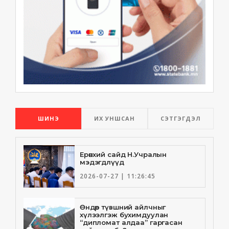
ШИНЭ
ИХ УНШСАН
СЭТГЭГДЭЛ
Ерөнхий сайд Н.Учралын
мэдэгдлүүд
2026-07-27 | 11:26:45
Өндөр түвшний айлчныг
хүлээлгэж бухимдуулан
“дипломат алдаа” гаргасан