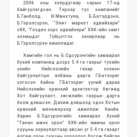
2006 оны хоёрдугаар сарын 17-нд
байгуулагдсан. Тэрээр тус компанийг
Б.Ганболд, Ө.Мөнхтуяа, Б.Батэрдэнэ,
Б.Гэрэлсүрэн, “Элит маркет адвайзари”
хХК, “Гооден хорс адвайзери” ХХК-ийн хамт
эзэмшдэг. Гүйцэтгэх захирлаар нь
Б.Гэрэлсүрэн ажилладаг.
Хамгийн гол нь Б.Одсүрэнгийн хамаарал
бүхий компанид дээрх 5.4 га газрыг тухайн
үеийн Нийслэлийн газар зохион
байгуулалтын албаны дарга Г.Батзориг
олгосон байна. Г.Батзориг үүний дараа
Нийслэлийн ерөнхий архитектор бөгөөд
Хот байгуулалт, хөгжлийн газрын дарга
болж дэвшсэн. Дахиж дэвшээд одоо Хотын
ерөнхий менежерээр ажиллаж банйа.
Харин Б.Одсүрэнгийн хамаарал бүхий
“Танан мөнх орон” ХХК-ийн амины орон
сууцны зориулалтаар авсан уг 5.4 га газарт
өдгөө орон сууцны хороолол босож байгаа