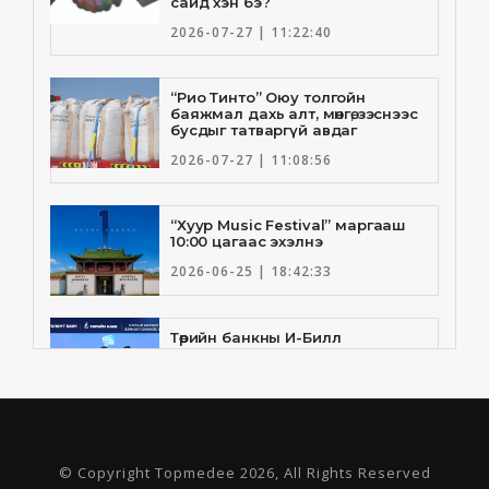
сайд хэн бэ?
2026-07-27 | 11:22:40
“Рио Тинто” Оюу толгойн
баяжмал дахь алт, мөнгө, зэснээс
бусдыг татваргүй авдаг
2026-07-27 | 11:08:56
“Хуур Music Festival” маргааш
10:00 цагаас эхэлнэ
2026-06-25 | 18:42:33
Төрийн банкны И-Билл
үйлчилгээнд Голомт банк
нэгдлээ
2026-06-25 | 9:33:55
Төрийн банк, Санхүү Эдийн
© Copyright Topmedee 2026, All Rights Reserved
Засгийн Их Сургууль хамтын