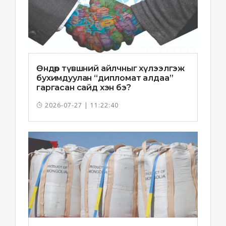
Өндөр түвшний айлчныг хүлээлгэж
бухимдуулан “дипломат алдаа”
гаргасан сайд хэн бэ?
2026-07-27 | 11:22:40