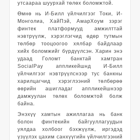
утсаараа шуурхай төлөх боломжтой.
Өмнө нь И-Билл үйлчилгээг Токи, И-
Монголиа, ХайПэй, АмарХоум зэрэг
финтек платформууд амжилттай
нэвтрүүлж, хэрэглэгчид өдөр тутмын
төлбөр тооцоогоо хялбар байдлаар
хийх боломжийг бүрдүүлсэн. Харин энэ
удаад Голомт банктай хамтран
SocialPay аппликейшнд И-Билл
үйлчилгээг нэвтрүүлснээр тус банкны
харилцагчид хэрэглээний төлбөрөө
өөрийн ашигладаг аппликейшнээр
дамжуулан төлөх боломжтой болж
байна.
Энэхүү хамтын ажиллагаа нь банк
болон финтекийн байгууллагуудын
уялдаа холбоог бэхжүүлж, иргэдэд
үзүүлэх цахим санхүүгийн үйлчилгээний