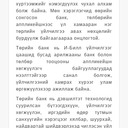
хүртээмжийг нэмэгдүүлэх чухал алхам
болж байна. Мөн хэрэглэгчид өөрийн
сонгосон банк, төлбөрийн
аппликейшнээс үл хамааран нэг
төрлийн үйлчилгээ авах нөхцөлийг
бүрдүүлж байгаагаараа онцлогтой.
Төрийн банк нь И-Билл үйлчилгээг
цаашид бусад арилжааны банк болон
төлбөр тооцооны аппликейшн
хөгжүүлэгч байгууллагуудад
нээлттэйгээр санал болгож,
үйлчилгээний хамрах хүрээг улам
өргөжүүлэхээр ажиллаж байна.
Төрийн банк нь дэвшилтэт технологид
суурилсан бүтээгдэхүүн, үйлчилгээг
хөгжүүлэн, иргэдийн өдөр тутмын
санхүүгийн хэрэгцээг хялбар, шуурхай,
найдвартай шийдвэрлэхэд чиглэсэн үйл