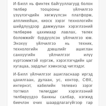
И-Билл нь финтек байгууллагууд болон
төлбөр тооцооны үйлчилгээ
үзүүлэгчдийн хөгжүүлсэн платформ,
аппликейшн, киоск зэрэг технологийн
шийдлүүдээр дамжуулан хэрэглээний
төлбөрөө цахимаар лавлах, төлөх
боломжийг бүрдүүлсэн үйлчилгээ юм.
Энэхүү үйлчилгээ нь техник,
технологийн дэвшлийг ашиглан
санхүүгийн үйлчилгээг илүү
хүртээмжтэй хүргэж, хэрэглэгчдийн цаг
хугацаа, зардлыг хэмнэхэд чиглэдэг.
И-Билл үйлчилгээг ашигласнаар иргэд
цахилгаан, дулаан, ус, контор, СӨХ,
интернэт, кабелийн телевиз зэрэг
тогтмол төлөгддөг хэрэглээний
төлбөрүүдээ банкны салбар, нэгжид
биечлэн очих шаардлагагүйгээр гар