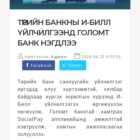
ТӨРИЙН БАНКНЫ И-БИЛЛ
ҮЙЛЧИЛГЭЭНД ГОЛОМТ
БАНК НЭГДЛЭЭ
Нийтэлсэн:
Админ
2026-06-25 9:33:55
Facebook
Twitter
Төрийн банк санхүүгийн үйлчилгээг
иргэдэд илүү хүртээмжтэй, хялбар
байдлаар хүргэх зорилгын хүрээнд И-
Билл үйлчилгээгээ өргөжүүлэн
хөгжүүлж, Голомт банктай хамтран
SocialPay аппликейшнд амжилттай
нэвтрүүлж, хамтын ажиллагаагаа
эхлүүллээ.