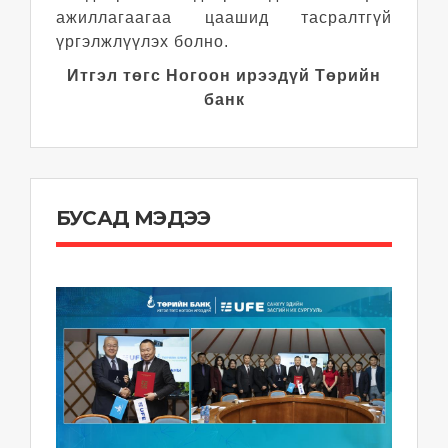
ажиллагаагаа цаашид тасралтгүй
үргэлжлүүлэх болно.
Итгэл төгс Ногоон ирээдүй Төрийн
банк
БУСАД МЭДЭЭ