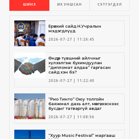
ШИНЭ
ИХ УНШСАН
СЭТГЭГДЭЛ
Ерөнхий сайд Н.Учралын
мэдэгдлүүд
2026-07-27 | 11:26:45
Өндөр түвшний айлчныг
хүлээлгэж бухимдуулан
“дипломат алдаа” гаргасан
сайд хэн бэ?
2026-07-27 | 11:22:40
“Рио Тинто” Оюу толгойн
баяжмал дахь алт, мөнгө, зэснээс
бусдыг татваргүй авдаг
2026-07-27 | 11:08:56
“Хуур Music Festival” маргааш