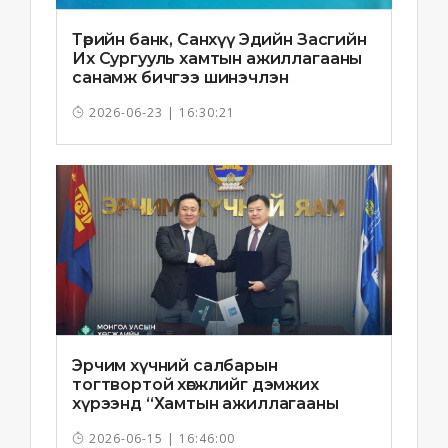
Төрийн банк, Санхүү Эдийн Засгийн
Их Сургууль хамтын ажиллагааны
санамж бичгээ шинэчлэн
байгууллаа
2026-06-23 | 16:30:21
Эрчим хүчний салбарын
тогтвортой хөгжлийг дэмжих
хүрээнд “Хамтын ажиллагааны
санамж бичиг”-ийг байгууллаа
2026-06-15 | 16:46:00