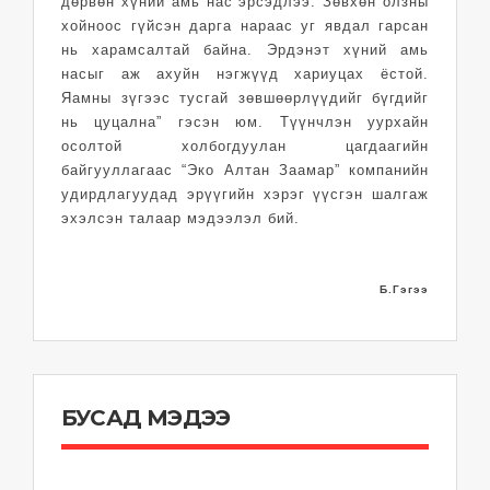
дөрвөн хүний амь нас эрсэдлээ. Зөвхөн олзны
хойноос гүйсэн дарга нараас уг явдал гарсан
нь харамсалтай байна. Эрдэнэт хүний амь
насыг аж ахуйн нэгжүүд хариуцах ёстой.
Яамны зүгээс тусгай зөвшөөрлүүдийг бүгдийг
нь цуцална” гэсэн юм. Түүнчлэн уурхайн
осолтой холбогдуулан цагдаагийн
байгууллагаас “Эко Алтан Заамар” компанийн
удирдлагуудад эрүүгийн хэрэг үүсгэн шалгаж
эхэлсэн талаар мэдээлэл бий.
Б.Гэгээ
БУСАД МЭДЭЭ