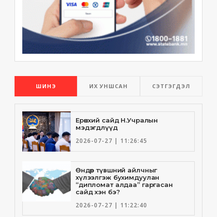
ШИНЭ
ИХ УНШСАН
СЭТГЭГДЭЛ
Ерөнхий сайд Н.Учралын
мэдэгдлүүд
2026-07-27 | 11:26:45
Өндөр түвшний айлчныг
хүлээлгэж бухимдуулан
“дипломат алдаа” гаргасан
сайд хэн бэ?
2026-07-27 | 11:22:40