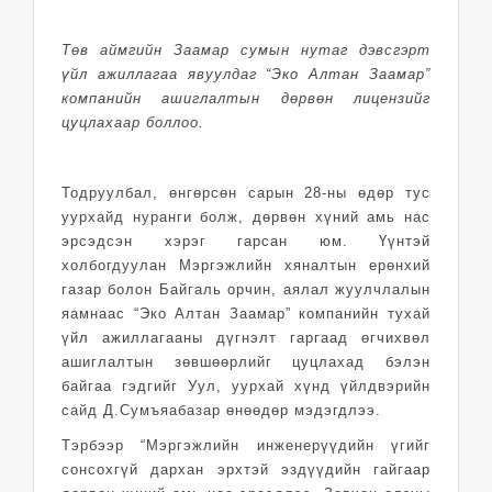
Төв аймгийн Заамар сумын нутаг дэвсгэрт
үйл ажиллагаа явуулдаг “Эко Алтан Заамар”
компанийн ашиглалтын дөрвөн лицензийг
цуцлахаар боллоо.
Тодруулбал, өнгөрсөн сарын 28-ны өдөр тус
уурхайд нуранги болж, дөрвөн хүний амь нас
эрсэдсэн хэрэг гарсан юм. Үүнтэй
холбогдуулан Мэргэжлийн хяналтын ерөнхий
газар болон Байгаль орчин, аялал жуулчлалын
яамнаас “Эко Алтан Заамар” компанийн тухай
үйл ажиллагааны дүгнэлт гаргаад өгчихвөл
ашиглалтын зөвшөөрлийг цуцлахад бэлэн
байгаа гэдгийг Уул, уурхай хүнд үйлдвэрийн
сайд Д.Сумъяабазар өнөөдөр мэдэгдлээ.
Тэрбээр “Мэргэжлийн инженерүүдийн үгийг
сонсохгүй дархан эрхтэй эздүүдийн гайгаар