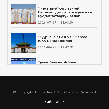
“Рио Тинто” Оюу толгойн
баяжмал дахь алт, мөнгө, зэснээс
бусдыг татваргүй авдаг
2026-07-27 | 11:08:56
“Хуур Music Festival” маргааш
10:00 цагаас эхэлнэ
2026-06-25 | 18:42:33
Төрийн банкны И-Билл
үйлчилгээнд Голомт банк
нэгдлээ
2026-06-25 | 9:33:55
Төрийн банк, Санхүү Эдийн
© Copyright Topmedee 2026, All Rights Reserved
Засгийн Их Сургууль хамтын
ажиллагааны санамж бичгээ
шинэчлэн байгууллаа
Үнийн санал
2026-06-23 | 16:30:21