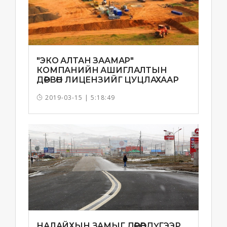
"ЭКО АЛТАН ЗААМАР"
КОМПАНИЙН АШИГЛАЛТЫН
ДӨРВӨН ЛИЦЕНЗИЙГ ЦУЦЛАХААР
БОЛЛОО
2019-03-15 | 5:18:49
НАЛАЙХЫН ЗАМЫГ ДӨРӨВДҮГЭЭР