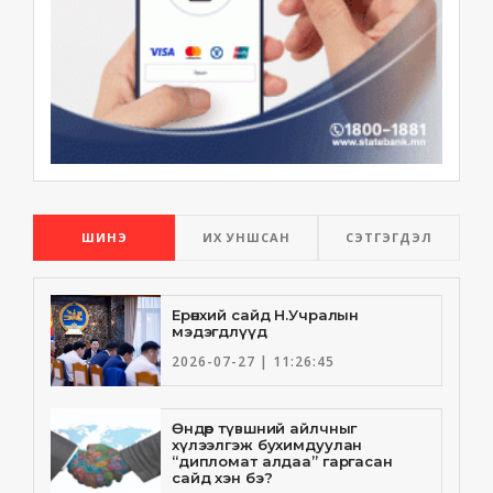
ШИНЭ
ИХ УНШСАН
СЭТГЭГДЭЛ
Ерөнхий сайд Н.Учралын
мэдэгдлүүд
2026-07-27 | 11:26:45
Өндөр түвшний айлчныг
хүлээлгэж бухимдуулан
“дипломат алдаа” гаргасан
сайд хэн бэ?