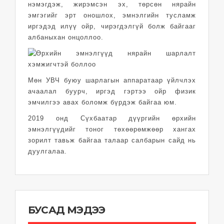
нэмэгдэж, жирэмсэн эх, төрсөн нярайн
эмгэгийг эрт оношлох, эмнэлгийн тусламж
иргэдэд илүү ойр, чирэгдэлгүй болж байгааг
албаныхан онцоллоо.
Мөн УВЧ буюу шарлагын аппаратаар үйлчлэх
ачаалал буурч, иргэд гэртээ ойр физик
эмчилгээ авах боломж бүрдэж байгаа юм.
2019 онд Сүхбаатар дүүргийн өрхийн
эмнэлгүүдийг тоног төхөөрөмжөөр хангах
зорилт тавьж байгаа талаар салбарын сайд нь
дуулгалаа.
БУСАД МЭДЭЭ