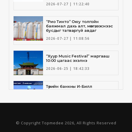
2026-07-27 | 11:22:40
“Рио Тинто” Оюу толгойн
баяжмал дахь алт, мөнгө, зэснээс
бусдыг татваргүй авдаг
2026-07-27 | 11:08:56
“Хуур Music Festival” маргааш
10:00 цагаас эхэлнэ
2026-06-25 | 18:42:33
Төрийн банкны И-Билл
үйлчилгээнд Голомт банк
нэгдлээ
2026-06-25 | 9:33:55
Төрийн банк, Санхүү Эдийн
© Copyright Topmedee 2026, All Rights Reserved
Засгийн Их Сургууль хамтын
ажиллагааны санамж бичгээ