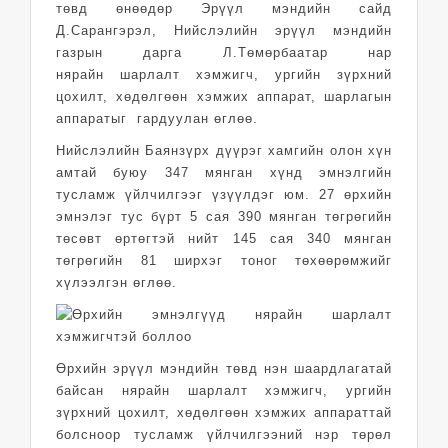
төвд өнөөдөр Эрүүл мэндийн сайд
Д.Сарангэрэл, Нийслэлийн эрүүл мэндийн
газрын дарга Л.Төмөрбаатар нар
нярайн шарлалт хэмжигч, ургийн зүрхний
цохилт, хөдөлгөөн хэмжих аппарат, шарлагын
аппаратыг гардуулан өглөө.
Нийслэлийн Баянзүрх дүүрэг хамгийн олон хүн
амтай буюу 347 мянган хүнд эмнэлгийн
тусламж үйлчилгээг үзүүлдэг юм. 27 өрхийн
эмнэлэг тус бүрт 5 сая 390 мянган төгрөгийн
төсөвт өртөгтэй нийт 145 сая 340 мянган
төгрөгийн 81 ширхэг тоног төхөөрөмжийг
хүлээлгэн өглөө.
Өрхийн эрүүл мэндийн төвд нэн шаардлагатай
байсан нярайн шарлалт хэмжигч, ургийн
зүрхний цохилт, хөдөлгөөн хэмжих аппараттай
болсноор тусламж үйлчилгээний нэр төрөл