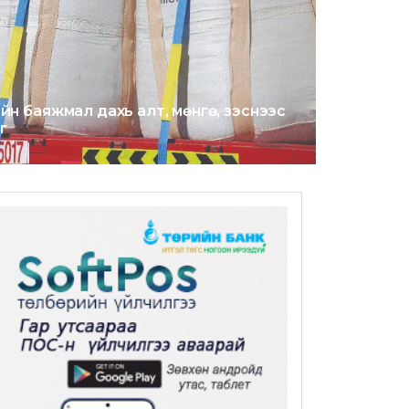
йн баяжмал дахь алт, мөнгө, зэснээс
г