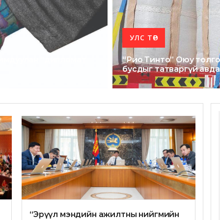
УЛС ТӨР
химдуулан “дипломат
“Рио Тинто” Оюу толго
бусдыг татваргүй авда
“Эрүүл мэндийн ажилтны нийгмийн