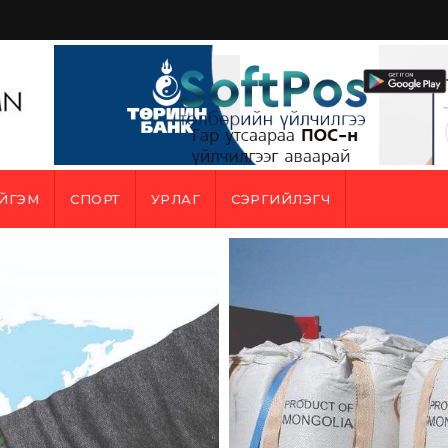
ЙГЭМ
СПОРТ
УРЛАГ
СЭРГИЙЛЭГЧ