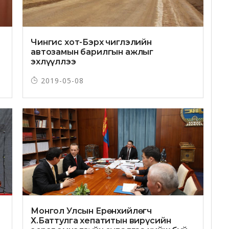
Чингис хот-Бэрх чиглэлийн
автозамын барилгын ажлыг
эхлүүллээ
2019-05-08
Монгол Улсын Ерөнхийлөгч
Х.Баттулга хепатитын вирүсийн