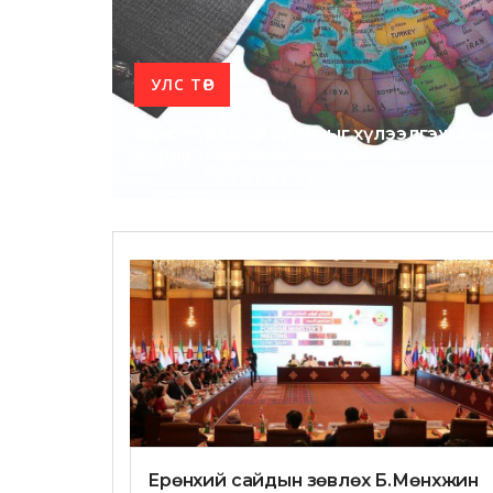
УЛС ТӨР
Өндөр түвшний айлчныг хүлээлгэж бу
алдаа” гаргасан сайд хэн бэ?
Ерөнхий сайдын зөвлөх Б.Мөнхжин