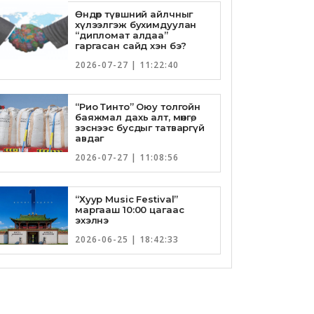
Өндөр түвшний айлчныг
хүлээлгэж бухимдуулан
“дипломат алдаа”
гаргасан сайд хэн бэ?
2026-07-27 | 11:22:40
“Рио Тинто” Оюу толгойн
баяжмал дахь алт, мөнгө,
зэснээс бусдыг татваргүй
авдаг
2026-07-27 | 11:08:56
“Хуур Music Festival”
маргааш 10:00 цагаас
эхэлнэ
2026-06-25 | 18:42:33
Төрийн банкны И-Билл
үйлчилгээнд Голомт банк
нэгдлээ