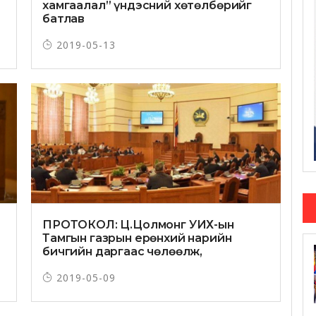
хамгаалал” үндэсний хөтөлбөрийг
батлав
2019-05-13
р
ПРОТОКОЛ: Ц.Цолмонг УИХ-ын
Тамгын газрын ерөнхий нарийн
бичгийн даргаас чөлөөлж,
Л.Өлзийсайханыг томиллоо
2019-05-09