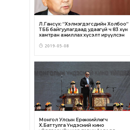
Л.Гансүх: “Хэлмэгдэгсдийн Холбоо”
ТББ байгуулагдаад удаагүй ч 83 хүн
хамтран ажиллах хүсэлт ирүүлсэн
2019-05-08
Монгол Улсын Ерөнхийлөгч
Х.Баттулга Үндэсний кино