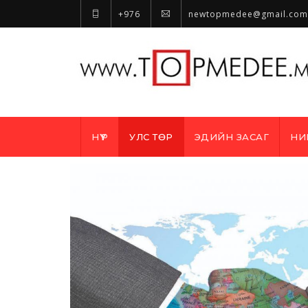
+976
newtopmedee@gmail.com
НҮҮР
УЛС ТӨР
ЭДИЙН ЗАСАГ
НИ