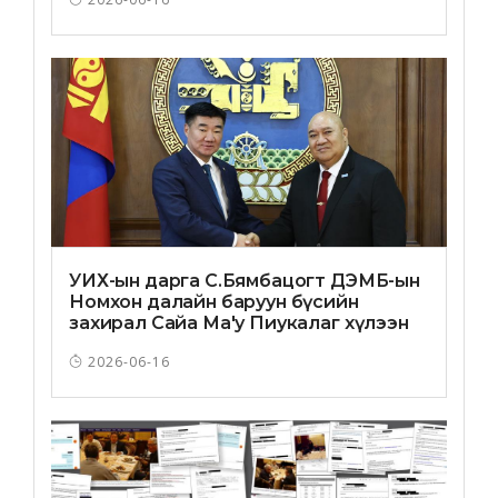
УИХ-ын дарга С.Бямбацогт ДЭМБ-ын
Номхон далайн баруун бүсийн
захирал Сайа Ма'у Пиукалаг хүлээн
авч уулзлаа
2026-06-16