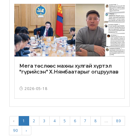
Мега төслөөс махны хулгай хүртэл
"гүрийсэн" Х.Нямбаатарыг огцруулав
2026-05-18
‹
1
2
3
4
5
6
7
8
...
89
90
›