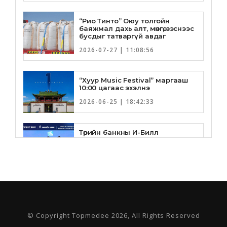
“Рио Тинто” Оюу толгойн
баяжмал дахь алт, мөнгө, зэснээс
бусдыг татваргүй авдаг
2026-07-27 | 11:08:56
“Хуур Music Festival” маргааш
10:00 цагаас эхэлнэ
2026-06-25 | 18:42:33
Төрийн банкны И-Билл
үйлчилгээнд Голомт банк
нэгдлээ
2026-06-25 | 9:33:55
Төрийн банк, Санхүү Эдийн
Засгийн Их Сургууль хамтын
ажиллагааны санамж бичгээ
шинэчлэн байгууллаа
© Copyright Topmedee 2026, All Rights Reserved