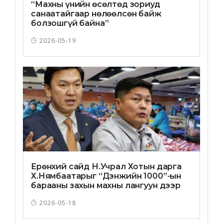
“Махны үнийн өсөлтөд зориуд
санаатайгаар нөлөөлсөн байж
болзошгүй байна”
2026-05-19
Ерөнхий сайд Н.Учрал Хотын дарга
Х.Нямбаатарыг “Дэнжийн 1000”-ын
барааны захын махны лангуун дээр
“нядалчихлаа”
2026-05-18