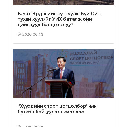
Б.Бат-Эрдэнийн зүтгүүлж буй Ойн
тухай хуулийг УИХ баталж ойн
дайснууд болцгоох уу?
2026-06-18
“Хүүхдийн спорт цогцолбор”-ын
бүтээн байгуулалт эхэллээ
2026-06-16