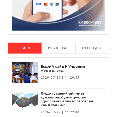
ШИНЭ
ИХ УНШСАН
СЭТГЭГДЭЛ
Ерөнхий сайд Н.Учралын
мэдэгдлүүд
2026-07-27 | 11:26:45
Өндөр түвшний айлчныг
хүлээлгэж бухимдуулан
“дипломат алдаа” гаргасан
сайд хэн бэ?
2026-07-27 | 11:22:40