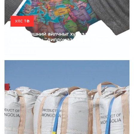
УЛС ТӨР
Өндөр түвшний айлчныг хүлээлгэж
бухимдуулан “дипломат алдаа” гаргасан
сайд хэн бэ?