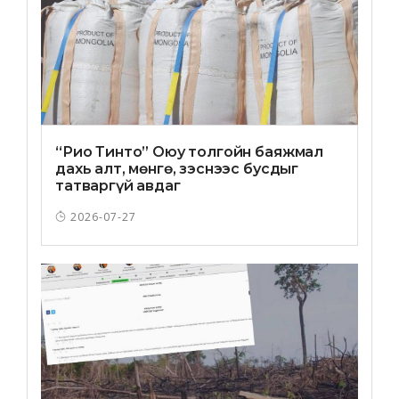
“Рио Тинто” Оюу толгойн баяжмал
дахь алт, мөнгө, зэснээс бусдыг
татваргүй авдаг
2026-07-27