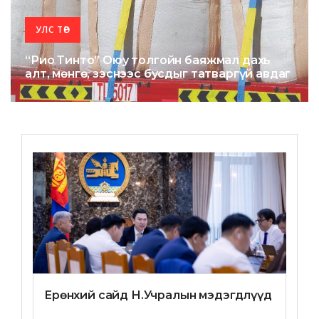
УЛС ТӨР
“Рио Тинто” Оюу толгойн баяжмал дахь
алт, мөнгө, зэснээс бусдыг татваргүй авдаг
Ерөнхий сайд Н.Учралын мэдэгдлүүд