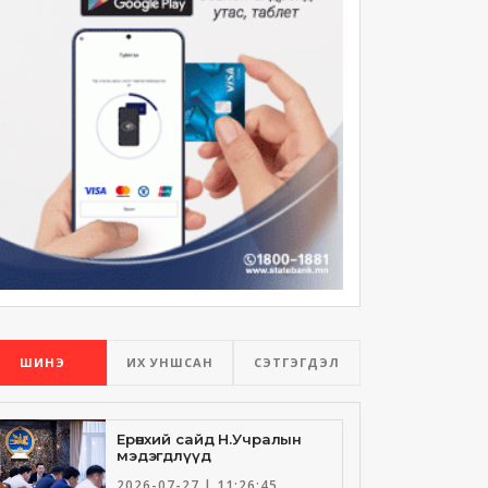
ШИНЭ
ИХ УНШСАН
СЭТГЭГДЭЛ
Ерөнхий сайд Н.Учралын
мэдэгдлүүд
2026-07-27 | 11:26:45