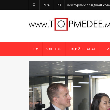
+976
newtopmedee@gmail.com
НҮҮР
УЛС ТӨР
ЭДИЙН ЗАСАГ
НИ