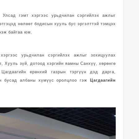
л Улсад гэмт хэргээс урьдчилан сэргийлэх ажлыг
этгэцэд нөлөөт бодисын хууль бус эргэлттэй тэмцэх
ээж байгаа юм.
хэргээс урьдчилан сэргийлэх ажлыг зохицуулах
, Хууль зүй, дотоод хэргийн яамны Санхүү, хөрөнгө
 Цагдаагийн ерөнхий газрын тэргүүн дэд дарга,
он бусад албаны хүмүүс оролцлоо гэж
Цагдаагийн