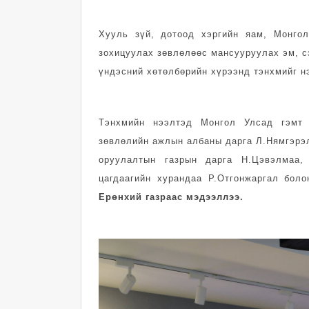
Хууль зүй, дотоод хэргийн яам, Монго
зохицуулах зөвлөлөөс мансууруулах эм, с
үндэсний хөтөлбөрийн хүрээнд тэнхмийг н
Тэнхмийн нээлтэд Монгол Улсад гэмт 
зөвлөлийн ажлын албаны дарга Л.Нямгэрэл
оруулалтын газрын дарга Н.Цэвэлмаа,
цагдаагийн хурандаа Р.Отгонжаргал бол
Ерөнхий газраас мэдээллээ.