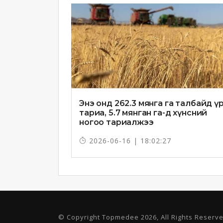
Энэ онд 262.3 мянга га талбайд ү
тариа, 5.7 мянган га-д хүнсний
ногоо тариалжээ
2026-06-16 | 18:02:27
© Copyright Topmedee 2026, All Rights Reserv