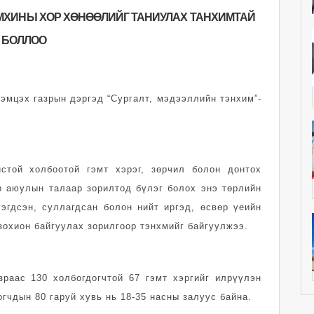
АМХИНЫ ХОР ХӨНӨӨЛИЙГ ТАНИУЛАХ ТАНХИМТАЙ
БОЛЛОО
эмцэх газрын дэргэд “Сургалт, мэдээллийн тэнхим”-
стой холбоотой гэмт хэрэг, зөрчил болон донтох
р аюулын талаар зорилтод бүлэг болох энэ төрлийн
гэгдсэн, суллагдсан болон нийт иргэд, өсвөр үеийн
зохион байгуулах зорилгоор тэнхмийг байгуулжээ.
зраас 130 холбогдогчтой 67 гэмт хэргийг илрүүлэн
огчдын 80 гаруй хувь нь 18-35 насны залуус байна.