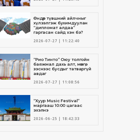
Өндөр түвшний айлчныг
хүлээлгэж бухимдуулан
“дипломат алдаа”
гаргасан сайд хэн бэ?
2026-07-27 | 11:22:40
“Рио Тинто” Оюу толгойн
баяжмал дахь алт, мөнгө,
зэснээс бусдыг татваргүй
авдаг
2026-07-27 | 11:08:56
“Хуур Music Festival”
маргааш 10:00 цагаас
эхэлнэ
2026-06-25 | 18:42:33
Төрийн банкны И-Билл