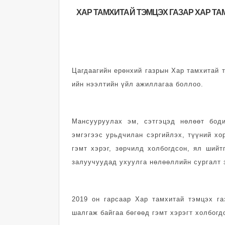
ХАР ТАМХИТАЙ ТЭМЦЭХ ГАЗАР ХАР Т
Цагдаагийн ерөнхий газрын Хар тамхитай т
ийн нээлтийн үйл ажиллагаа боллоо.
Мансууруулах эм, сэтгэцэд нөлөөт боди
эмгэгээс урьдчилан сэргийлэх, түүний хо
гэмт хэрэг, зөрчилд холбогдсон, ял шийт
залуучуудад ухуулга нөлөөллийн сургалт 
2019 он гарсаар Хар тамхитай тэмцэх га
шалгаж байгаа бөгөөд гэмт хэрэгт холбогд