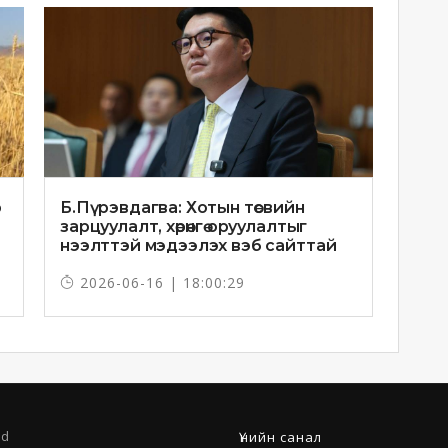
р
Б.Пүрэвдагва: Хотын төсвийн
зарцуулалт, хөрөнгө оруулалтыг
нээлттэй мэдээлэх вэб сайттай
болно
2026-06-16 | 18:00:29
ed
Үнийн санал