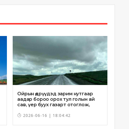
Ойрын өдрүүдэд зарим нутгаар
аадар бороо орох тул голын ай
сав, үер буух газарт отоглож,
хоноглохгүй байхыг зөвлөв
2026-06-16 | 18:04:42