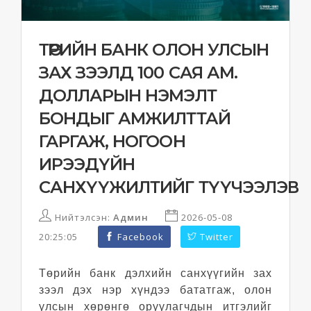
ТӨРИЙН БАНК ОЛОН УЛСЫН
ЗАХ ЗЭЭЛД 100 САЯ АМ.
ДОЛЛАРЫН НЭМЭЛТ
БОНДЫГ АМЖИЛТТАЙ
ГАРГАЖ, НОГООН
ИРЭЭДҮЙН
САНХҮҮЖИЛТИЙГ ТҮҮЧЭЭЛЭВ
Нийтэлсэн:
Админ
2026-05-08
20:25:05
Facebook
Twitter
Төрийн банк дэлхийн санхүүгийн зах
зээл дэх нэр хүндээ бататгаж, олон
улсын хөрөнгө оруулагчдын итгэлийг