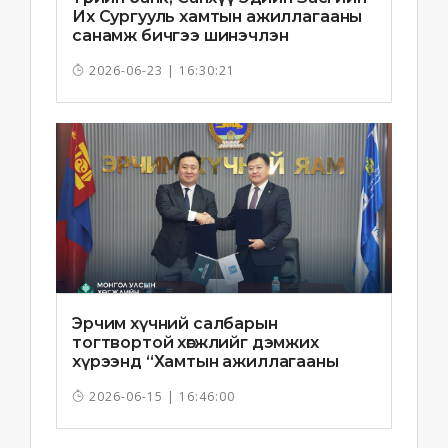
Их Сургууль хамтын ажиллагааны
санамж бичгээ шинэчлэн
байгууллаа
2026-06-23 | 16:30:21
Эрчим хүчний салбарын
тогтвортой хөгжлийг дэмжих
хүрээнд “Хамтын ажиллагааны
санамж бичиг”-ийг байгууллаа
2026-06-15 | 16:46:00