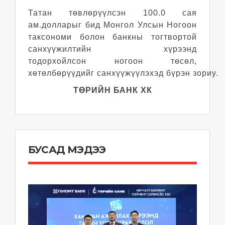
Татан төвлөрүүлсэн 100.0 сая
ам.долларыг бид Монгол Улсын Ногоон
таксономи болон банкны тогтвортой
санхүүжилтийн хүрээнд
тодорхойлсон ногоон төсөл,
хөтөлбөрүүдийг санхүүжүүлэхэд бүрэн зориулн
ТӨРИЙН БАНК ХК
БУСАД МЭДЭЭ