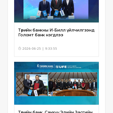
Төрийн банкны И-Билл үйлчилгээнд
Голомт банк нэгдлээ
2026-06-25 | 9:33:55
Төрийн банк, Санхүү Эдийн Засгийн