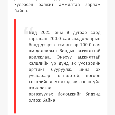
хүлээсэн ээлжит амжилтаа зарлаж
байна.
Бид 2025 оны 9 дүгээр сард
гаргасан 200.0 сая ам.долларын
бонд дээрээ нэмэлтээр 100.0 сая
ам.долларын бондыг амжилттай
арилжлаа. Энэхүү амжилттай
хэлцлийн үр дүнд эх үүсвэрийн
өртгийг бууруулж, шинэ эх
үүсвэрээр тогтвортой, ногоон
хөгжлийг дэмжихэд чиглэсэн үйл
ажиллагаа
өргөжүүлэх боломжийг бидэнд
олгож байна.