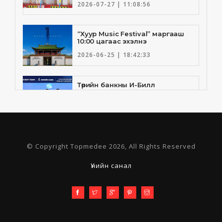
2026-07-27 | 11:08:56
“Хуур Music Festival” маргааш
10:00 цагаас эхэлнэ
2026-06-25 | 18:42:33
Төрийн банкны И-Билл
үйлчилгээнд Голомт банк
нэгдлээ
2026-06-25 | 9:33:55
Төрийн банк, Санхүү Эдийн
© Copyright Topmedee 2026, All Rights Reserved
Засгийн Их Сургууль хамтын
ажиллагааны санамж бичгээ
шинэчлэн байгууллаа
Үнийн санал
2026-06-23 | 16:30:21
Олон улсын спортын
байгууллагын дээд удирдлагын