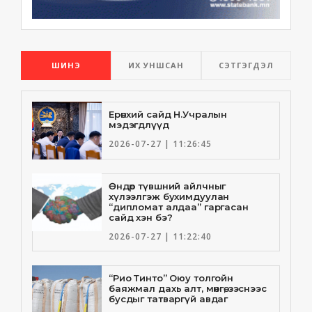
ШИНЭ
ИХ УНШСАН
СЭТГЭГДЭЛ
Ерөнхий сайд Н.Учралын
мэдэгдлүүд
2026-07-27 | 11:26:45
Өндөр түвшний айлчныг
хүлээлгэж бухимдуулан
“дипломат алдаа” гаргасан
сайд хэн бэ?
2026-07-27 | 11:22:40
“Рио Тинто” Оюу толгойн
баяжмал дахь алт, мөнгө, зэснээс
бусдыг татваргүй авдаг