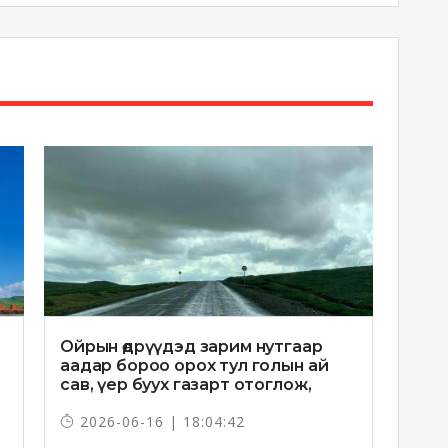
Ойрын өдрүүдэд зарим нутгаар
аадар бороо орох тул голын ай
сав, үер буух газарт отоглож,
хоноглохгүй байхыг зөвлөв
2026-06-16 | 18:04:42