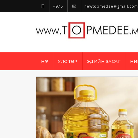
+976
newtopmedee@gmail.com
НҮҮР
УЛС ТӨР
ЭДИЙН ЗАСАГ
НИ