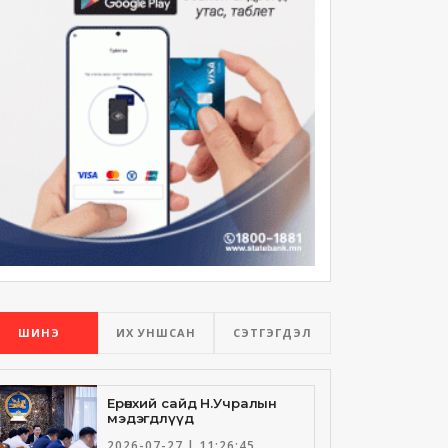
ШИНЭ
ИХ УНШСАН
СЭТГЭГДЭЛ
Ерөнхий сайд Н.Учралын
мэдэгдлүүд
2026-07-27 | 11:26:45