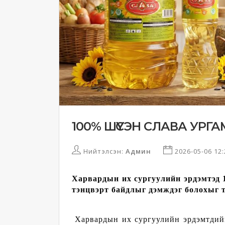
100% ШҮҮСЭН СЛАВА УРГ
Нийтэлсэн:
Админ
2026-05-06 12
Харвардын их сургуулийн эрдэмтэд 
тэнцвэрт байдлыг дэмждэг болохыг т
Харвардын их сургуулийн эрдэмтдийн