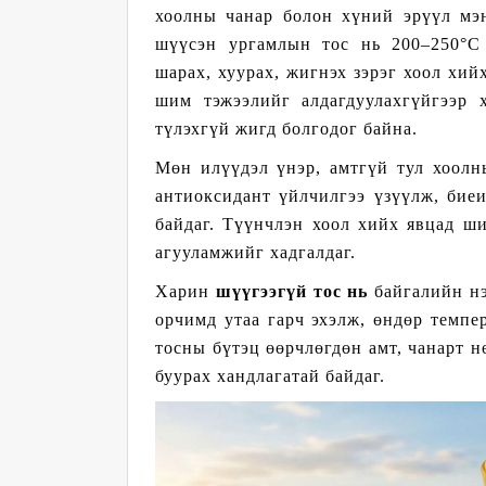
хоолны чанар болон хүний эрүүл мэн
шүүсэн ургамлын тос нь 200–250°C 
шарах, хуурах, жигнэх зэрэг хоол хий
шим тэжээлийг алдагдуулахгүйгээр 
түлэхгүй жигд болгодог байна.
Мөн илүүдэл үнэр, амтгүй тул хоолн
антиоксидант үйлчилгээ үзүүлж, биеи
байдаг. Түүнчлэн хоол хийх явцад ш
агууламжийг хадгалдаг.
Харин
шүүгээгүй тос нь
байгалийн нэ
орчимд утаа гарч эхэлж, өндөр темпе
тосны бүтэц өөрчлөгдөн амт, чанарт 
буурах хандлагатай байдаг.