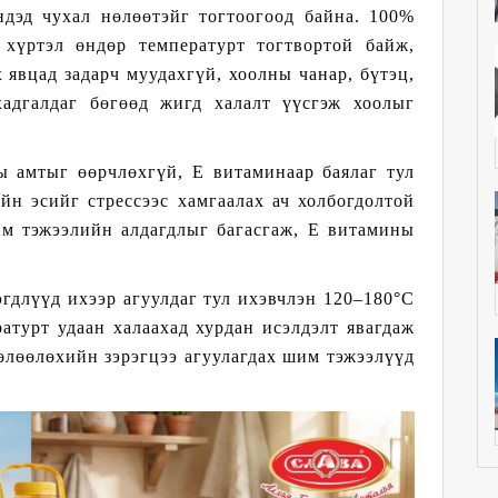
дэд чухал нөлөөтэйг тогтоогоод байна. 100%
хүртэл өндөр температурт тогтвортой байж,
х явцад задарч муудахгүй, хоолны чанар, бүтэц,
хадгалдаг бөгөөд жигд халалт үүсгэж хоолыг
ы амтыг өөрчлөхгүй, Е витаминаар баялаг тул
йн эсийг стрессээс хамгаалах ач холбогдолтой
им тэжээлийн алдагдлыг багасгаж, Е витамины
гдлүүд ихээр агуулдаг тул ихэвчлэн 120–180°C
ратурт удаан халаахад хурдан исэлдэлт явагдаж
нөлөөлөхийн зэрэгцээ агуулагдах шим тэжээлүүд