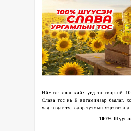
Иймээс хоол хийх үед тогтвортой 1
Слава тос нь Е витаминаар баялаг, 
хадгалдаг тул өдөр тутмын хэрэглээн
100% Шүүсэн