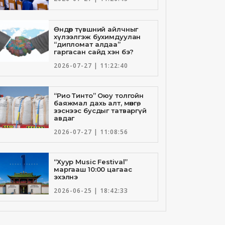
Өндөр түвшний айлчныг
хүлээлгэж бухимдуулан
“дипломат алдаа”
гаргасан сайд хэн бэ?
2026-07-27 | 11:22:40
“Рио Тинто” Оюу толгойн
баяжмал дахь алт, мөнгө,
зэснээс бусдыг татваргүй
авдаг
2026-07-27 | 11:08:56
“Хуур Music Festival”
маргааш 10:00 цагаас
эхэлнэ
2026-06-25 | 18:42:33
Төрийн банкны И-Билл