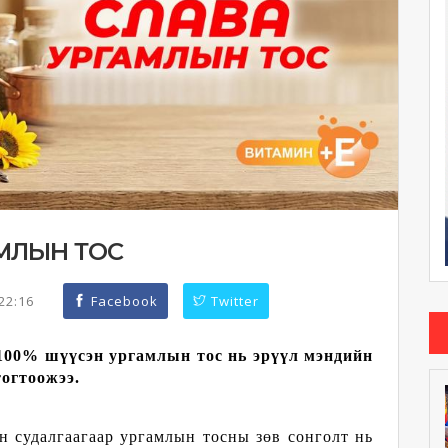
АМЛЫН ТОС
:22:16
Facebook
Twitter
100% шүүсэн ургамлын тос нь эрүүл мэндийн
огтоожээ.
 судалгаагаар ургамлын тосны зөв сонголт нь