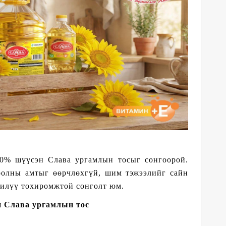
00% шүүсэн Слава ургамлын тосыг сонгоорой.
хоолны амтыг өөрчлөхгүй, шим тэжээлийг сайн
д илүү тохиромжтой сонголт юм.
 Слава ургамлын тос