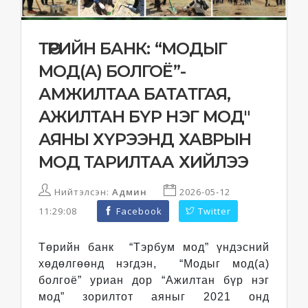
ТӨРИЙН БАНК: “МОДЫГ
МОД(А) БОЛГОЁ”-
АМЖИЛТАА БАТАТГАЯ,
АЖИЛТАН БҮР НЭГ МОД"
АЯНЫ ХҮРЭЭНД ХАВРЫН
МОД ТАРИЛТАА ХИЙЛЭЭ
Нийтэлсэн:
Админ
2026-05-12
11:29:08
Facebook
Twitter
Төрийн банк “Тэрбум мод” үндэсний
хөдөлгөөнд нэгдэн, “Модыг мод(а)
болгоё” уриан дор “Ажилтан бүр нэг
мод” зорилтот аяныг 2021 онд