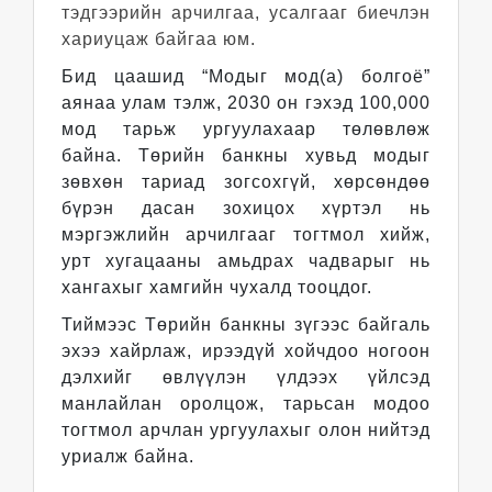
тэдгээрийн арчилгаа, усалгааг биечлэн
хариуцаж байгаа юм.
Бид цаашид “Модыг мод(а) болгоё”
аянаа улам тэлж, 2030 он гэхэд 100,000
мод тарьж ургуулахаар төлөвлөж
байна. Төрийн банкны хувьд модыг
зөвхөн тариад зогсохгүй, хөрсөндөө
бүрэн дасан зохицох хүртэл нь
мэргэжлийн арчилгааг тогтмол хийж,
урт хугацааны амьдрах чадварыг нь
хангахыг хамгийн чухалд тооцдог.
Тиймээс Төрийн банкны зүгээс байгаль
эхээ хайрлаж, ирээдүй хойчдоо ногоон
дэлхийг өвлүүлэн үлдээх үйлсэд
манлайлан оролцож, тарьсан модоо
тогтмол арчлан ургуулахыг олон нийтэд
уриалж байна.