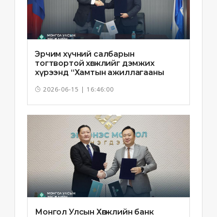
Эрчим хүчний салбарын
тогтвортой хөгжлийг дэмжих
хүрээнд “Хамтын ажиллагааны
санамж бичиг”-ийг байгууллаа
2026-06-15 | 16:46:00
Монгол Улсын Хөгжлийн банк