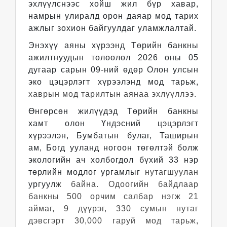
эхлүүлснээс хойш жил бүр хавар,
намрын улиралд орон даяар мод тарих
ажлыг зохион байгуулдаг уламжлалтай.
Энэхүү аяны хүрээнд Төрийн банкны
ажилтнуудын төлөөлөл 2026 оны 05
дугаар сарын 09-ний өдөр Олон улсын
эко цэцэрлэгт хүрээлэнд мод тарьж,
хаврын мод тарилтын аянаа эхлүүллээ.
Өнгөрсөн жилүүдэд Төрийн банкны
хамт олон Үндэсний цэцэрлэгт
хүрээлэн, Бумбатын булаг, Таширын
ам, Богд ууланд ногоон төгөлтэй болж
экологийн ач холбогдол бүхий 33 нэр
төрлийн модлог ургамлыг
нутагшуулан
ургуул
ж байна. Одоогийн байдлаар
банкны 500 орчим салбар нэгж 21
аймаг, 9 дүүрэг, 330 сумын нутаг
дэвсгэрт 30,000 гаруй мод тарьж,