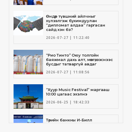
Өндөр түвшний айлчныг
хүлээлгэж бухимдуулан
“дипломат алдаа” гаргасан
сайд хэн бэ?
2026-07-27 | 11:22:40
“Рио Тинто” Оюу толгойн
баяжмал дахь алт, мөнгө, зэснээс
бусдыг татваргүй авдаг
2026-07-27 | 11:08:56
“Хуур Music Festival” маргааш
10:00 цагаас эхэлнэ
2026-06-25 | 18:42:33
Төрийн банкны И-Билл
үйлчилгээнд Голомт банк
нэгдлээ