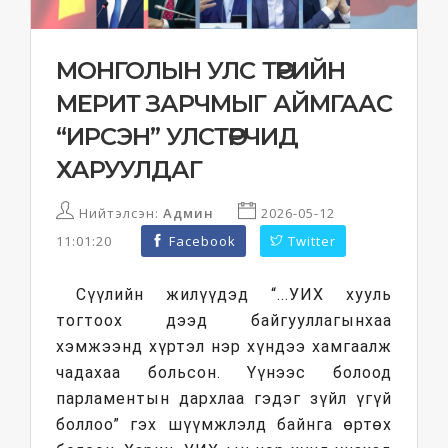
МОНГОЛЫН УЛС ТӨРИЙН
МЕРИТ ЗАРЧМЫГ АЙМГААС
“ИРСЭН” УЛСТӨРЧИД
ХАРУУЛДАГ
Нийтэлсэн:
Админ
2026-05-12
11:01:20
Facebook
Twitter
Сүүлийн жилүүдэд “...УИХ хууль
тогтоох дээд байгууллагынхаа
хэмжээнд хүртэл нэр хүндээ хамгаалж
чадахаа больсон. Үүнээс болоод
парламентын дархлаа гэдэг зүйл үгүй
боллоо” гэх шүүмжлэлд байнга өртөх