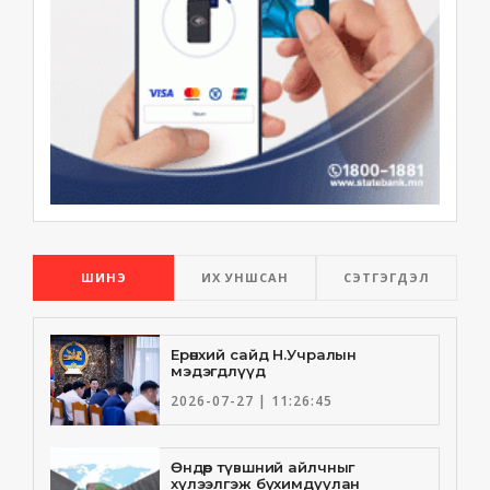
ШИНЭ
ИХ УНШСАН
СЭТГЭГДЭЛ
Ерөнхий сайд Н.Учралын
мэдэгдлүүд
2026-07-27 | 11:26:45
Өндөр түвшний айлчныг
хүлээлгэж бухимдуулан