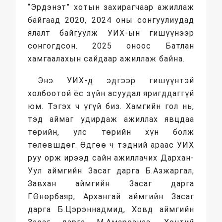
“Эрдэнэт” хотын захирагчаар ажиллаж
байгаад 2020, 2024 оны сонгуулиудад
ялалт байгуулж УИХ-ын гишүүнээр
сонгогдсон. 2025 оноос Батлан
хамгаалахын сайдаар ажиллаж байна.
Энэ УИХ-д эдгээр гишүүнтэй
холбоотой ёс зүйн асуудал яригддаггүй
юм. Тэгэх ч үгүй биз. Хамгийн гол нь,
тэд аймаг удирдаж ажиллах явцдаа
төрийн, улс төрийн хүн болж
төлөвшдөг. Өдгөө ч тэдний араас УИХ
руу орж ирээд сайн ажиллачих Дархан-
Уул аймгийн Засаг дарга Б.Азжаргал,
Завхан аймгийн Засаг дарга
Г.Өнөрбаяр, Архангай аймгийн Засаг
дарга Б.Цэрэннадмид, Ховд аймгийн