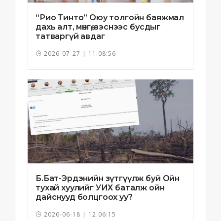
“Рио Тинто” Оюу толгойн баяжмал
дахь алт, мөнгө, зэснээс бусдыг
татваргүй авдаг
2026-07-27 | 11:08:56
Б.Бат-Эрдэнийн зүтгүүлж буй Ойн
тухай хуулийг УИХ баталж ойн
дайснууд болцгоох уу?
2026-06-18 | 12:06:15