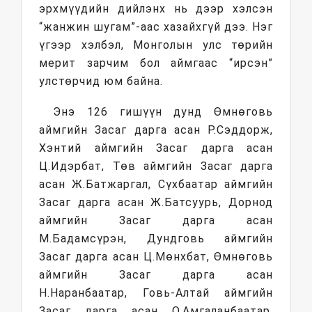
эрхмүүдийн дийлэнх нь дээр хэлсэн
“жанжин шугам”-аас хазайхгүй дээ. Нэг
үгээр хэлбэл, Монголын улс төрийн
мерит зарчим бол аймгаас “ирсэн”
улстөрчид юм байна.
Энэ 126 гишүүн дунд Өмнөговь
аймгийн Засаг дарга асан Р.Сэддорж,
Хэнтий аймгийн Засаг дарга асан
Ц.Идэрбат, Төв аймгийн Засаг дарга
асан Ж.Батжаргал, Сүхбаатар аймгийн
Засаг дарга асан Ж.Батсуурь, Дорнод
аймгийн Засаг дарга асан
М.Бадамсүрэн, Дундговь аймгийн
Засаг дарга асан Ц.Мөнхбат, Өмнөговь
аймгийн Засаг дарга асан
Н.Наранбаатар, Говь-Алтай аймгийн
Засаг дарга асан О.Амгаланбаатар,