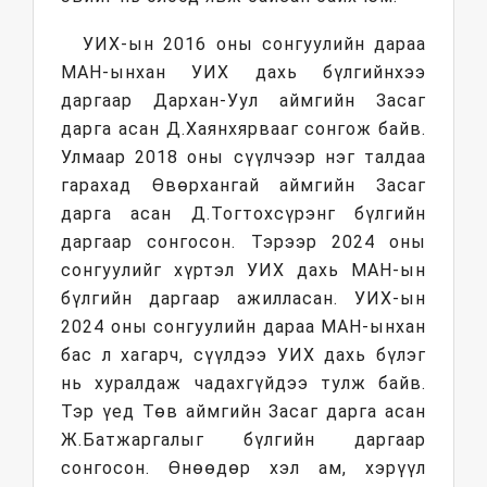
УИХ-ын 2016 оны сонгуулийн дараа
МАН-ынхан УИХ дахь бүлгийнхээ
даргаар Дархан-Уул аймгийн Засаг
дарга асан Д.Хаянхярвааг сонгож байв.
Улмаар 2018 оны сүүлчээр нэг талдаа
гарахад Өвөрхангай аймгийн Засаг
дарга асан Д.Тогтохсүрэнг бүлгийн
даргаар сонгосон. Тэрээр 2024 оны
сонгуулийг хүртэл УИХ дахь МАН-ын
бүлгийн даргаар ажилласан. УИХ-ын
2024 оны сонгуулийн дараа МАН-ынхан
бас л хагарч, сүүлдээ УИХ дахь бүлэг
нь хуралдаж чадахгүйдээ тулж байв.
Тэр үед Төв аймгийн Засаг дарга асан
Ж.Батжаргалыг бүлгийн даргаар
сонгосон. Өнөөдөр хэл ам, хэрүүл