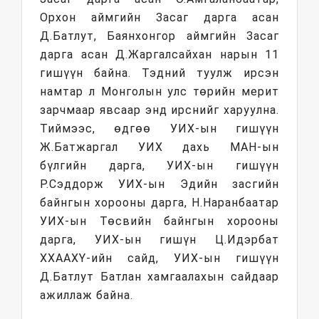
Орхон аймгийн Засаг дарга асан
Д.Батлут, Баянхонгор аймгийн Засаг
дарга асан Д.Жаргалсайхан нарын 11
гишүүн байна. Тэдний туулж ирсэн
намтар л Монголын улс төрийн мерит
зарчмаар явсаар энд ирснийг харуулна.
Тиймээс, өдгөө УИХ-ын гишүүн
Ж.Батжаргал УИХ дахь МАН-ын
бүлгийн дарга, УИХ-ын гишүүн
Р.Сэддорж УИХ-ын Эдийн засгийн
байнгын хорооны дарга, Н.Наранбаатар
УИХ-ын Төсвийн байнгын хорооны
дарга, УИХ-ын гишүн Ц.Идэрбат
ХХААХҮ-ийн сайд, УИХ-ын гишүүн
Д.Батлут Батлан хамгаалахын сайдаар
ажиллаж байна.