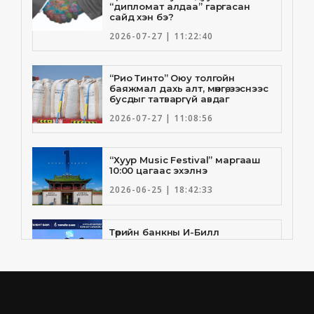
“дипломат алдаа” гаргасан
сайд хэн бэ?
2026-07-27 | 11:22:40
“Рио Тинто” Оюу толгойн
баяжмал дахь алт, мөнгө, зэснээс
бусдыг татваргүй авдаг
2026-07-27 | 11:08:56
“Хуур Music Festival” маргааш
10:00 цагаас эхэлнэ
2026-06-25 | 18:42:33
Төрийн банкны И-Билл
үйлчилгээнд Голомт банк
нэгдлээ
2026-06-25 | 9:33:55