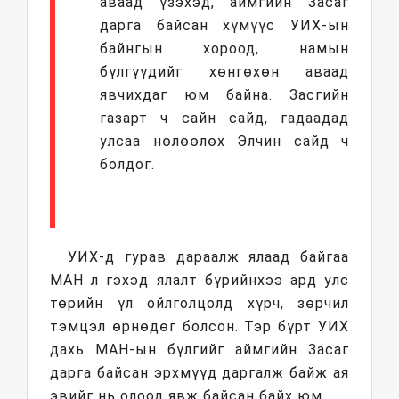
аваад үзэхэд, аймгийн Засаг
дарга байсан хүмүүс УИХ-ын
байнгын хороод, намын
бүлгүүдийг хөнгөхөн аваад
явчихдаг юм байна. Засгийн
газарт ч сайн сайд, гадаадад
улсаа нөлөөлөх Элчин сайд ч
болдог.
УИХ-д гурав дараалж ялаад байгаа
МАН л гэхэд ялалт бүрийнхээ ард улс
төрийн үл ойлголцолд хүрч, зөрчил
тэмцэл өрнөдөг болсон. Тэр бүрт УИХ
дахь МАН-ын бүлгийг аймгийн Засаг
дарга байсан эрхмүүд даргалж байж ая
эвийг нь олоод явж байсан байх юм.