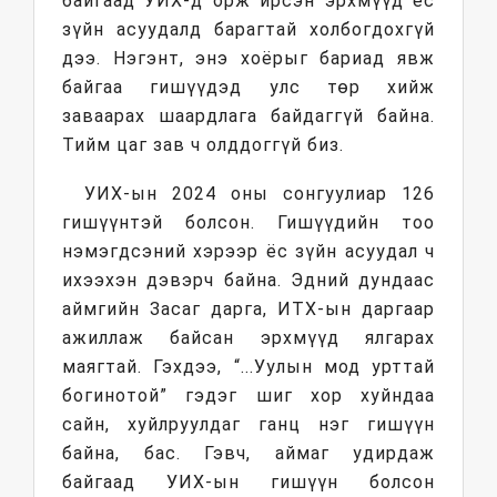
байгаад УИХ-д орж ирсэн эрхмүүд ёс
зүйн асуудалд барагтай холбогдохгүй
дээ. Нэгэнт, энэ хоёрыг бариад явж
байгаа гишүүдэд улс төр хийж
заваарах шаардлага байдаггүй байна.
Тийм цаг зав ч олддоггүй биз.
УИХ-ын 2024 оны сонгуулиар 126
гишүүнтэй болсон. Гишүүдийн тоо
нэмэгдсэний хэрээр ёс зүйн асуудал ч
ихээхэн дэвэрч байна. Эдний дундаас
аймгийн Засаг дарга, ИТХ-ын даргаар
ажиллаж байсан эрхмүүд ялгарах
маягтай. Гэхдээ, “...Уулын мод урттай
богинотой” гэдэг шиг хор хуйндаа
сайн, хуйлруулдаг ганц нэг гишүүн
байна, бас. Гэвч, аймаг удирдаж
байгаад УИХ-ын гишүүн болсон