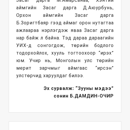
Засаг дарга М.Амарсанаа, Хэнтий
аймгийн Засаг дарга Д.Аюурбунь,
Орхон аймгийн Засаг дарга
Б.Зоригтбаяр гээд аймаг орон нутагтаа
ажлаараа нэрлэгдэж яваа Засаг дарга
нар байж л байна. Тэд дараа дараагийн
УИХ-д сонгогдож, төрийн бодлого
тодорхойлох, хууль тогтоохоор “ирэх”
юм. Учир нь, Монголын улс төрийн
мерит зарчмыг аймгаас “ирсэн”
улстөрчид харуулдаг билээ.
Эх сурвалж: “Зууны мэдээ”
сонин
Б.ДАМДИН-ОЧИР