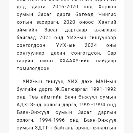
дэд дарга, 2016-2020 онд Хэрлэн
сумын Засаг дарга бөгөөд Чингис
хотын захирагч, 2020 оноос Хэнтий
аймгийн Засаг даргааар ажиллаж
байгаад 2021 онд УИХ-ын гишүүнээр
сонгогдсон. УИХ-ын 2024 оны
сонгуулиар дахин сонгогдсон. Сар
гаруйн өмнө ХХААХҮ-ийн сайдаар
томилогдсон.
УИХ-ын гишүүн, УИХ дахь МАН-ын
бүлгийн дарга Ж.Батжаргал 1991-1992
онд Төв аймгийн Баян-Өнжүүл сумын
АДХГЗ-нд орлогч дарга, 1992-1994 онд
Баян-Өнжүүл сумын Засаг даргын
орлогч, 1994-1996 онд Баян-Өнжүүл
сумын ЗДТГ-т байгаль орчны хяналтын