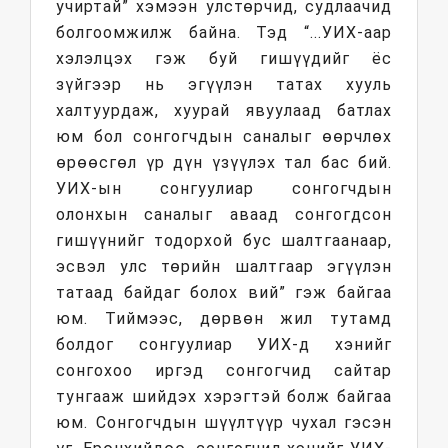
учиртай” хэмээн улстөрчид, судлаачид
болгоомжилж байна. Тэд “...УИХ-аар
хэлэлцэх гэж буй гишүүдийг ёс
зүйгээр нь эгүүлэн татах хууль
халтуурдаж, хуурай явуулаад батлах
юм бол сонгогчдын саналыг өөрчлөх
өрөөсгөл үр дүн үзүүлэх тал бас бий.
УИХ-ын сонгуулиар сонгогчдын
олонхын саналыг аваад сонгогдсон
гишүүнийг тодорхой бус шалтгаанаар,
эсвэл улс төрийн шалтгаар эгүүлэн
татаад байдаг болох вий” гэж байгаа
юм. Тиймээс, дөрвөн жил тутамд
болдог сонгуулиар УИХ-д хэнийг
сонгохоо иргэд сонгогчид сайтар
тунгааж шийдэх хэрэгтэй болж байгаа
юм. Сонгогчдын шүүлтүүр чухал гэсэн