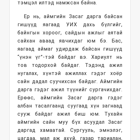
тэмцэл илтэд намжсан байна.
Ер нь, аймгийн Засаг дарга байсан
гишүүд яагаад УИХ дахь бүлгийг,
байнгын хороог, сайдын ажлыг аятай
сайхан аваад явчихдаг юм бэ. Бас,
яагаад аймаг удирдаж байсан гишүүд
“үнэн үг”-тэй байдаг вэ. Хариулт нь
тов тодорхой байдаг. Тэдэнд ажил
нугалах, хүнтэй ажиллах гэдэг хоёр
сайн дадал суучихсан байдаг. Аймгийн
дарга гэдэг ажил түүнийг сургачихдаг.
Ерөөс, аймгийн Засаг дарга гэдэг
албан тасалгаанд суугаад хүн загнаад
сууж байдаг ажил биш юм. Тухайн
аймгийн сайн муу бүх асуудал Засаг
даргад хамаатай. Сургууль, эмнэлэг,
цагдаа, мал аж ахуй, газар тариалан,