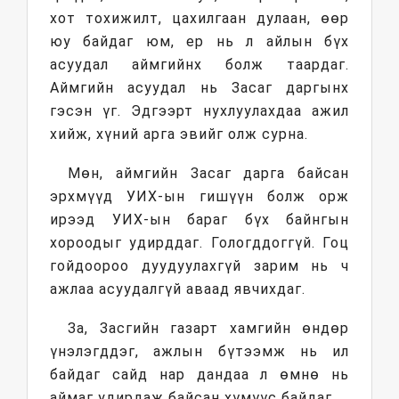
хот тохижилт, цахилгаан дулаан, өөр
юу байдаг юм, ер нь л айлын бүх
асуудал аймгийнх болж таардаг.
Аймгийн асуудал нь Засаг даргынх
гэсэн үг. Эдгээрт нухлуулахдаа ажил
хийж, хүний арга эвийг олж сурна.
Мөн, аймгийн Засаг дарга байсан
эрхмүүд УИХ-ын гишүүн болж орж
ирээд УИХ-ын бараг бүх байнгын
хороодыг удирддаг. Гологддоггүй. Гоц
гойдоороо дуудуулахгүй зарим нь ч
ажлаа асуудалгүй аваад явчихдаг.
За, Засгийн газарт хамгийн өндөр
үнэлэгддэг, ажлын бүтээмж нь ил
байдаг сайд нар дандаа л өмнө нь
аймаг удирдаж байсан хүмүүс байдаг.