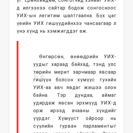
үг. Ерөнхийдөө, сонгогчид хэнийг УИХ-
д илгээхээ сайтар бодож сонгосноос
УИХ-ын легитим шалтгаална. Бүх цаг
үеийн УИХ гишүүдийнхээ чансаагаар л
үнэ хүнд нь хэмжигддэг аж.
Өнгөрсөн, өнөөдрийн УИХ-
уудыг хараад байхад, тэнд улс
төрийн мерит зарчмаар явсаар
гишүүн болсон хүмүүс тухайн
УИХ-аа авч явдаг жишээ олон
байна. Тэр дундаа, аймаг
удирдаж явсан эрхмүүд УИХ-д
орж ирээд ачааны хүндийг
үүрдэг. Хүмүүст ойроор нь
сүүлийн гурван парламентыг