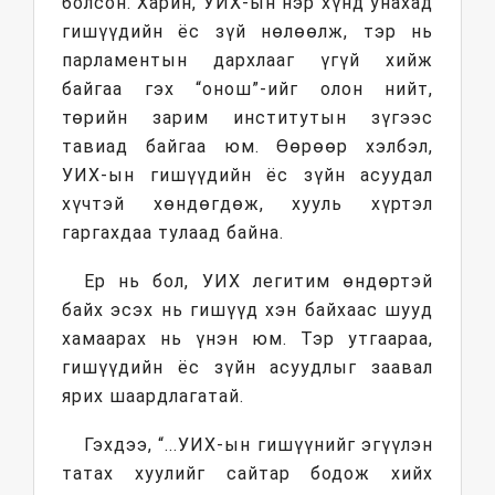
болсон. Харин, УИХ-ын нэр хүнд унахад
гишүүдийн ёс зүй нөлөөлж, тэр нь
парламентын дархлааг үгүй хийж
байгаа гэх “онош”-ийг олон нийт,
төрийн зарим институтын зүгээс
тавиад байгаа юм. Өөрөөр хэлбэл,
УИХ-ын гишүүдийн ёс зүйн асуудал
хүчтэй хөндөгдөж, хууль хүртэл
гаргахдаа тулаад байна.
Ер нь бол, УИХ легитим өндөртэй
байх эсэх нь гишүүд хэн байхаас шууд
хамаарах нь үнэн юм. Тэр утгаараа,
гишүүдийн ёс зүйн асуудлыг заавал
ярих шаардлагатай.
Гэхдээ, “...УИХ-ын гишүүнийг эгүүлэн
татах хуулийг сайтар бодож хийх