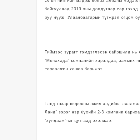
Олон нийтийн мэдэж болох албаны мэдээлэ
байгуулаад 2019 оны долдугаар сар гэхэд
руу нүүж, Улаанбаатарын түгжрэл огцом бу
Тиймээс зурагт тэмдэглэсэн байршилд нь я
“Мөнххада” компанийн харалдаа, замынх н
сараалжин хашаа барьжээ.
Тэнд газар шорооны ажил хэдийнэ эхэлжээ
Ланд” зэрэг нэр бүхийн 2-3 компани барих
“хундаам”-ыг цутгаад эхэлжээ.