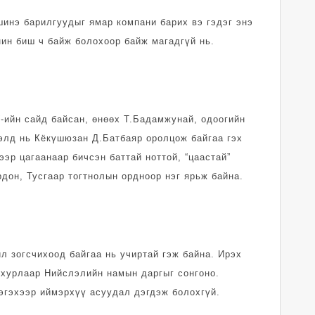
шинэ барилгуудыг ямар компани барих вэ гэдэг энэ
ин биш ч байж болохоор байж магадгүй нь.
ийн сайд байсан, өнөөх Т.Бадамжунай, одоогийн
гэлд нь Кёкүшюзан Д.Батбаяр оролцож байгаа гэх
эр цагаанаар бичсэн баттай ноттой, “цаастай”
дон, Тусгаар тогтнолын ордноор нэг ярьж байна.
л зогсчихоод байгаа нь учиртай гэж байна. Ирэх
 хурлаар Нийслэлийн намын даргыг сонгоно.
эгэхээр иймэрхүү асуудал дэгдэж болохгүй.