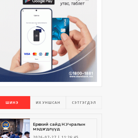
ШИНЭ
ИХ УНШСАН
СЭТГЭГДЭЛ
Ерөнхий сайд Н.Учралын
мэдэгдлүүд
2026-07-27 | 11:26:45