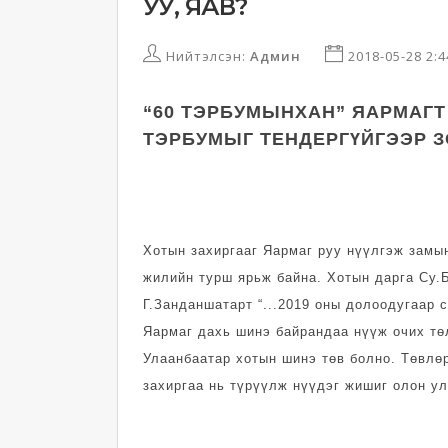
УУ, ЯАВ?
Нийтэлсэн:
Админ
2018-05-28 2:
“60 ТЭРБУМЫНХАН” ЯАРМАГТ
ТЭРБУМЫГ ТЕНДЕРГҮЙГЭЭР З
Хотын захиргааг Яармаг руу нүүлгэж замын
жилийн турш ярьж байна. Хотын дарга Су.
Г.Занданшатарт “...2019 оны долоодугаар 
Яармаг дахь шинэ байрандаа нүүж очих тө
Улаанбаатар хотын шинэ төв болно. Төвлө
захиргаа нь түрүүлж нүүдэг жишиг олон ул