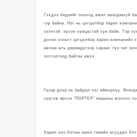
Гэхдээ биднийг очиход ажил явагдаагүй б
гэр байна. Нэг нь цогцолбор барих компан
эзэнтэй, эрээн хувцастай хүн байв. Тэр х
долоо хоногт цогцолбор барих компанийн х
ажлаа аль дөрөвдүгээр сараас тун чиг эрч
зогсоогоод байгаа ажээ.
Газар дээр нь байдал нэг иймэрхүү. Өчигдө
хүргэж ирсэн “ПОРТЕР” машины жолооч хоё
Харин энэ Хотын шинэ төвийн асуудал Хот