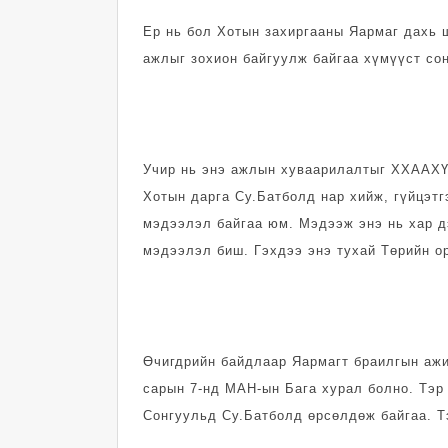
Ер нь бол Хотын захиргааны Яармаг дахь 
ажлыг зохион байгуулж байгаа хүмүүст сон
Учир нь энэ ажлын хуваарилалтыг ХХААХҮ-
Хотын дарга Су.Батболд нар хийж, гүйцэт
мэдээлэл байгаа юм. Мэдээж энэ нь хар дэ
мэдээлэл биш. Гэхдээ энэ тухай Төрийн ор
Өчигдрийн байдлаар Яармагт браилгын ажи
сарын 7-нд МАН-ын Бага хурал болно. Тэр
Сонгуульд Су.Батболд өрсөлдөж байгаа. Т