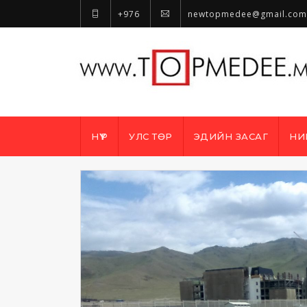
+976
newtopmedee@gmail.com
НҮҮР
УЛС ТӨР
ЭДИЙН ЗАСАГ
НИ