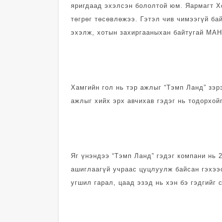
яригдаад эхэлсэн бололтой юм. Яармагт 
төгрөг төсөвлөжээ. Гэтэл чив чимээгүй ба
эхэлж, хотын захиргааныхан байтугай МАН-
Хамгийн гол нь тэр ажлыг “Тэмп Ланд” зэр
ажлыг хийх эрх авчихав гэдэг нь тодорхой
Яг үнэндээ “Тэмп Ланд” гэдэг компани нь
ашиглаагүй учраас цуцлуулж байсан гэхээс
угшил гарал, цаад эзэд нь хэн бэ гэдгийг 