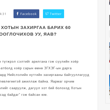
44:31
Facebook
Twitter
 ХОТЫН ЗАХИРГАА БАРИХ 60
ООГЛОЧИХОВ УУ, ЯАВ?
 түгжрэл сэлтийг арилгана гэж сүүлийн хоёр
Батболд хоёр сарын өмнө ЗГХЭГ-ын дарга
сард Нийслэлийн нутгийн захиргааны байгууллагууд
лөвлөгөөтэй ажиллаж байна. Яармаг орчим
рлийг сааруулж, дагуул хот бий болоход Хотын
сад байдаг” гэж байсан юм.