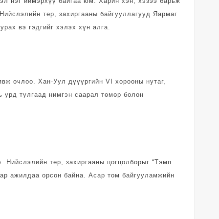
л нэг иймэрхүү байгаа юм. Харин хэн, хэзээ барьж
 Нийслэлийн төр, захиргааны байгууллагууд Яармаг
урах вэ гэдгийг хэлэх хүн алга.
вж очлоо. Хан-Уул дүүүргийн VI хорооны нутаг,
ь урд тулгаад нимгэн саарал төмөр болон
. Нийслэлийн төр, захиргааны цогцолборыг “Тэмп
аар ажилдаа орсон байна. Асар том байгууламжийн