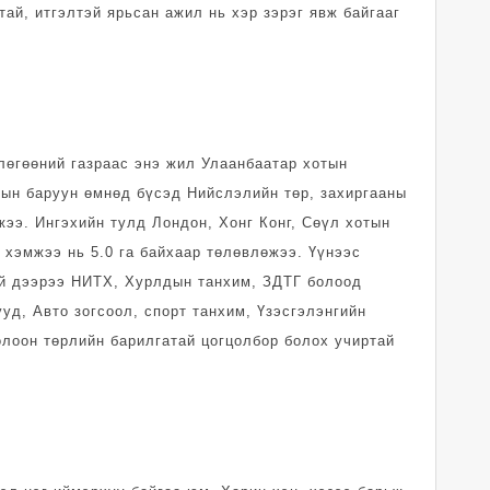
тай, итгэлтэй ярьсан ажил нь хэр зэрэг явж байгааг
лөгөөний газраас энэ жил Улаанбаатар хотын
ын баруун өмнөд бүсэд Нийслэлийн төр, захиргааны
ээ. Ингэхийн тулд Лондон, Хонг Конг, Сөүл хотын
 хэмжээ нь 5.0 га байхаар төлөвлөжээ. Үүнээс
бай дээрээ НИТХ, Хурлдын танхим, ЗДТГ болоод
уд, Авто зогсоол, спорт танхим, Үзэсгэлэнгийн
олоон төрлийн барилгатай цогцолбор болох учиртай