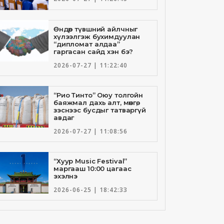
Өндөр түвшний айлчныг
хүлээлгэж бухимдуулан
“дипломат алдаа”
гаргасан сайд хэн бэ?
2026-07-27 | 11:22:40
“Рио Тинто” Оюу толгойн
баяжмал дахь алт, мөнгө,
зэснээс бусдыг татваргүй
авдаг
2026-07-27 | 11:08:56
“Хуур Music Festival”
маргааш 10:00 цагаас
эхэлнэ
2026-06-25 | 18:42:33
Төрийн банкны И-Билл