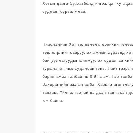
Хотын дарга Су.Батболд ингэж цаг хугацаа
судлан, сурвалжлав.
Нийслэлийн Хот төлөвлөлт, ерөнхий төлөв
төвлөлрлийг сааруулах ажлын хүрээнд хот
байгууллагуудыг шилжүүлэх судалгаа хийж
туршлагыг явж судалсан гэнэ. Нийт газрын
барилгажих талбай нь 0.9 га аж. Тэр тал
Захирагчийн ажлын алба, Харьяа агентлагу
танхим, Үйлчилгээний нэгдсэн тав гэсэн д
юм байна.