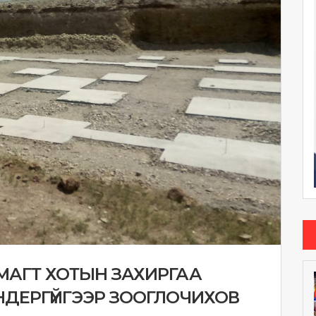
МАГТ ХОТЫН ЗАХИРГАА
НДЕРГҮЙГЭЭР ЗООГЛОЧИХОВ