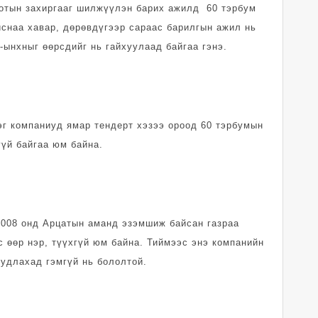
Хотын захиргааг шилжүүлэн барих ажилд 60 тэрбум
йснаа хавар, дөрөвдүгээр сараас барилгын ажил нь
ынхныг өөрсдийг нь гайхуулаад байгаа гэнэ.
эг компаниуд ямар тендерт хэзээ ороод 60 тэрбумын
гүй байгаа юм байна.
 2008 онд Арцатын аманд эзэмшиж байсан газраа
 өөр нэр, түүхгүй юм байна. Тиймээс энэ компанийн
судлахад гэмгүй нь бололтой.