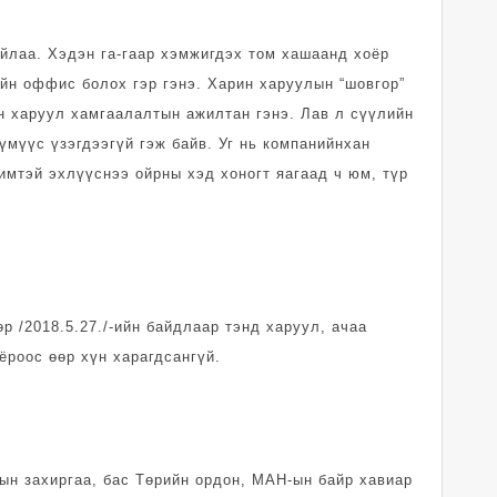
айлаа. Хэдэн га-гаар хэмжигдэх том хашаанд хоёр
ийн оффис болох гэр гэнэ. Харин харуулын “шовгор”
үн харуул хамгаалалтын ажилтан гэнэ. Лав л сүүлийн
үмүүс үзэгдээгүй гэж байв. Уг нь компанийнхан
имтэй эхлүүснээ ойрны хэд хоногт яагаад ч юм, түр
р /2018.5.27./-ийн байдлаар тэнд харуул, ачаа
роос өөр хүн харагдсангүй.
ын захиргаа, бас Төрийн ордон, МАН-ын байр хавиар