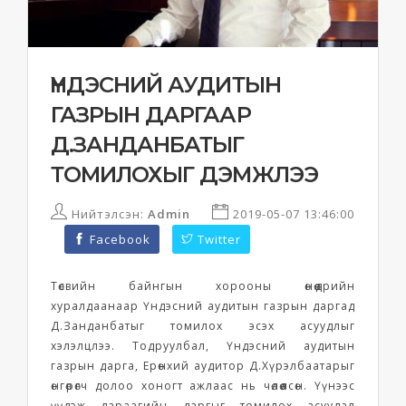
ҮНДЭСНИЙ АУДИТЫН
ГАЗРЫН ДАРГААР
Д.ЗАНДАНБАТЫГ
ТОМИЛОХЫГ ДЭМЖЛЭЭ
Нийтэлсэн:
Admin
2019-05-07 13:46:00
Facebook
Twitter
Төсвийн байнгын хорооны өнөөдрийн
хуралдаанаар Үндэсний аудитын газрын даргад
Д.Занданбатыг томилох эсэх асуудлыг
хэлэлцлээ. Тодруулбал, Үндэсний аудитын
газрын дарга, Ерөнхий аудитор Д.Хүрэлбаатарыг
өнгөрөгч долоо хоногт ажлаас нь чөлөөлсөн. Үүнээс
үүдэж дараагийн даргыг томилох асуудал