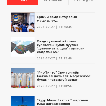
ШИНЭ
ИХ УНШСАН
СЭТГЭГДЭЛ
Ерөнхий сайд Н.Учралын
мэдэгдлүүд
2026-07-27 | 11:26:45
Өндөр түвшний айлчныг
хүлээлгэж бухимдуулан
“дипломат алдаа” гаргасан
сайд хэн бэ?
2026-07-27 | 11:22:40
“Рио Тинто” Оюу толгойн
баяжмал дахь алт, мөнгө, зэснээс
бусдыг татваргүй авдаг
2026-07-27 | 11:08:56
“Хуур Music Festival” маргааш
10:00 цагаас эхэлнэ