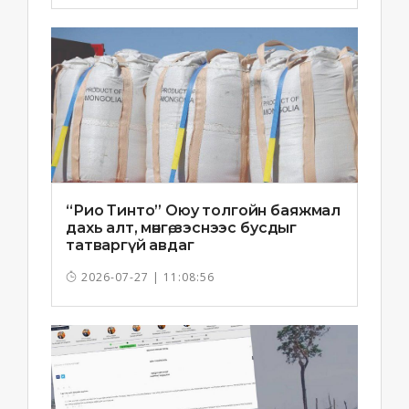
“Рио Тинто” Оюу толгойн баяжмал
дахь алт, мөнгө, зэснээс бусдыг
татваргүй авдаг
2026-07-27 | 11:08:56