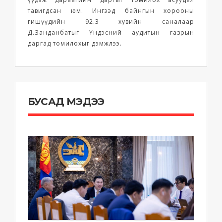
тавигдсан юм. Ингээд байнгын хорооны
гишүүдийн 92.3 хувийн саналаар
Д.Занданбатыг Үндэсний аудитын газрын
даргад томилохыг дэмжлээ.
БУСАД МЭДЭЭ