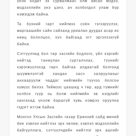
үнэн бодит эх сурвалжаас олж авсан мэдээ,
мэдээллийн үнэ цэнэ, ач холбогдол улам бүр
нэмэгдэж байна.
Та бүхний гарт нийгмээ соён гэгээрүүлэх,
маргаашийн сайн сайханд уриалан дуудах асар их
нөөц бололцоо, хүч байгаад огт эргэлзэхгүй
байна.
Сэтгүүлчид бол төр засгийн бодлого, үйл хэргийг
нийтэд таниулан сурталчлах, түүнийг
хэрэгжүүлэхэд гарч байгаа алдаатай болгонд
шүүмжлэлтэй хандан засч залруулахыг
анхааруулж чаддаг нийгмийн түүчээ болсон
хүмүүс билээ. Тиймээс цаашид ч төр, ард түмнийг
холбох гүүр нь болж нийгмийн эв нэгдлийг
хангахад үнэлж баршгүй хувь нэмрээ оруулна
гэдэгт итгэж байна.
Монгол Улсын Засгийн газар Ерөнхий сайд миний
бие хэвлэн нийтлэх эрх чөлөө, хэвлэл мэдээллийн
байгууллага, сэтгүүлчдийн нийтлэг эрх ашгийг