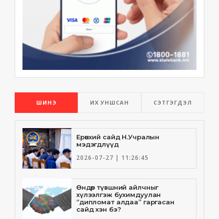
ШИНЭ
ИХ УНШСАН
СЭТГЭГДЭЛ
Ерөнхий сайд Н.Учралын
мэдэгдлүүд
2026-07-27 | 11:26:45
Өндөр түвшний айлчныг
хүлээлгэж бухимдуулан
“дипломат алдаа” гаргасан
сайд хэн бэ?