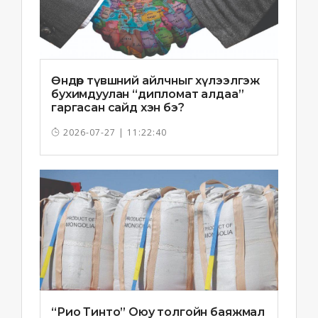
Өндөр түвшний айлчныг хүлээлгэж
бухимдуулан “дипломат алдаа”
гаргасан сайд хэн бэ?
2026-07-27 | 11:22:40
“Рио Тинто” Оюу толгойн баяжмал