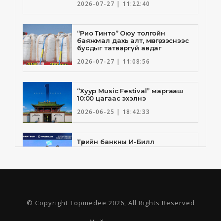
2026-07-27 | 11:22:40
“Рио Тинто” Оюу толгойн
баяжмал дахь алт, мөнгө, зэснээс
бусдыг татваргүй авдаг
2026-07-27 | 11:08:56
“Хуур Music Festival” маргааш
10:00 цагаас эхэлнэ
2026-06-25 | 18:42:33
Төрийн банкны И-Билл
үйлчилгээнд Голомт банк
нэгдлээ
2026-06-25 | 9:33:55
Төрийн банк, Санхүү Эдийн
© Copyright Topmedee 2026, All Rights Reserved
Засгийн Их Сургууль хамтын
ажиллагааны санамж бичгээ