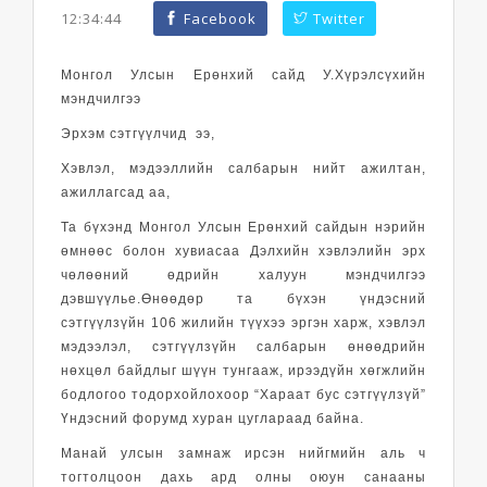
12:34:44
Facebook
Twitter
Монгол Улсын Ерөнхий сайд У.Хүрэлсүхийн
мэндчилгээ
Эрхэм сэтгүүлчид ээ,
Хэвлэл, мэдээллийн салбарын нийт ажилтан,
ажиллагсад аа,
Та бүхэнд Монгол Улсын Ерөнхий сайдын нэрийн
өмнөөс болон хувиасаа Дэлхийн хэвлэлийн эрх
чөлөөний өдрийн халуун мэндчилгээ
дэвшүүлье.Өнөөдөр та бүхэн үндэсний
сэтгүүлзүйн 106 жилийн түүхээ эргэн харж, хэвлэл
мэдээлэл, сэтгүүлзүйн салбарын өнөөдрийн
нөхцөл байдлыг шүүн тунгааж, ирээдүйн хөгжлийн
бодлогоо тодорхойлохоор “Хараат бус сэтгүүлзүй”
Үндэсний форумд хуран цуглараад байна.
Манай улсын замнаж ирсэн нийгмийн аль ч
тогтолцоон дахь ард олны оюун санааны