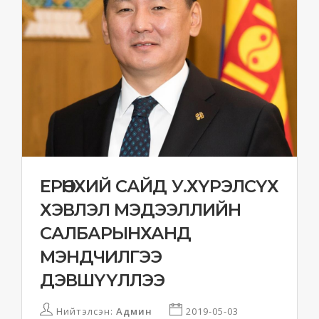
ЕРӨНХИЙ САЙД У.ХҮРЭЛСҮХ
ХЭВЛЭЛ МЭДЭЭЛЛИЙН
САЛБАРЫНХАНД
МЭНДЧИЛГЭЭ
ДЭВШҮҮЛЛЭЭ
Нийтэлсэн:
Админ
2019-05-03