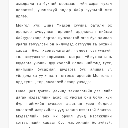
амьдралд та бүхний мэргэжил, үйл хэрэг чухал
нөлөөтэй, үнэмлэхүй өндөр байр суурьтай явж
ирлээ.
Монгол Улс шинэ Үндсэн хуулиа баталж эх
орондоо хүмүүнлэг, иргэний ардчилсан нийгэм
байгуулахаар бартаа нугачаатай эгэл бус замаар
урагш тэмүүлсэн он жилүүдэд сэтгүүлч та бүхний
хараат бус, хариуцлагатай, чөлөөт сэтгүүлзүйг
төлөвшүүлэх чин эрмэлзэл, мятрашгүй зүтгэл тань
шударга үнэний дуу хоолой болон нийгэмд түгж,
нийгмийн бусармаг, шударга бус аливаа үг,
үйлдэлд хатуу хяналт тогтоож ирснийг Монголын
ард түмэн, төр, засаг зүй ёсоор үнэлдэг.
Өнөө цагт дэлхий дахинд технологийн дэвшлийг
даган мэдээллийн асар их урсгал бий болж, хүн
бүр нийгмийн сүлжээг ашиглан үзэл бодлоо
чөлөөтэй илэрхийлэх үүд хаалга нээлттэй болжээ.
Мэдээллийн энэ их орчил дунд мэргэжлийн
сэтгүүлчдийн хараат бус, мэргэжлийн ёс зүйтэй,