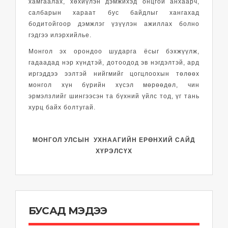
хамгаалах, хөхиүлэн дэмжихэд онцгой анхаарч,
салбарын хараат бус байдлыг хангахад
бодитойгоор дэмжлэг үзүүлэн ажиллах болно
гэдгээ илэрхийлье.
Монгол эх орондоо шударга ёсыг бэхжүүлж,
гадаадад нэр хүндтэй, дотоодод эв нэгдэлтэй, ард
иргэддээ ээлтэй нийгмийг цогцлоохын төлөөх
монгол хүн бүрийн хүсэл мөрөөдөл, чин
эрмэлзлийг шингээсэн та бүхний үйлс тод, үг тань
хурц байх болтугай.
МОНГОЛ УЛСЫН УХНААГИЙН ЕРӨНХИЙ САЙД
ХҮРЭЛСҮХ
БУСАД МЭДЭЭ