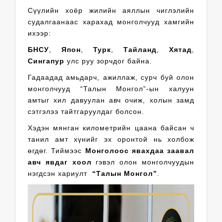
Сүүлийн хоёр жилийн аяллын чиглэлийн
судалгаанаас харахад монголчууд хамгийн
ихээр:
БНСУ
,
Япон
,
Турк
,
Тайланд
,
Хятад
,
Сингапур
улс руу зорчдог байна.
Гадаадад амьдарч, ажиллаж, сурч буй олон
монголчууд “Талын Монгол”-ын халуун
амтыг хил давуулан авч очиж, холын замд
сэтгэлээ тайтгаруулдаг болсон.
Хэдэн мянган километрийн цаана байсан ч
танил амт хүнийг эх оронтой нь холбож
өгдөг. Тиймээс
Монголоос явахдаа заавал
авч явдаг хоол
гэвэл олон монголчуудын
нэгдсэн хариулт
“Талын Монгол”
.