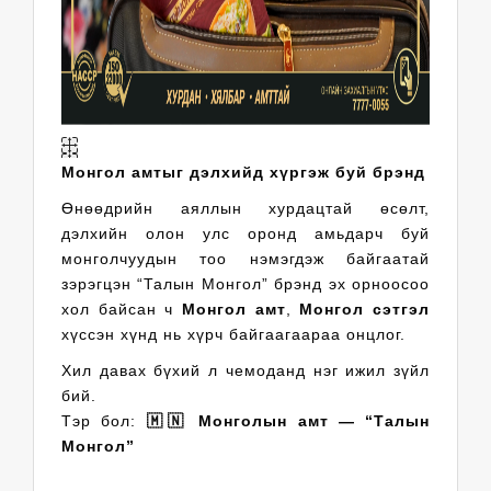
Монгол амтыг дэлхийд хүргэж буй брэнд
Өнөөдрийн аяллын хурдацтай өсөлт,
дэлхийн олон улс оронд амьдарч буй
монголчуудын тоо нэмэгдэж байгаатай
зэрэгцэн “Талын Монгол” брэнд эх орноосоо
хол байсан ч
Монгол амт
,
Монгол сэтгэл
хүссэн хүнд нь хүрч байгаагаараа онцлог.
Хил давах бүхий л чемоданд нэг ижил зүйл
бий.
Тэр бол:
🇲🇳 Монголын амт — “Талын
Монгол”