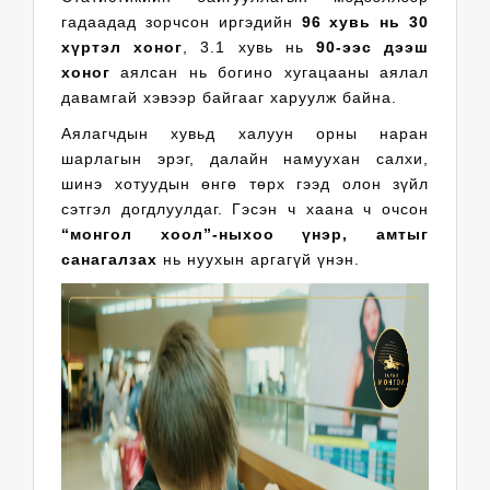
гадаадад зорчсон иргэдийн
96 хувь нь 30
хүртэл хоног
, 3.1 хувь нь
90-ээс дээш
хоног
аялсан нь богино хугацааны аялал
давамгай хэвээр байгааг харуулж байна.
Аялагчдын хувьд халуун орны наран
шарлагын эрэг, далайн намуухан салхи,
шинэ хотуудын өнгө төрх гээд олон зүйл
сэтгэл догдлуулдаг. Гэсэн ч хаана ч очсон
“монгол хоол”-ныхоо үнэр, амтыг
санагалзах
нь нуухын аргагүй үнэн.