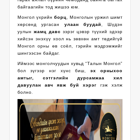
байгаагийн тод жишээ юм.
Монгол үхрийн
борц
, Монголын үржил шимт
хөрсөнд ургасан
улаан буудай
, Шүдэн
уулын
жамц давс
зэрэг цэвэр түүхий эдээр
хийсэн энэхүү хоол нь зөвхөн амт төдийгүй
Монгол орны өв соёл, гэрийн мэдрэмжийг
шингээсэн байдаг.
Иймээс монголчуудын хувьд “Талын Монгол”
бол зүгээр нэг хүнс биш,
эх орныхоо
амтыг, сэтгэлийн дурсамжаа хил
давуулан авч явж буй хэрэг
гэж хэлж
болно.