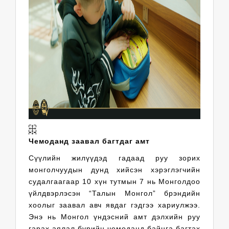
Чемоданд заавал багтдаг амт
Сүүлийн жилүүдэд гадаад руу зорих
монголчуудын дунд хийсэн хэрэглэгчийн
судалгаагаар 10 хүн тутмын 7 нь Монголдоо
үйлдвэрлэсэн “Талын Монгол” брэндийн
хоолыг заавал авч явдаг гэдгээ хариулжээ.
Энэ нь Монгол үндэсний амт дэлхийн руу
гарах аялал бүрийн чемоданд байнга багтах