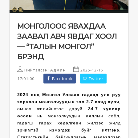
МОНГОЛООС ЯВАХДАА
ЗААВАЛ АВЧ ЯВДАГ ХООЛ
— “ТАЛЫН МОНГОЛ”
БРЭНД
Нийтэлсэн:
Админ
2025-12-15
17:01:00
Facebook
Twitter
2024 онд Монгол Улсаас гадаад улс руу
зорчсон монголчуудын тоо 2.7 саяд хүрч
,
өмнөх жилийнхээс даруй
34.7 хувиар
өссөн
нь монголчуудын аяллын соёл,
гадагш гарах хөдөлгөөн жилээс жилд
эрчимтэй нэмэгдэж буйг илтгэнэ.
Статистикийн байгууллагын мэдээллээр