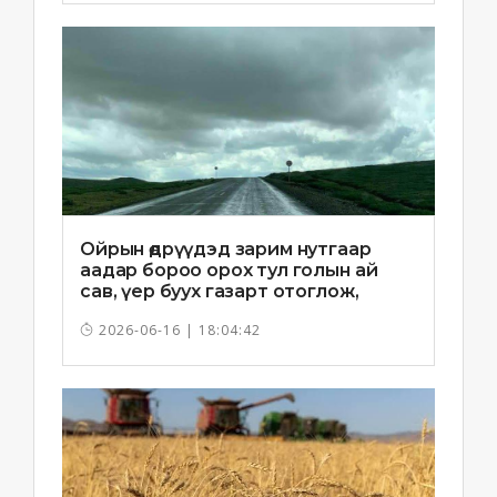
Ойрын өдрүүдэд зарим нутгаар
аадар бороо орох тул голын ай
сав, үер буух газарт отоглож,
хоноглохгүй байхыг зөвлөв
2026-06-16 | 18:04:42