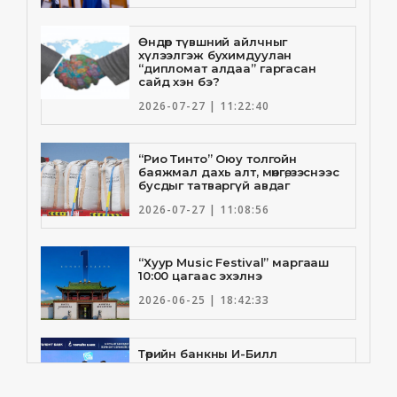
Өндөр түвшний айлчныг
хүлээлгэж бухимдуулан
“дипломат алдаа” гаргасан
сайд хэн бэ?
2026-07-27 | 11:22:40
“Рио Тинто” Оюу толгойн
баяжмал дахь алт, мөнгө, зэснээс
бусдыг татваргүй авдаг
2026-07-27 | 11:08:56
“Хуур Music Festival” маргааш
10:00 цагаас эхэлнэ
2026-06-25 | 18:42:33
Төрийн банкны И-Билл
үйлчилгээнд Голомт банк
нэгдлээ