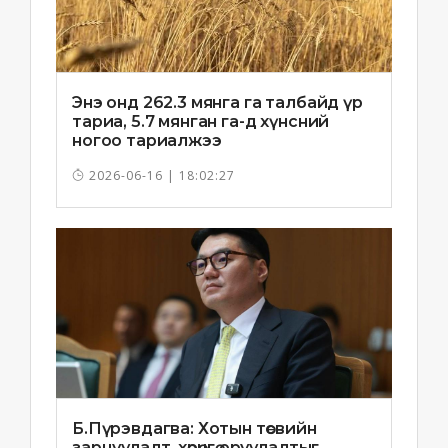
Энэ онд 262.3 мянга га талбайд үр
тариа, 5.7 мянган га-д хүнсний
ногоо тариалжээ
2026-06-16 | 18:02:27
Б.Пүрэвдагва: Хотын төсвийн
зарцуулалт, хөрөнгө оруулалтыг