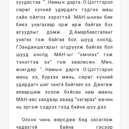
хуудастаа “…Намын дарга О.Цогтгэрэл
сөрөг хүчний удирдагч гэдгээ маш
сайн ойлгох хэрэгтэй. МАН-ынхан бие
биеэ унагахаар орж ирж байгаа бүх
асуудлыг дэмж. Д.Амарбаясгаланг
унагах гэж байгаа бол шууд кнопд,
Г.Занданшатарыг огцруулж байгаа бол
шууд кнопд. МАН-ыг “эмчлэх” гэж
тэнэгтэв ээ” гэж зөвлөсөн. Мөн,
өчигдөр “…Намын дарга О.Цогтгэрэл
минь ээ, бурхан минь, сөрөг хүчний
удирдагч шиг чанга байгаач ээ. Дөнгөж
илааршиж эхэлж бхйсан нам маань
МАН-аас халдвар аваад "хагарах" өвчин
нь эргэж сэдрэх гээд байна шүү дээ.
Олонх чинь өөрсдөө бид засаглаж
чадахгүй байна гэсээр