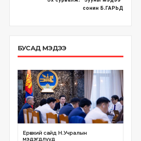
сонин
Б.ГАРЬД
БУСАД МЭДЭЭ
Ерөнхий сайд Н.Учралын
мэдэгдлүүд