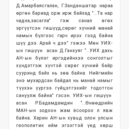
Д.Амарбаясгалан, Г.Занданшатар нараа
өргөн бариад орж ирж байхад "…Та нар
чадна,засагла" гэж санал өгөх
эргүүтсэн гишүүд,сөрөг хүчний манай
намын бүлгээс гарч ирэх гээд байна
шүү дээ. Арай ч дээ” гэжээ. Мөн УИХ-
ын гишүүн асан Д.Ганхуяг “…УИХ дахь
АН-ын бүлэг иргэдийнхээ сонголтыг
хүндэтгэж хүчтэй сөрөг хүчний байр
сууринд байх нь зөв байна. Нийгмийн
энэ мухардсан байдал нь манай намыг
түүхэн үүргээ гүйцэтгэхийг тодотгон
сануулж байна” гэсэн. УИХ-ын гишүүн
асан Р.Бадамдамдин “…Өнөөдрийн
МАН-ын зодоон жам ёсоороо л явж
байна. Харин АН-ын хувьд олон улсын
геополитик ийм эгзэгтэй үед хөрш