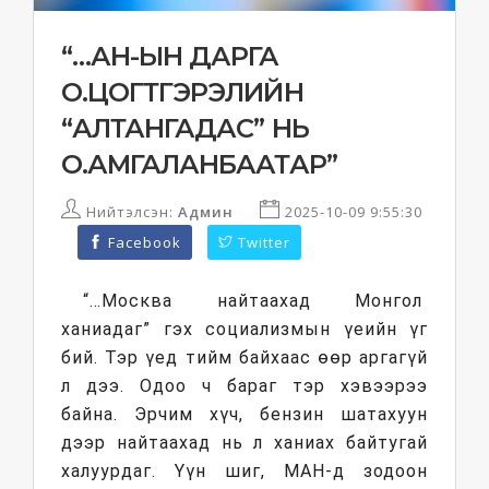
“…АН-ЫН ДАРГА
О.ЦОГТГЭРЭЛИЙН
“АЛТАНГАДАС” НЬ
О.АМГАЛАНБААТАР”
Нийтэлсэн:
Админ
2025-10-09 9:55:30
Facebook
Twitter
“…Москва найтаахад Монгол
ханиадаг” гэх социализмын үеийн үг
бий. Тэр үед тийм байхаас өөр аргагүй
л дээ. Одоо ч бараг тэр хэвээрээ
байна. Эрчим хүч, бензин шатахуун
дээр найтаахад нь л ханиах байтугай
халуурдаг. Үүн шиг, МАН-д зодоон