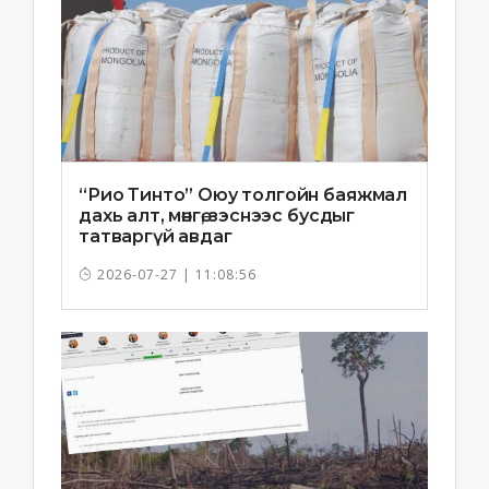
“Рио Тинто” Оюу толгойн баяжмал
дахь алт, мөнгө, зэснээс бусдыг
татваргүй авдаг
2026-07-27 | 11:08:56