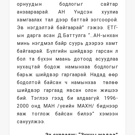
орнуудын бодлогыг сайтар
анзаараарай. АН Үндсэн хуулиа
хамгаалах тал дээр баттай зогсоорой.
Эв нэгдэлтэй байгаарай” гэжээ. ЕТГ-
ын дарга асан Д.Баттулга “…АН-ынхан
минь нэгдмэл байр суурь дээрээ хамт
байгаарай. Бүлгийн шийдвэр гарсан л
бол та бүхэн маань дотоод асуудлаа
нухацтай бодож намынхаа бодлогыг
барьж шийдвэр гаргаарай. Надад өөр
бодолтой байсан ч намынхаа төлөө
шийдвэр гаргаад явсан олон жишээ
бий. Тэглээ гээд би алдаагүй. 1996-
2000 онд МАН /үеийн МАХН/ биднээр
яаж тоглож байсан билээ” хэмээн
сануулжээ.
Эх сурвалж: “Зууны мэдээ”