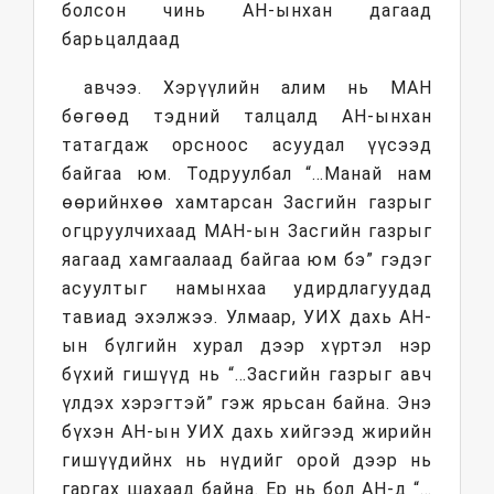
болсон чинь АН-ынхан дагаад
барьцалдаад
авчээ. Хэрүүлийн алим нь МАН
бөгөөд тэдний талцалд АН-ынхан
татагдаж орсноос асуудал үүсээд
байгаа юм. Тодруулбал “…Манай нам
өөрийнхөө хамтарсан Засгийн газрыг
огцруулчихаад МАН-ын Засгийн газрыг
яагаад хамгаалаад байгаа юм бэ” гэдэг
асуултыг намынхаа удирдлагуудад
тавиад эхэлжээ. Улмаар, УИХ дахь АН-
ын бүлгийн хурал дээр хүртэл нэр
бүхий гишүүд нь “…Засгийн газрыг авч
үлдэх хэрэгтэй” гэж ярьсан байна. Энэ
бүхэн АН-ын УИХ дахь хийгээд жирийн
гишүүдийнх нь нүдийг орой дээр нь
гаргах шахаад байна. Ер нь бол АН-д “…