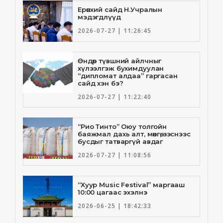
Ерөнхий сайд Н.Учралын
мэдэгдлүүд
2026-07-27 | 11:26:45
Өндөр түвшний айлчныг
хүлээлгэж бухимдуулан
“дипломат алдаа” гаргасан
сайд хэн бэ?
2026-07-27 | 11:22:40
“Рио Тинто” Оюу толгойн
баяжмал дахь алт, мөнгө, зэснээс
бусдыг татваргүй авдаг
2026-07-27 | 11:08:56
“Хуур Music Festival” маргааш
10:00 цагаас эхэлнэ
2026-06-25 | 18:42:33