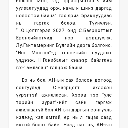
боллоо. Мөн, “Од” фракцынхан ч ийм
уулзалтуудад орж, намын шинэ даргад
нөлөөтэй байна” гэх яриа фракцуудаас
нь гаргах болов. Түүнчлэн,
“...О.Цогтгэрэл 2027 онд С.Баярцогтыг
Ерөнхийлөгчид нэр дэвшүүлж,
Лу.Гантөмөрийг Бүлгийн дарга болгоно.
“Нэг Монгол”-д генсекийн суудлыг
үлдээж, Н.Ганибалыг хэвээр байлгана
гэж амласан” гэлцэж байна.
Ер нь бол, АН-ын сая болсон дотоод
сонгуульд С.Баярцогт ихээхэн
үүрэгтэй ажилласан. Хэрэв тэр “улс
төрийн зураг”-ийг сайн гаргаж
ажиллаагүй бол АН-ын даргын сонгууль
нэлээд хэл амтай, ер нь л гацаа саад
ихтэй болох байв. Наад зах нь, АН-ын