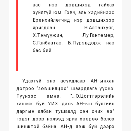
аас нэр дэвшихэд гайхах
зүйлгүй юм. Гэвч, аль хэдийнээс
Ерөнхийлөгчид нэр дэвшихээр
яригдсан Н.Алтанхуяг,
Х.Тэмүүжин, Лу.Гантөмөр,
С.Ганбаатар, Б.Пүрэвдорж нар
бас бий.
Удахгүй энэ асуудлаар АН-ынхан
дотроо “зөвшилцөх” шаардлага үүснэ.
Түүнээс өмнө, “...О.Цогтгэрэлийн
хашиж буй УИХ дахь АН-ын бүлгийн
даргын албан тушаалд хэн очих вэ”
гэдэг дээр нэлээд яриа хөөрөө болох
шинжтэй байна. АН-д явж буй дээрх