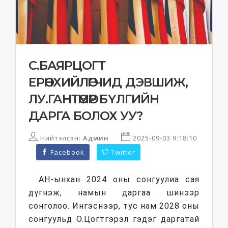
С.БАЯРЦОГТ
ЕРӨНХИЙЛӨГЧИД ДЭВШИЖ,
ЛУ.ГАНТӨМӨР БҮЛГИЙН
ДАРГА БОЛОХ УУ?
Нийтэлсэн:
Админ
2025-09-03 9:18:10
Facebook
Twitter
АН-ынхан 2024 оны сонгуулиа сая
дүгнэж, намын даргаа шинээр
сонголоо. Ингэснээр, тус нам 2028 оны
сонгуульд О.Цогтгэрэл гэдэг даргатай