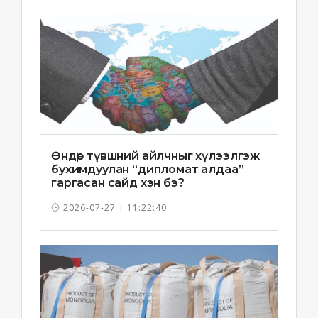
Өндөр түвшний айлчныг хүлээлгэж
бухимдуулан “дипломат алдаа”
гаргасан сайд хэн бэ?
2026-07-27 | 11:22:40