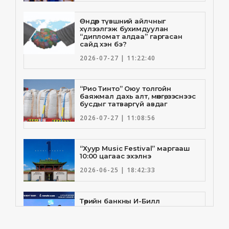
Өндөр түвшний айлчныг
хүлээлгэж бухимдуулан
“дипломат алдаа” гаргасан
сайд хэн бэ?
2026-07-27 | 11:22:40
“Рио Тинто” Оюу толгойн
баяжмал дахь алт, мөнгө, зэснээс
бусдыг татваргүй авдаг
2026-07-27 | 11:08:56
“Хуур Music Festival” маргааш
10:00 цагаас эхэлнэ
2026-06-25 | 18:42:33
Төрийн банкны И-Билл
үйлчилгээнд Голомт банк
нэгдлээ