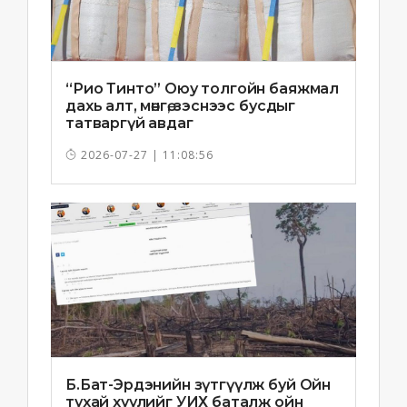
“Рио Тинто” Оюу толгойн баяжмал
дахь алт, мөнгө, зэснээс бусдыг
татваргүй авдаг
2026-07-27 | 11:08:56
Б.Бат-Эрдэнийн зүтгүүлж буй Ойн
тухай хуулийг УИХ баталж ойн