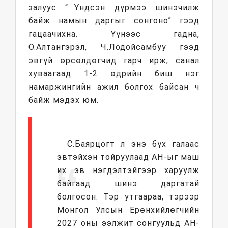
залуус “...Үндсэн дүрмээ шинэчилж
байж намын даргыг сонгоно” гээд
гацаачихна. Үүнээс гадна,
О.Алтангэрэл, Ч.Лодойсамбуу гээд
эвгүй өрсөлдөгчид гарч ирж, санал
хуваагаад 1-2 өдрийн биш нэг
намаржингийн ажил болгох байсан ч
байж мэдэх юм.
С.Баярцогт л энэ бүх галаас
эвтэйхэн тойруулаад АН-ыг маш
их эв нэгдэлтэйгээр харуулж
байгаад шинэ даргатай
болгосон. Тэр утгаараа, тэрээр
Монгол Улсын Ерөнхийлөгчийн
2027 оны ээлжит сонгуульд АН-