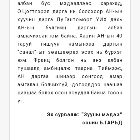
албан бус мэдээллээс харахад,
О.Цогтгэрэл дарга нь болохоор АН-ын
хуучин дарга Лу.Гантөмөрт УИХ дахь
АН-ын бүлгийн даргын албаа
амлачихсан юм байна. Харин АН-ын 40
гаруй гишүүн намынхаа даргын
“санал”-ыг зөвшөөрөх эсэх нь бүрхэг
юм. Фракц болгон нь энэ албан
тушаалд амбицалж таарна. Тиймээс,
АН даргаа шинээр сонгоод амар
амгалан болчихгүй, дотооддоо наашаа
цаашаа болох олон асуудал байна гэсэн
үг.
Эх сурвалж: “Зууны мэдээ”
сонин
Б.ГАРЬД