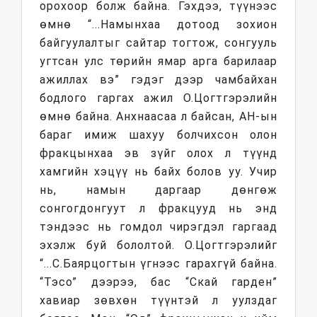
орохоор болж байна. Гэхдээ, түүнээс
өмнө “...Намынхаа дотоод зохион
байгуулалтыг сайтар тогтож, сонгууль
угтсан улс төрийн ямар арга барилаар
ажиллах вэ” гэдэг дээр чамбайхан
бодлого гаргах ажил О.Цогтгэрэлийн
өмнө байна. Анхнаасаа л байсан, АН-ын
бараг имиж шахуу болчихсон олон
фракцынхаа эв зүйг олох л түүнд
хамгийн хэцүү нь байх болов уу. Учир
нь, намын даргаар дөнгөж
сонгогдонгуут л фракцууд нь энд
тэндээс нь гомдол чирэгдэл гаргаад
эхэлж буй бололтой. О.Цогтгэрэлийг
“...С.Баярцогтын үгнээс гарахгүй байна.
“Тэсо” дээрээ, бас “Скай гарден”
хавиар зөвхөн түүнтэй л уулздаг