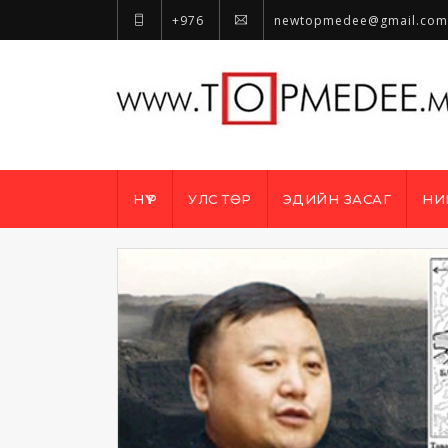
+976
newtopmedee@gmail.com
НҮҮР
УЛС ТӨР
ЭДИЙН ЗАСАГ
НИ