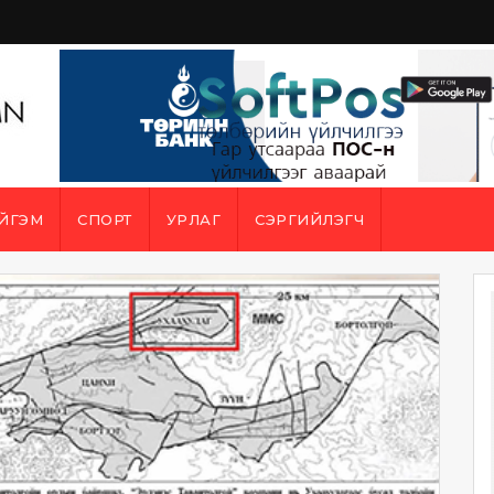
ЙГЭМ
СПОРТ
УРЛАГ
СЭРГИЙЛЭГЧ