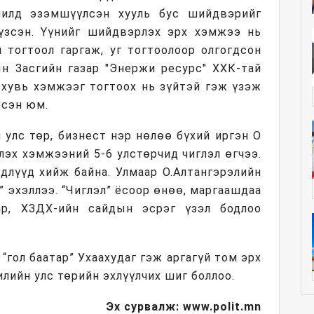
шилд эзэмшүүлсэн хууль бус шийдвэрийг
үзсэн. Үүнийг шийдвэрлэх эрх хэмжээ нь
 тогтоол гаргаж, уг тогтоолоор олгогдсон
н Засгийн газар "Энержи ресурс" ХХК-тай
 хувь хэмжээг тогтоох нь зүйтэй гэж үзэж
эсэн юм.
улс төр, бизнест нэр нөлөө бүхий иргэн О
лэх хэмжээний 5-6 улстөрчид чиглэл өгчээ.
длүүд хийж байна. Улмаар О.Алтангэрэлийн
” эхэллээ. “Чиглэл” ёсоор өнөө, маргаашдаа
ар, ХЗДХ-ийн сайдын эсрэг үзэл бодлоо
“гол баатар” Ухаахудаг гэж аргагүй том эрх
лийн улс төрийн эхлүүлчих шиг боллоо.
Эх сурвалж: www.polit.mn