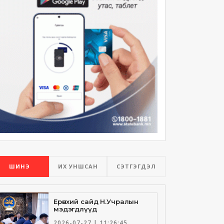
ШИНЭ
ИХ УНШСАН
СЭТГЭГДЭЛ
Ерөнхий сайд Н.Учралын
мэдэгдлүүд
2026-07-27 | 11:26:45