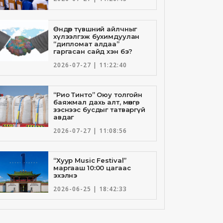
Өндөр түвшний айлчныг
хүлээлгэж бухимдуулан
“дипломат алдаа”
гаргасан сайд хэн бэ?
2026-07-27 | 11:22:40
“Рио Тинто” Оюу толгойн
баяжмал дахь алт, мөнгө,
зэснээс бусдыг татваргүй
авдаг
2026-07-27 | 11:08:56
“Хуур Music Festival”
маргааш 10:00 цагаас
эхэлнэ
2026-06-25 | 18:42:33
Төрийн банкны И-Билл