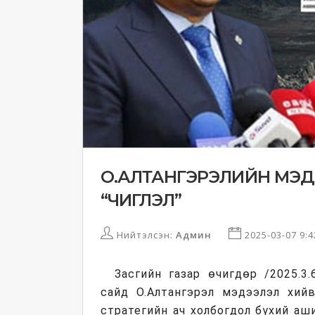
О.АЛТАНГЭРЭЛИЙН МЭД
“ЧИГЛЭЛ”
Нийтэлсэн:
Админ
2025-03-07 9:
Засгийн газар өчигдөр /2025.3
сайд О.Алтангэрэл мэдээлэл хийв
стратегийн ач холбогдол бүхий а