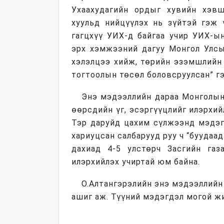
Ухаахудагийн ордыг хувийн хэв
хуульд нийцүүлэх нь зүйтэй гэж 
гагцхүү УИХ-д байгаа учир УИХ-ын
эрх хэмжээний дагуу Монгол Улсы
хэлэлцээ хийж, төрийн эзэмшлийн
тогтоолын төсөл боловсруулсан” г
Энэ мэдээллийн дараа Монголын 
өөрсдийн үг, эсэргүүцлийг илэрхий
Тэр даруйд цахим сүлжээнд мэдэг
хариуцсан салбарууд руу ч “буудаад
дахиад 4-5 улстөрч Засгийн газ
илэрхийлэх учиртай юм байна.
О.Алтангэрэлийн энэ мэдээллийн 
ашиг аж. Түүний мэдэгдэл могой жи