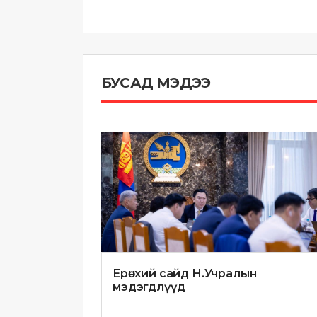
БУСАД МЭДЭЭ
Ерөнхий сайд Н.Учралын
мэдэгдлүүд