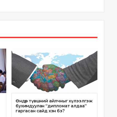
Өндөр түвшний айлчныг хүлээлгэж
бухимдуулан “дипломат алдаа”
гаргасан сайд хэн бэ?