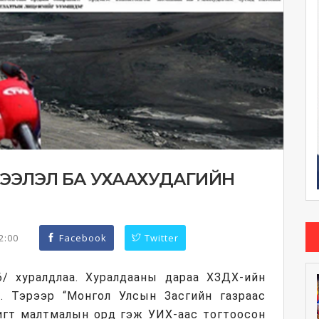
ЭЭЛЭЛ БА УХААХУДАГИЙН
42:00
Facebook
Twitter
.6/ хуралдлаа. Хуралдааны дараа ХЗДХ-ийн
. Тэрээр “Монгол Улсын Засгийн газраас
шигт малтмалын орд гэж УИХ-аас тогтоосон