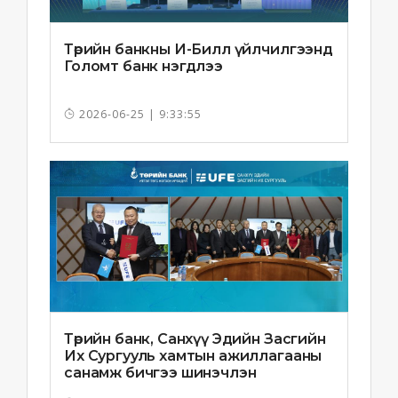
Төрийн банкны И-Билл үйлчилгээнд
Голомт банк нэгдлээ
2026-06-25 | 9:33:55
Төрийн банк, Санхүү Эдийн Засгийн
Их Сургууль хамтын ажиллагааны
санамж бичгээ шинэчлэн
байгууллаа