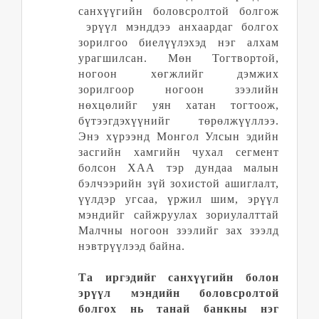
санхүүгийн боловсролтой болгож
эрүүл мэнддээ анхаардаг болгох
зорилгоо биелүүлэхэд нэг алхам
урагшилсан. Мөн Тогтвортой,
ногоон хөгжлийг дэмжих
зорилгоор ногоон зээлийн
нөхцөлийг уян хатан тогтоож,
бүтээгдэхүүнийг төрөлжүүллээ.
Энэ хүрээнд Монгол
У
лсын эдийн
засгийн хамгийн чухал сегмент
болсон ХАА тэр дундаа малын
бэлчээрийн зүй зохистой ашиглалт,
үүлдэр угсаа, үржил шим, эрүүл
мэндийг сайжруулах зориулалттай
Малчны ногоон зээлийг зах зээлд
нэвтрүүлээд байна.
Та иргэдийг санхүүгийн болон
эрүүл мэндийн боловсролтой
болгох нь танай банкны нэг