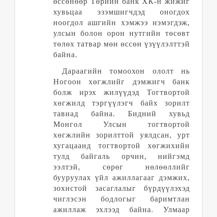
өссөнөөр Төрийн банк ХК-н жижиг
хувьцаа эзэмшигчдэд оногдох
ноогдол ашгийн хэмжээ нэмэгдэж,
улсын болон орон нутгийн төсөвт
төлөх татвар мөн өссөн үзүүлэлттэй
байна.
Дараагийн томоохон ололт нь
Ногоон хөгжлийг дэмжигч банк
болж ирэх жилүүдэд Тогтвортой
хөгжилд тэргүүлэгч байх зорилт
тавиад байна.
Бидний хувьд
Монгол
У
лсын тогтвортой
хөгжлийн зорилттой уялдсан, урт
хугацаанд тогтвортой хөгжихийн
тулд байгаль орчин, нийгэмд
ээлтэй, сөрөг нөлөөллийг
бууруулах үйл ажиллагааг дэмжих,
зохистой засаглалыг бүрдүүлэхэд
чиглэсэн бодлогыг баримтлан
ажиллаж эхлээд байна. Улмаар