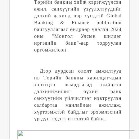
Төрийн банкны хийж хэрэгжүүлсэн
ажил, санхүүгийн үзүүлэлтүүдийг
дэлхий дахинд нэр хүндтэй Global
Banking & Finance publication
байгууллагаас өндрөөр үнэлэн 2024
оны "Монгол Улсын шилдэг
иргэдийн банк"-аар тодруулан
өргөмжилсөн.
Дээр дурдсан ололт амжилтууд
нь Төрийн банкны харилцагчдын
хэрэгцээ шаардлагад нийцсэн
дэлхий
н
жишиг бүхий банк
санхүүгийн үйлчилгээг нэвтрүүлэн
салбартаа манлайлан ажиллаж,
хүртээмжтэй байдлыг эрхэмлэсний
үр дүн гэдэгт итгэлтэй байна.