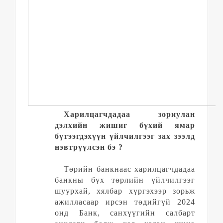
Харилцагчдадаа зориулан
дэлхийн жишиг бүхий ямар
бүтээгдэхүүн үйлчилгээг зах зээлд
нэвтрүүлсэн бэ
?
Төрийн банкнаас харилцагчдадаа
банкны бүх төрлийн үйлчилгээг
шуурхай, хялбар хүргэхээр зорьж
ажилласаар ирсэн төдийгүй 2024
онд
Банк, санхүүгийн салбарт