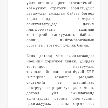
үйлчилгээний цогц экосистемийг
хөгжүүлэх стратеги зорилтуудыг
дэвшүүлэн ажиллаж байгаа бөгөөд
харилцагчид, хамтрагч
байгууллагуудад цахим
платформуудыг ашиглан
тогтвортой санхүүжилт, байгаль
орчин, нийг
эм
засаглалын
сургалтыг тогтмол хүргэж байна.
Банк дотоод үйл ажиллагаандаа
нөөцийн хэрэглээг хянаж, удирдах
тогтолцоог нэвтрүүлж,
технологийн шинэчлэл бүхий ERP
/Enterprise resource program/
системийг үе шаттайгаар
нэвтрүүлснээр цаг хугацаа хэмнэж,
дотоод үйл ажиллагаанд
ашиглагддаг баримт бичгүүдийг
цахимжуулж, цаасны хэрэглээгээ