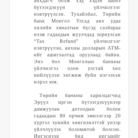
анхдагч болж хэд хэдэн шинэ
бүтээгдэхүүн үйлчилгээг
нэвтрүүлсэн. Тухайлбал, Төрийн
банк Монгол
У
лсад анх удаа
хилийн хяналтын бүсэд салбараа
нээж гадаадын жуулчдад зориулсан
“Tax Refund” үйлчилгээг
нэвтрүүлэн, анхны долларын ATM-
ийг ашиглалтад оруулаад байна.
Энэ бол
М
онголын банкны
үйлчилгээ олон улстай хөл
нийлүүлэн хөгжиж буйн нэгээхэн
илрэл юм.
Төрийн банкны харилцагчид
Эрүүл иргэн бүтээгдэхүүнээр
дамжуулан дотоодын болон
гадаадын 80 орчим эмнэлгээр 20
хүртэл хувийн хөнгөлөлттэй үнээр
үйлчлүүлэх боломжтой болсон.
Ингэснээр бид иргэдийг