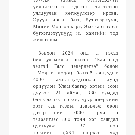
үйлчилгээгээ эдгээр чиглэлтэй
уялдуулан хөгжүүлсээр ир
сэ
н.
Эрүүл иргэн багц бүтээгдэхүүн,
Миний Монгол карт, Эко карт зэрэг
бүтээгдэхүүнүүд нь хамгийн тод
жишээ юм.
Зөвхөн 2024 онд л гэхэд
бид
уламжлал болсон “Байгальд
ээлтэй Гялс цэвэрлэгээ” болон
Модыг мод
(
а
)
болгоё
аянуудыг
4000 ажилтнуудынхаа дунд
өрнүүлэн Улаанбаатар хотын есөн
дүүрэг, 21 аймаг, 330 сумдад
байрлах гол горхи, нуур цөөрмийн
эрэг, сав газрыг цэвэрлэж, орон
даяар нийт 7000 гаруй га
талбайгаас 800 тонн хог хаягдал
цуглуулж
37 нэр
төрлийн
5,594
ширхэг мод