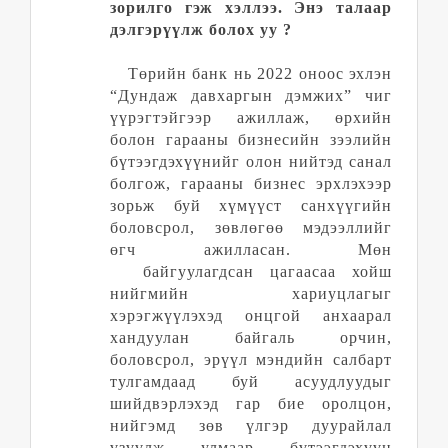
зорилго гэж хэллээ. Энэ талаар
дэлгэр
үүлж
болох уу
?
Төрийн банк нь 2022 оноос эхлэн
“Дундаж давхаргын дэмжих” чиг
үүрэгтэйгээр ажиллаж, өрхийн
болон гарааны бизнесийн зээлийн
бүтээгдэхүүнийг олон нийтэд санал
болгож, гарааны бизнес эрхлэхээр
зорьж буй хүмүүст санхүүгийн
боловсрол, зөвлөгөө мэдээллийг
өгч ажилласан. Мөн
байгуулагдсан цагаасаа хойш
нийгмийн хариуцлагыг
хэрэгжүүлэхэд онцгой анхаарал
хандуулан байгаль орчин,
боловсрол, эрүүл мэндийн салбарт
тулгамдаад буй асуудлуудыг
шийдвэрлэхэд гар бие оролцон,
нийгэмд зөв үлгэр дуурайлал
үзүүлж улмаар бүтээгдэхүүн