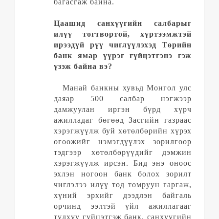
багасгаж байна.
Цаашид санхүүгийн салбарыг
илүү тогтвортой, хүртээмжтэй
ирээдүй рүү чиглүүлэхэд Төрийн
банк ямар үүрэг гүйцэтгэнэ гэж
үзэж байна вэ
?
Манай банкны хувьд Монгол улс
даяар 500 салбар нэгжээр
дамжуулан иргэн бүрд хүрч
ажилладаг бөгөөд Засгийн газраас
хэрэгжүүлж буй хөтөлбөрийн хүрэх
өгөөжийг нэмэгдүүлэх зорилгоор
тэдгээр хөтөлбөрүүдийг дэмжин
хэрэгжүүлж ирсэн. Бид энэ оноос
эхлэн ногоон банк болох зорилт
чиглэлээ илүү тод томруун гаргаж,
хүний эрхийг дээдлэн байгаль
орчинд ээлтэй үйл ажиллагааг
түлхүү гүйцэтгэж банк, санхүүгийн