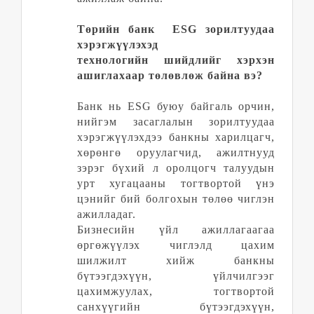
Төрийн банк ESG зорилтуудаа
хэрэгжүүлэхэд
технологий
н
шийдлийг хэрхэн
ашиглахаар төлөвлөж байна вэ?
Банк нь ESG
буюу байгаль орчин,
нийгэм засаглалын
зорилтуудаа
хэрэгжүүлэхдээ банкны харилцагч,
хөрөнгө оруулагчид, ажилтнууд
зэрэг бүхий л оролцогч талуудын
урт хугацааны тогтвортой үнэ
цэнийг бий болгохын төлөө чиглэн
ажилладаг.
Бизнесийн үйл ажиллагаагаа
өргөжүүлэх чиглэлд цахим
шилжилт хийж банкны
бүтээгдэхүүн, үйлчилгээг
цахимжуулах, тогтвортой
санхүүгийн бүтээгдэхүүн,