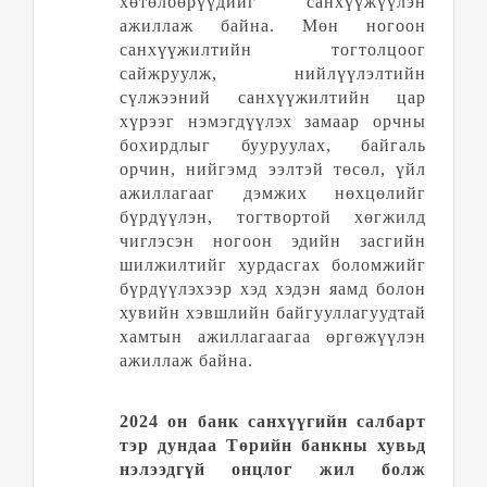
хөтөлбөрүүдийг санхүүжүүлэн
ажиллаж байна.
Мөн ногоон
санхүүжилтийн тогтолцоог
сайжруулж, нийлүүлэлтийн
сүлжээний санхүүжилтийн цар
хүрээг нэмэгдүүлэх замаар орчны
бохирдлыг бууруулах, байгаль
орчин, нийгэмд ээлтэй төсөл, үйл
ажиллагааг дэмжих нөхцөлийг
бүрдүүлэн, тогтвортой хөгжилд
чиглэсэн ногоон эдийн засгийн
шилжилтийг хурдасгах боломжийг
бүрдүүлэхээр хэд хэдэн яамд болон
хувийн хэвшлийн байгууллагуудтай
хамтын ажиллагаагаа өргөжүүлэн
ажиллаж байна.
2024 он банк санхүүгийн салбарт
тэр дундаа Төрийн банкны хувьд
нэлээдгүй онцлог жил болж