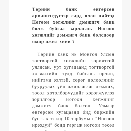
Төрийн банк өнгөрсөн
арваннэгдүгээр сард олон нийтэд
Ногоон хөгжлийг дэмжигч банк
болж буйгаа зарласан. Ногоон
хөгжлийг дэмжигч банк болсноор
ямар аж
ил
хий
в
?
Төрийн банк нь Монгол
У
лсын
тогтвортой хөгжлийн зорилттой
уялдсан, урт хугацаанд тогтвортой
хөгжихийн тулд байгаль орчин,
нийгэмд ээлтэй, сөрөг нөлөөллийг
бууруулах үйл ажиллагааг дэмжих,
төсөл хөтөлбөрүүдийг хэрэгжүүлэх
зорилгоор Ногоон хөгжлийг
дэмжигч банк болсон. Улмаар
өнгөрсөн хугацаанд бид
биржийн
бус зах зээлд 10 тэрбумын “Ногоон
ирээдүй” бонд гаргаж ногоон төсөл