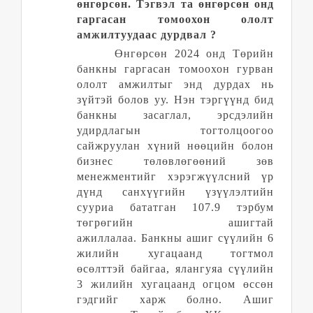
өнгөрсөн. Тэгвэл та өнгөрсөн онд
гаргасан томоохон ололт
амжилтуудаас дурдвал
?
Өнгөрсөн
2024
онд Төрийн
банкны гаргасан томоохон гурван
ололт амжилтыг энд дурдах нь
зүйтэй болов уу. Нэн тэргүүнд бид
банкны засаглал, эрсдэлийн
удирдлагын тогтолцоогоо
сайжруулан хүний нөөцийн болон
бизнес төлөвлөгөөний зөв
менежментийг хэрэгжүүлсний үр
дүнд санхүүгийн
үзүүлэлтийн
сууриа бататган 107
.9
тэрбум
төгрөгийн ашигтай
ажиллалаа.
Банкны
ашиг сүүлийн 6
жилийн хугацаанд тогтмол
өсөлттэй байгаа, ялангуяа сүүлийн
3 жилийн хугацаанд огцом өссөн
гэдгийг харж болно. Ашиг