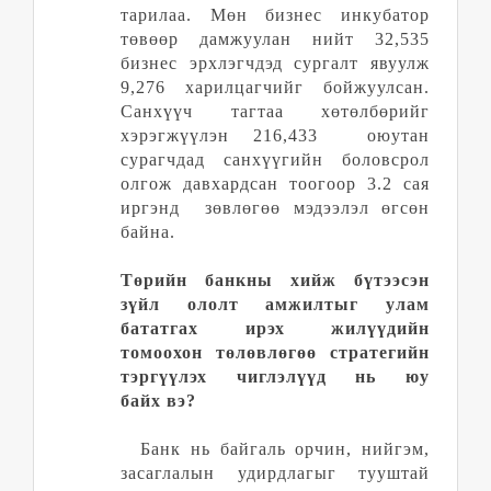
тарилаа
.
Мөн бизнес инкубатор
төвөөр дамжуулан нийт 32,535
бизнес эрхлэгчдэд сургалт явуулж
9,276 харилцагчийг бойжуулсан.
Санхүүч тагтаа хөтөлбөрийг
хэрэгжүүлэн 216,433 оюутан
сурагч
дад
cанхүүгийн боловсрол
олгож давхардсан тоогоор 3.2 сая
иргэнд зөвлөгөө мэдээлэл өгсөн
байна.
Төрийн банкны хийж бүтээсэн
зүйл ололт амжилтыг улам
бататгах ирэх жилүүдийн
томоохон төлөвлөгөө стратегийн
тэргүүлэх чиглэлүүд нь юу
байх
вэ
?
Банк нь байгаль орчин, нийгэм,
засаглалын удирдлагыг тууштай