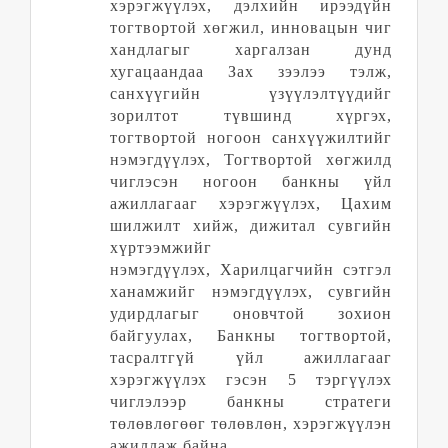
хэрэгжүүлэх, дэлхийн ирээдүйн
тогтвортой хөгжил, инновацын чиг
хандлагыг харгалзан дунд
хугацаандаа Зах зээлээ тэлж,
санхүүгийн үзүүлэлтүүдийг
зорилтот түвшинд хүргэх,
тогтвортой ногоон санхүүжилтийг
нэмэгдүүлэх
,
Тогтвортой хөгжилд
чиглэсэн ногоон банкны үйл
ажиллагааг хэрэгжүүлэх
,
Цахим
шилжилт хийж, дижитал сувгийн
хүртээмжийг
нэмэгдүүлэх
,
Харилцагчийн сэтгэл
ханамжийг нэмэгдүүлэх, сувгийн
удирдлагыг оновчтой зохион
байгуулах
,
Банкны тогтвортой,
тасралтгүй үйл ажиллагааг
хэрэгжүүлэх гэсэн 5 тэргүүлэх
чиглэлээр банкны стратеги
төлөвлөгөөг төлөвлөн, хэрэгжүүлэн
ажиллаж байна.