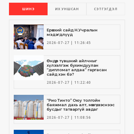
ШИНЭ
ИХ УНШСАН
СЭТГЭГДЭЛ
Ерөнхий сайд Н.Учралын
мэдэгдлүүд
2026-07-27 | 11:26:45
Өндөр түвшний айлчныг
хүлээлгэж бухимдуулан
“дипломат алдаа” гаргасан
сайд хэн бэ?
2026-07-27 | 11:22:40
“Рио Тинто” Оюу толгойн
баяжмал дахь алт, мөнгө, зэснээс
бусдыг татваргүй авдаг
2026-07-27 | 11:08:56