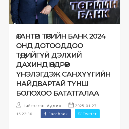
Ө.ГАНТӨР: ТӨРИЙН БАНК 2024
ОНД ДОТООДДОО
ТӨДИЙГҮЙ ДЭЛХИЙ
ДАХИНД ӨНДРӨӨР
ҮНЭЛЭГДЭЖ САНХҮҮГИЙН
НАЙДВАРТАЙ ТҮНШ
БОЛОХОО БАТАТГАЛАА
Нийтэлсэн:
Админ
2025-01-27
16:22:30
Facebook
Twitter