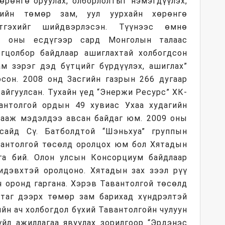
өрөнгө оруулах, олборлолтыг нэмэгдүүлэх,
элийн төмөр зам, уул уурхайн хөрөнгө
тгэхийг шийдвэрлэсэн. Түүнээс өмнө
3 оны есдүгээр сард Монголын талаас
гцолбор байдлаар ашиглахтай холбогдсон
ам зэрэг дэд бүтцийг бүрдүүлэх, ашиглах”
осон. 2008 онд Засгийн газрын 266 дугаар
айгуулсан. Тухайн үед “Энержи Ресурс” ХК-
нтолгой ордын 49 хувиас Ухаа худагийн
цааж мэдэлдээ авсан байдаг юм. 2009 оны
сайд Сү. Батболдтой “Шэньхуа” группын
вантолгой төсөлд оролцох юм бол Хятадын
га бий. Олон улсын Консорциум байдлаар
 идэвхтэй оролцоно. Хятадын зах зээл рүү
ч оронд гаргана. Хэрэв Тавантолгой төсөлд
таг дээрх төмөр зам барихад хүндрэлтэй
ийн ач холбогдол бүхий Тавантолгойн чулуун
үйл ажиллагаа явуулах зорилгоор “Эрдэнэс