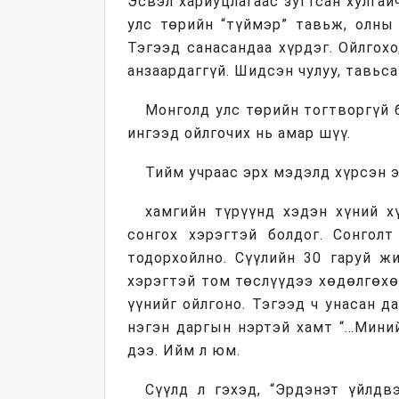
Эсвэл хариуцлагаас зугтсан хулга
улс төрийн “түймэр” тавьж, олны
Тэгээд санасандаа хүрдэг. Ойлгохо
анзаардаггүй. Шидсэн чулуу, тавьса
Монголд улс төрийн тогтворгүй 
ингээд ойлгочих нь амар шүү.
Тийм учраас эрх мэдэлд хүрсэн 
хамгийн түрүүнд хэдэн хүний х
сонгох хэрэгтэй болдог. Сонгол
тодорхойлно. Сүүлийн 30 гаруй ж
хэрэгтэй том төслүүдээ хөдөлгөхө
үүнийг ойлгоно. Тэгээд ч унасан д
нэгэн даргын нэртэй хамт “…Мини
дээ. Ийм л юм.
Сүүлд л гэхэд, “Эрдэнэт үйлдв