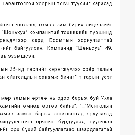
, Тавантолгой хоёрын товч түүхийг харахад
айтын чиглэлд төмөр зам барих лицензийг
д “Шеньхуа” компанитай техникийн түвшинд
рөвдүгээр сард Боомтын зориулалттай
ийг байгуулсан. Компанид “Шеньхуа” 49,
увь эзэмшсэн.
рын 25-нд төслийг хэрэгжүүлэх хоёр талын
ан ойлголцлын санамж бичиг”-т гарын үсэг
өмөр замын өртөө нь одоо барьж буй Ухаа
хамгийн өмнөд өртөө байна”, “…“Монголын
өмөр замыг барьж ашиглалтад оруулахад
хицуулалтын орчныг бүрдүүлэх, түүнчлэн
ийн эрх бүхий байгууллагаас шаардлагатай