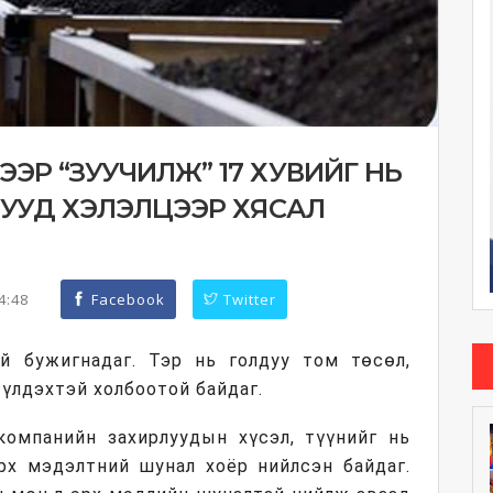
ЭЭР “ЗУУЧИЛЖ” 17 ХУВИЙГ НЬ
 ШУУД ХЭЛЭЛЦЭЭР ХЯСАЛ
54:48
Facebook
Twitter
й бужигнадаг. Тэр нь голдуу том төсөл,
үлдэхтэй холбоотой байдаг.
 компанийн захирлуудын хүсэл, түүнийг нь
рх мэдэлтний шунал хоёр нийлсэн байдаг.