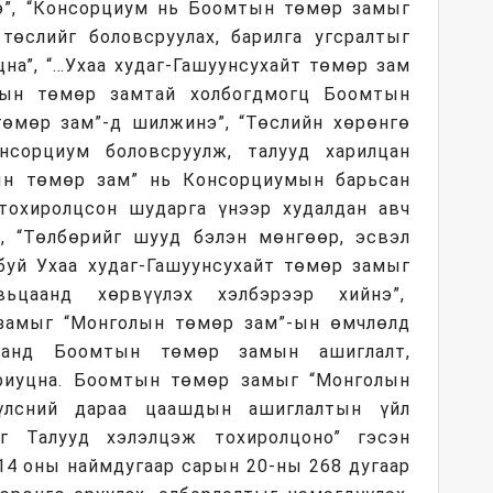
э”, “Консорциум нь Боомтын төмөр замыг
 төслийг боловсруулах, барилга угсралтыг
цна”, “…Ухаа худаг-Гашуунсухайт төмөр зам
тын төмөр замтай холбогдмогц Боомтын
өмөр зам”-д шилжинэ”, “Төслийн хөрөнгө
нсорциум боловсруулж, талууд харилцан
лын төмөр зам” нь Консорциумын барьсан
охиролцсон шударга үнээр худалдан авч
, “Төлбөрийг шууд бэлэн мөнгөөр, эсвэл
уй Ухаа худаг-Гашуунсухайт төмөр замыг
вьцаанд хөрвүүлэх хэлбэрээр хийнэ”,
замыг “Монголын төмөр зам”-ын өмчлөлд
цаанд Боомтын төмөр замын ашиглалт,
ариуцна. Боомтын төмөр замыг “Монголын
үлсний дараа цаашдын ашиглалтын үйл
ыг Талууд хэлэлцэж тохиролцоно” гэсэн
014 оны наймдугаар сарын 20-ны 268 дугаар