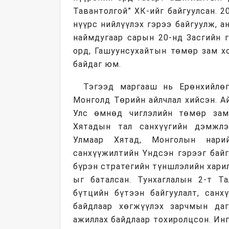
Тавантолгой” ХК-ийг байгуулсан. 2
нүүрс нийлүүлэх гэрээ байгуулж, 
наймдугаар сарын 20-нд Засгийн 
орд, Гашуунсухайтын төмөр зам хо
байдаг юм.
Тэгээд маргааш нь Ерөнхийлө
Монголд Төрийн айлчлал хийсэн. 
Улс өмнөд чиглэлийн төмөр зам
Хятадын тал санхүүгийн дэмжлэг
Улмаар Хятад, Монголын нар
санхүүжилтийн Үндсэн гэрээг бай
бүрэн стратегийн түншлэлийн харил
ыг баталсан. Тунхаглалын 2-т Та
бүтцийн бүтээн байгуулалт, санх
байдлаар хөгжүүлэх зарчмын да
ажиллах байдлаар тохиролцсон. Ин