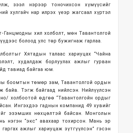
лж, зээл нэрээр тоночихсон хүмүүсийг
ний хулгайч нар илрэх үеэр жагсаал хүртэл
т-Ганцмодны хил холболт, мөн Тавантолгой
үүдээс болоод улс төр бужигнаж гарлаа.
лболтыг Хятадын талаас хариуцах “Чайна
рлэлт, худалдаж борлуулах ажлыг гурван
йд тавиад байгаа юм.
дны боомтын төмөр зам, Тавантолгой ордын
ж байв. Тэгж байгаад нийлсэн. Нийлүүлсэн
лно/ холбоотой өдгөө “Тавантолгойн ордыг
йсан. Ингэхдээ гаднын компанид 49 хувийг
ийг эзэмших нөхцөлтэй байсан. Монголын
нь нэгэн “экс” авахаар тохирсон. Мань эр
 гаргах ажлыг хариуцаж зүтгүүлсэн” гэсэн