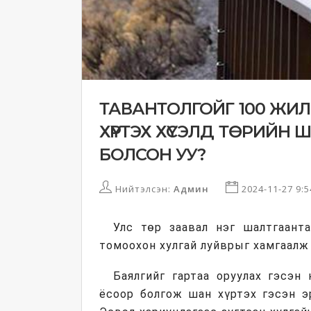
ТАВАНТОЛГОЙГ 100 ЖИЛ
ХҮРТЭХ ХҮСЭЛД ТӨРИЙН
БОЛСОН УУ?
Нийтэлсэн:
Админ
2024-11-27 9:
Улс төр заавал нэг шалтгаанта
томоохон хулгай луйврыг хамгаалж 
Баялгийг гартаа оруулах гэсэн
ёсоор болгож шан хүртэх гэсэн э