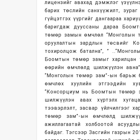
лицензийг авахад дэмжлэг үзүүлн
барих төслийн санхүүжилт, зураг
гүйцэтгэх үүргийг дангаараа хариу
баригдаж дууссаны дараа Боом
төмөр замын өмчлөл “Монголын т
оруулалтын зардлын төсвийг Ко
тохиролцож батална”, ” …“Монго
Боомтын төмөр замыг харилцан т
өөрийн өмчлөлд шилжүүлэн авна”
“Монголын төмөр зам”-ын барьж б
өмчлөх хуулийн этгээдийн ху
“Консорциум нь Боомтын төмөр 
шилжүүлэн авах хүртэлх хуга
тээвэрлэлт, засвар үйлчилгээг х
төмөр зам”-ын өмчлөлд шилжү
ажиллагаатай холбоотой асуудл
байдаг. Тэгсээр Засгийн газрын 2