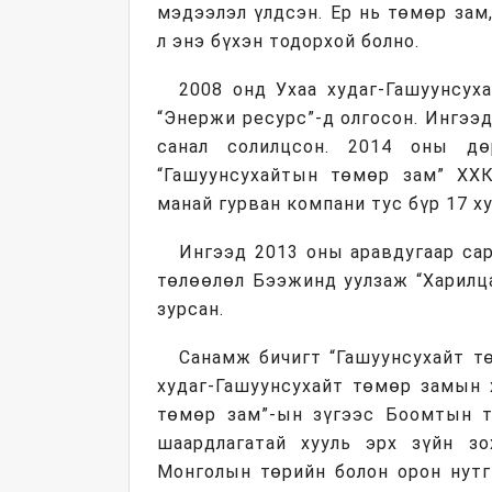
мэдээлэл үлдсэн. Ер нь төмөр зам
л энэ бүхэн тодорхой болно.
2008 онд Ухаа худаг-Гашуунсух
“Энержи ресурс”-д олгосон. Ингээ
санал солилцсон. 2014 оны дө
“Гашуунсухайтын төмөр зам” ХХК-
манай гурван компани тус бүр 17 х
Ингээд 2013 оны аравдугаар са
төлөөлөл Бээжинд уулзаж “Харилц
зурсан.
Санамж бичигт “Гашуунсухайт т
худаг-Гашуунсухайт төмөр замын 
төмөр зам”-ын зүгээс Боомтын т
шаардлагатай хууль эрх зүйн зо
Монголын төрийн болон орон нутг