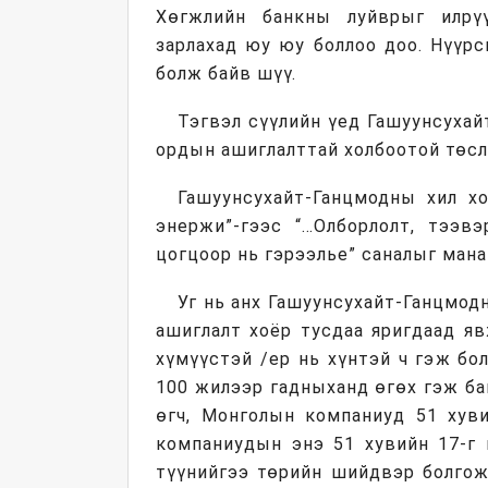
Хөгжлийн банкны луйврыг илрүү
зарлахад юу юу боллоо доо. Нүүрс
болж байв шүү.
Тэгвэл сүүлийн үед Гашуунсухай
ордын ашиглалттай холбоотой төсл
Гашуунсухайт-Ганцмодны хил хо
энержи”-гээс “…Олборлолт, тээвэ
цогцоор нь гэрээлье” саналыг мана
Уг нь анх Гашуунсухайт-Ганцмо
ашиглалт хоёр тусдаа яригдаад яв
хүмүүстэй /ер нь хүнтэй ч гэж бо
100 жилээр гадныханд өгөх гэж ба
өгч, Монголын компаниуд 51 хув
компаниудын энэ 51 хувийн 17-г 
түүнийгээ төрийн шийдвэр болгож