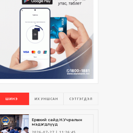
ШИНЭ
ИХ УНШСАН
СЭТГЭГДЭЛ
Ерөнхий сайд Н.Учралын
мэдэгдлүүд
2026-07-27 | 11:26:45