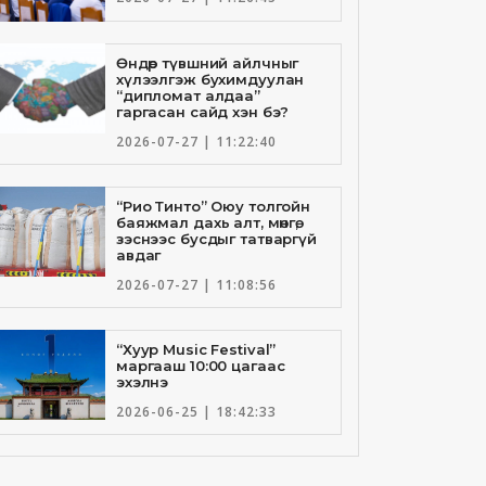
Өндөр түвшний айлчныг
хүлээлгэж бухимдуулан
“дипломат алдаа”
гаргасан сайд хэн бэ?
2026-07-27 | 11:22:40
“Рио Тинто” Оюу толгойн
баяжмал дахь алт, мөнгө,
зэснээс бусдыг татваргүй
авдаг
2026-07-27 | 11:08:56
“Хуур Music Festival”
маргааш 10:00 цагаас
эхэлнэ
2026-06-25 | 18:42:33
Төрийн банкны И-Билл