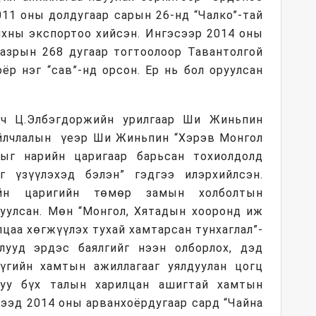
011 оны долдугаар сарын 26-нд “Чалко”-тай
анхны экспортоо хийсэн. Ингэсээр 2014 оны
газрын 268 дугаар тогтоолоор Тавантолгой
ёр нэг “сав”-нд орсон. Ер нь бол оруулсан
гч Ц.Элбэгдоржийн урилгаар Ши Жиньпин
Айлчлалын үеэр Ши Жиньпин “Хэрэв Монгол
ыг нарийн царигаар барьсан тохиолдолд
 үзүүлэхэд бэлэн” гэдгээ илэрхийлсэн.
ийн царигийн төмөр замын холболтын
гуулсан. Мөн “Монгол, Хятадын хооронд иж
цаа хөгжүүлэх тухай хамтарсан тунхаглал”-
лууд эрдэс баялгийг нээн олборлох, дэд
үүгийн хамтын ажиллагааг уялдуулан цогц
гуу бүх талын харилцан ашигтай хамтын
гээд 2014 оны арванхоёрдугаар сард “Чайна