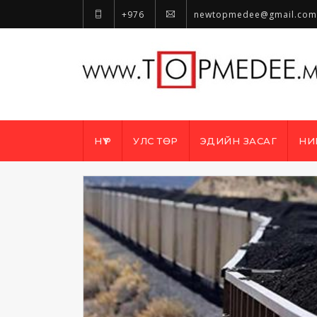
+976
newtopmedee@gmail.com
НҮҮР
УЛС ТӨР
ЭДИЙН ЗАСАГ
НИ