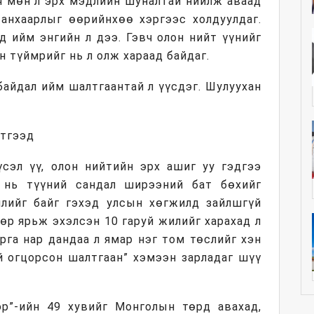
йч мөн л эрх мэдлийн шуналтай нийлж аваад
 анхаарлыг өөрийнхөө хэргээс холдуулдаг.
д ийм энгийн л дээ. Гэвч олон нийт үүнийг
н түймрийг нь л олж хараад байдаг.
байдал ийм шалтгаантай л үүсдэг. Шулуухан
этгээд
үсэл үү, олон нийтийн эрх ашиг уу гэдгээ
т нь түүний сандал ширээний бат бөхийг
илийг байг гэхэд улсын хөгжилд зайлшгүй
өр ярьж эхэлсэн 10 гаруй жилийг харахад л
арга нар дандаа л ямар нэг том төслийг хэн
й огцорсон шалтгаан” хэмээн зарладаг шүү
эр”-ийн 49 хувийг Монголын төрд авахад,