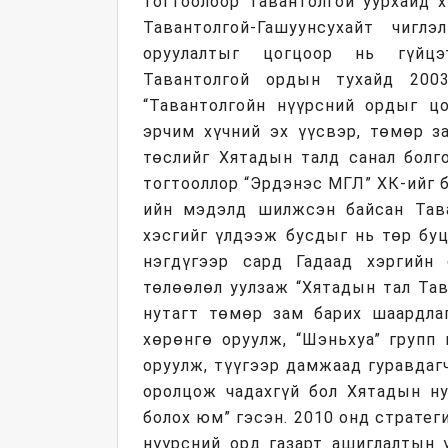
тогтоолоор Тавантолгой уурхайд х
Тавантолгой-Гашуунсухайт чигл
оруулалтыг цогцоор нь гүйцэ
Тавантолгой ордын тухайд 200
“Тавантолгойн нүүрсний ордыг цо
эрчим хүчний эх үүсвэр, төмөр з
төслийг Хятадын талд санал болг
тогтооллор “Эрдэнэс МГЛ” ХК-ийг б
ийн мэдэлд шилжсэн байсан Тава
хэсгийг үлдээж бусдыг нь төр бу
нэгдүгээр сард Гадаад хэргийн 
төлөөлөл уулзаж “Хятадын тал Та
нутагт төмөр зам барих шаардла
хөрөнгө оруулж, “Шэньхуа” групп
оруулж, түүгээр дамжаад гуравдаг
оролцож чадахгүй бол Хятадын ну
болох юм” гэсэн. 2010 онд стратег
нүүрсний орд газарт ашиглалтын 