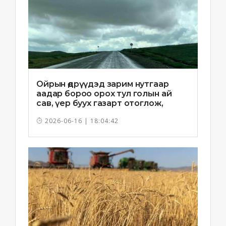
Ойрын өдрүүдэд зарим нутгаар
аадар бороо орох тул голын ай
сав, үер буух газарт отоглож,
хоноглохгүй байхыг зөвлөв
2026-06-16 | 18:04:42