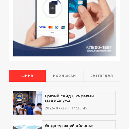
ШИНЭ
ИХ УНШСАН
СЭТГЭГДЭЛ
Ерөнхий сайд Н.Учралын
мэдэгдлүүд
2026-07-27 | 11:26:45
Өндөр түвшний айлчныг