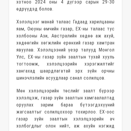
хотноо 2024 оны 4 дүгээр сарын 29-30
өдрүүдэд болов.
Хэлэлцээг манай талаас Гадаад харилцааны
яам, Оюуны өмчийн газар, ЕХ-ны талаас тус
холбооны Ази, Австралийн хөдөө аж ахуй,
хөдөөгийн хөгжлийн ерөнхий газар хамтран
явуулав. Хэлэлцээний үеэр талууд Монгол
Улс, ЕХ-ны газар зүйн заалтын тухай хууль
тогтоомж, хэлэлцээрийн хэрэгжилтийг
хангахад шаардлагатай эрх зүйн орчны
шинэчлэлийн асуудлаар санал солилцов.
Мөн хэлэлцээрийн төслийг заалт бүрээр
хэлэлцэж, газар зүйн заалтын хамгаалалтад
оруулах зарим бараа бүтээгдэхүүний
жагсаалтыг солилцохоор тохирлоо. ЕХ-оос
газар зүйн заалтын хэлэлцээрийн ач
холбогдлыг олон нийт, аж ахуйн нэгжид