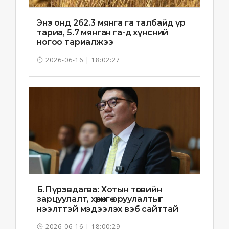
Энэ онд 262.3 мянга га талбайд үр
тариа, 5.7 мянган га-д хүнсний
ногоо тариалжээ
2026-06-16 | 18:02:27
Б.Пүрэвдагва: Хотын төсвийн
зарцуулалт, хөрөнгө оруулалтыг
нээлттэй мэдээлэх вэб сайттай
болно
2026-06-16 | 18:00:29