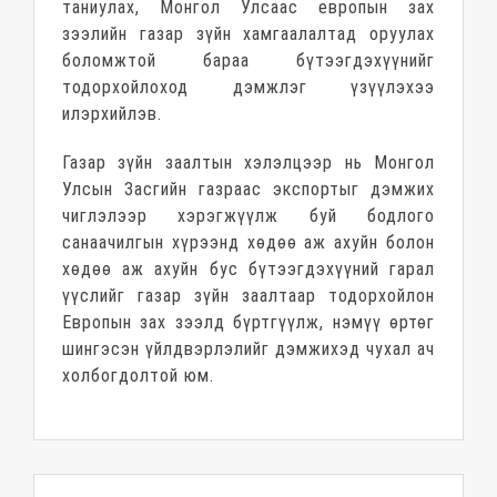
таниулах, Монгол Улсаас европын зах
зээлийн газар зүйн хамгаалалтад оруулах
боломжтой бараа бүтээгдэхүүнийг
тодорхойлоход дэмжлэг үзүүлэхээ
илэрхийлэв.
Газар зүйн заалтын хэлэлцээр нь Монгол
Улсын Засгийн газраас экспортыг дэмжих
чиглэлээр хэрэгжүүлж буй бодлого
санаачилгын хүрээнд хөдөө аж ахуйн болон
хөдөө аж ахуйн бус бүтээгдэхүүний гарал
үүслийг газар зүйн заалтаар тодорхойлон
Европын зах зээлд бүртгүүлж, нэмүү өртөг
шингэсэн үйлдвэрлэлийг дэмжихэд чухал ач
холбогдолтой юм.