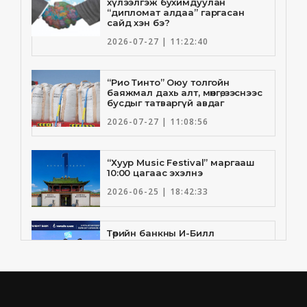
хүлээлгэж бухимдуулан
“дипломат алдаа” гаргасан
сайд хэн бэ?
2026-07-27 | 11:22:40
“Рио Тинто” Оюу толгойн
баяжмал дахь алт, мөнгө, зэснээс
бусдыг татваргүй авдаг
2026-07-27 | 11:08:56
“Хуур Music Festival” маргааш
10:00 цагаас эхэлнэ
2026-06-25 | 18:42:33
Төрийн банкны И-Билл
үйлчилгээнд Голомт банк
нэгдлээ
2026-06-25 | 9:33:55