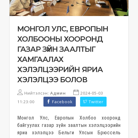
МОНГОЛ УЛС, ЕВРОПЫН
ХОЛБООНЫ ХООРОНД
ГАЗАР ЗҮЙН ЗААЛТЫГ
ХАМГААЛАХ
ХЭЛЭЛЦЭЭРИЙН ЯРИА
ХЭЛЭЛЦЭЭ БОЛОВ
Нийтэлсэн:
Админ
2024-05-03
11:23:00
Facebook
Twitter
Монгол Улс, Европын Холбоо хооронд
байгуулах газар зүйн заалтын хэлэлцээрийн
яриа хэлэлцээ Бельги Улсын Брюссель