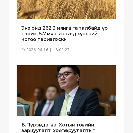
Энэ онд 262.3 мянга га талбайд үр
тариа, 5.7 мянган га-д хүнсний
ногоо тариалжээ
2026-06-16 | 18:02:27
Б.Пүрэвдагва: Хотын төсвийн
зарцуулалт, хөрөнгө оруулалтыг