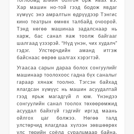
тоглоомд алийн болгон орж явах вэ.
Хар машин но-той гээд бодож явдаг
хүмүүс энэ амралтын өдрүүдээр Тэнгис
кино театрын өмнөх талбайд очоорой.
Тэнд нөгөө машинаа задалснаар нь
харж, бас санал яаж тоолж байгааг
шалгаад үзээрэй. “Нүд үнэн, чих худалч”
гэдэг. Улстөрчдийн аманд итгэж
байснаас өөрөө шалгах хэрэгтэй.
Угаасаа сарын дараа болох сонгуулийг
машинаар тоолохоос гадна бүх саналыг
гараар хянаж тоолно. Тэгсэн байхад
ялагдсан хүмүүс нь машин асуудалтай
гээд ярьж магадгүй л юм. Үнэндээ
сонгуулийн санал тоолох төхөөрөмжид
асуудал байхгүй гэдгийг иргэд маань
ойлгох цаг болжээ. Нөгөө талд
улстөрчид ялагдлаа хүлээн зөвшөөрөх
улс төрийн соёлд суралцмаар байна.