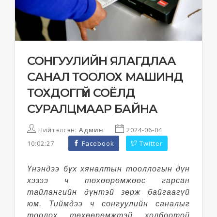
СОНГУУЛИЙН ЯЛАГДЛАА
САНАЛ ТООЛОХ МАШИНД
ТОХДОГГҮЙ СОЁЛД
СУРАЛЦМААР БАЙНА
Нийтэлсэн:
Админ
2024-06-04
10:02:27
Facebook
Twitter
Үнэндээ бүх хяналтын тооллогын дүн
хэзээ ч төхөөрөмжөөс гарсан
тайлангийн дүнтэй зөрж байгаагүй
юм. Тиймдээ ч сонгуулийн саналыг
тоолох төхөөрөмжтэй холбоотой