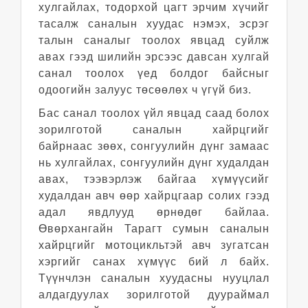
хулгайлах, тодорхой цагт эрчим хүчийг
тасалж саналын хуудас нэмэх, эсрэг
талын саналыг тоолох явцад суйлж
авах гээд шилийн эрсээс давсан хулгай
санал тоолох үед болдог байсныг
одоогийн залуус төсөөлөх ч үгүй биз.
Бас санал тоолох үйл явцад саад болох
зорилготой саналын хайрцгийг
байрнаас зөөх, сонгуулийн дүнг замаас
нь хулгайлах, сонгуулийн дүнг худалдан
авах, тээвэрлэж байгаа хүмүүсийг
худалдан авч өөр хайрцгаар солих гээд
адал явдлууд өрнөдөг байлаа.
Өвөрхангайн Тарагт сумын саналын
хайрцгийг мотоцикльтэй авч зугатсан
хэргийг санах хүмүүс бий л байх.
Түүнчлэн саналын хуудасны нууцлал
алдагдуулах зорилготой дуураймал