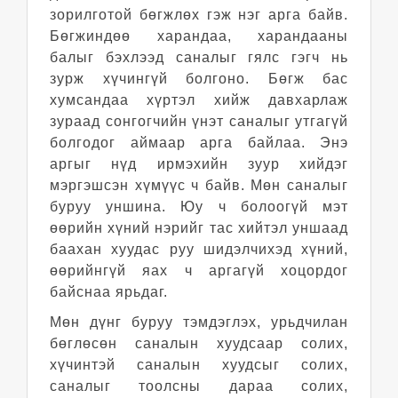
зорилготой бөгжлөх гэж нэг арга байв.
Бөгжиндөө харандаа, харандааны
балыг бэхлээд саналыг гялс гэгч нь
зурж хүчингүй болгоно. Бөгж бас
хумсандаа хүртэл хийж давхарлаж
зураад сонгогчийн үнэт саналыг утгагүй
болгодог аймаар арга байлаа. Энэ
аргыг нүд ирмэхийн зуур хийдэг
мэргэшсэн хүмүүс ч байв. Мөн саналыг
буруу уншина. Юу ч болоогүй мэт
өөрийн хүний нэрийг тас хийтэл уншаад
баахан хуудас руу шидэлчихэд хүний,
өөрийнгүй яах ч аргагүй хоцордог
байснаа ярьдаг.
Мөн дүнг буруу тэмдэглэх, урьдчилан
бөглөсөн саналын хуудсаар солих,
хүчинтэй саналын хуудсыг солих,
саналыг тоолсны дараа солих,