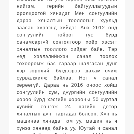
нийгэм, төрийн байгууллагуудын
оролцоотой хянадаг. Мөн сонгуулийн
дараа хяналтын тооллогыг хуульд
заасан хүрээнд хийдэг. Анх 2012 онд
сонгуулийн тойрог тус бүрд
санамсаргүй сонголтоор хоёр хэсэгт
хяналтын тооллого хийдэг байв. Тэр
үед хэвлэлийнхэн санал тоолох
төхөөрөмж бас гараар шалгасан дүнг
хэр зөрөхийг бүгдээрээ шахам очиж
сурвалжилж байлаа. Нэг ч санал
зөрөөгүй. Дараа нь 2016 оноос хойш
сонгуулийн сум, дүүргийн сонгуулийн
хороо бүрд хэсгийн хорооны 50 хүртэл
хувийг сонгож 24 цагийн дотор
хяналтын дүнг гаргадаг болсон. Хүн нь
машинаа хянадаг юм уу, машин нь ч
хүнээ хянаад байна уу. Юутай ч санал