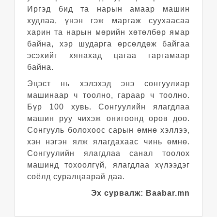
Иргэд бид та нарын амаар машин
худлаа, үнэн гэж маргаж суухаасаа
харин та нарын мөрийн хөтөлбөр ямар
байна, хэр шударга өрсөлдөж байгаа
эсэхийг хянахад цагаа гаргамаар
байна.
Эцэст нь хэлэхэд энэ сонгуулиар
машинаар ч тоолно, гараар ч тоолно.
Бүр 100 хувь. Сонгуулийн ялагдлаа
машин руу чихэж онигоонд оров доо.
Сонгууль болохоос сарын өмнө хэллээ,
хэн нэгэн ялж ялагдахаас чинь өмнө.
Сонгуулийн ялагдлаа санал тоолох
машинд тохоолгүй, ялагдлаа хүлээдэг
соёлд суралцаарай даа.
Эх сурвалж: Baabar.mn