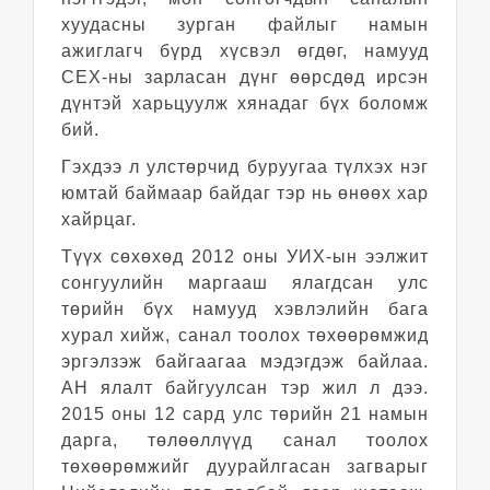
хуудасны зурган файлыг намын
ажиглагч бүрд хүсвэл өгдөг, намууд
СЕХ-ны зарласан дүнг өөрсдөд ирсэн
дүнтэй харьцуулж хянадаг бүх боломж
бий.
Гэхдээ л улстөрчид буруугаа түлхэх нэг
юмтай баймаар байдаг тэр нь өнөөх хар
хайрцаг.
Түүх сөхөхөд 2012 оны УИХ-ын ээлжит
сонгуулийн маргааш ялагдсан улс
төрийн бүх намууд хэвлэлийн бага
хурал хийж, санал тоолох төхөөрөмжид
эргэлзэж байгаагаа мэдэгдэж байлаа.
АН ялалт байгуулсан тэр жил л дээ.
2015 оны 12 сард улс төрийн 21 намын
дарга, төлөөллүүд санал тоолох
төхөөрөмжийг дуурайлгасан загварыг