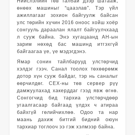
Нийслэлийн төв талбай дээр шатааж,
өнөөх машиныг “цаазлав”. Тэр үйл
ажиллагааг зохион байгуулж байсан
улс төрийн хүчин 2016 оноос хойш хоёр
сонгууль дараалан ялалт байгуулчхаад
л сууж байна. Энэ хугацаанд АН-ын
зарим нөхөд бас машинд итгэхгүй
байгаагаа үе, үе мэдэгдэнэ.
Ямар сонин тайлбарууд улстөрчид
хэлдэг гээч. Санал тоолох төхөөрөмж
дотор хүн сууж байдаг, тэр нь саналыг
өөрчилдөг. СЕХ-ны төв сервер рүү
дамжуулахад хакерддаг гээд явж өгнө.
Сонгогчид бид тархиа улстөрчдөөр
угаалгасаар байгаад үлдэх ч атираа
байхгүй гөлийчихлөө. Одоо та нар
маань дахиж битгий бидний оюун
тархиар тоглооч ээ гэж хэлмээр байна.