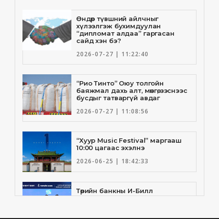
Өндөр түвшний айлчныг
хүлээлгэж бухимдуулан
“дипломат алдаа” гаргасан
сайд хэн бэ?
2026-07-27 | 11:22:40
“Рио Тинто” Оюу толгойн
баяжмал дахь алт, мөнгө, зэснээс
бусдыг татваргүй авдаг
2026-07-27 | 11:08:56
“Хуур Music Festival” маргааш
10:00 цагаас эхэлнэ
2026-06-25 | 18:42:33
Төрийн банкны И-Билл
үйлчилгээнд Голомт банк
нэгдлээ
2026-06-25 | 9:33:55