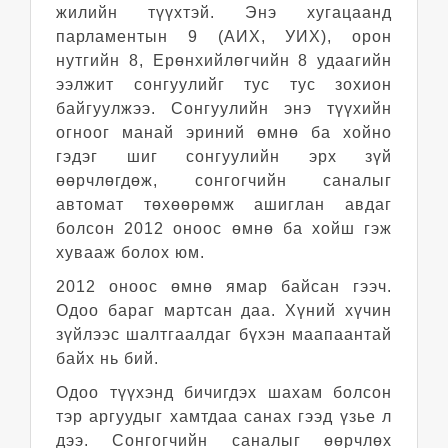
жилийн түүхтэй. Энэ хугацаанд
парламентын 9 (АИХ, УИХ), орон
нутгийн 8, Ерөнхийлөгчийн 8 удаагийн
ээлжит сонгуулийг тус тус зохион
байгуулжээ. Сонгуулийн энэ түүхийн
огноог манай эриний өмнө ба хойно
гэдэг шиг сонгуулийн эрх зүй
өөрчлөгдөж, сонгогчийн саналыг
автомат төхөөрөмж ашиглан авдаг
болсон 2012 оноос өмнө ба хойш гэж
хувааж болох юм.
2012 оноос өмнө ямар байсан гээч.
Одоо бараг мартсан даа. Хүний хүчин
зүйлээс шалтгаалдаг бүхэн маапаантай
байх нь бий.
Одоо түүхэнд бичигдэх шахам болсон
тэр аргуудыг хамтдаа санах гээд үзье л
дээ. Сонгогчийн саналыг өөрчлөх