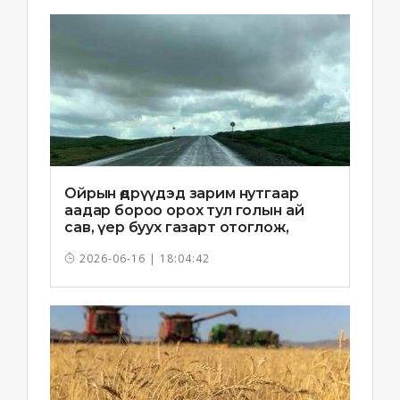
Ойрын өдрүүдэд зарим нутгаар
аадар бороо орох тул голын ай
сав, үер буух газарт отоглож,
хоноглохгүй байхыг зөвлөв
2026-06-16 | 18:04:42