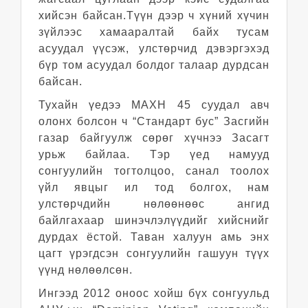
хийсэн байсан.Түүн дээр ч хүний хүчин
зүйлээс хамааралтай байх тусам
асуудал үүсэж, улстөрчид дэвэргэхэд
бүр том асуудал болдог талаар дурдсан
байсан.
Тухайн үедээ МАХН 45 суудал авч
олонх болсон ч “Стандарт бус” Засгийн
газар байгуулж сөрөг хүчнээ Засагт
урьж байлаа. Тэр үед намууд
сонгуулийн тогтолцоо, санал тоолох
үйл явцыг ил тод болгох, нам
улстөрчдийн нөлөөнөөс ангид
байлгахаар шинэчлэлүүдийг хийснийг
дурдах ёстой. Таван халуун амь энх
цагт үрэгдсэн сонгуулийн гашуун түүх
үүнд нөлөөлсөн.
Ингээд 2012 оноос хойш бүх сонгуульд