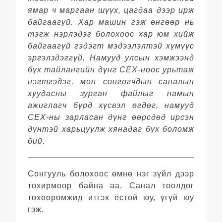
ямар ч маргаан шүүх, цагдаа дээр ирж
байгаагүй. Хар машин гэж өнгөөр нь
тэгж нэрлэдэг болохоос хар юм хийж
байгаагүй гэдэгт мэдээлэлтэй хүмүүс
эргэлздэггүй. Намууд улсын хэмжээнд
бүх тайлангийн дүнг СЕХ-ноос урьтаж
нэгтгэдэг, мөн сонгогчдын саналын
хуудасны зурган файлыг намын
ажиглагч бүрд хүсвэл өгдөг, намууд
СЕХ-ны зарласан дүнг өөрсдөд ирсэн
дүнтэй харьцуулж хянадаг бүх боломж
бий.
Сонгууль болохоос өмнө нэг зүйл дээр
тохирмоор байна аа. Санал тоолдог
төхөөрөмжид итгэх ёстой юу, үгүй юу
гэж.