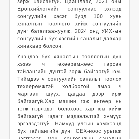
зөрж байсангүй. Цаашлаад 2021 оны
Ерөнхийлөгчийн сонгуулиас эхлээд
сонгуулийн хэсэг бүрд 100 хувь
хяналтын тооллого хийж сонгуулийн
дүнг баталгаажуулж, 2024 онд УИХ-ын
сонгуулийн бүх хэсгийн саналыг давхар
хянахаар болсон.
Үнэндээ бүх хяналтын тооллогын дүн
хэзээ ч төхөөрөмжөөс гарсан
тайлангийн дүнтэй зөрж байгаагүй юм.
Тиймдээ ч сонгуулийн саналыг тоолох
төхөөрөмжтэй холбоотой ямар ч
маргаан шүүх, цагдаа дээр ирж
байгаагүй.Хар машин гэж өнгөөр нь
тэгж нэрлэдэг болохоос хар юм хийж
байгаагүй гэдэгт мэдээлэлтэй хүмүүс
эргэлздэггүй. Намууд улсын хэмжээнд
бүх тайлангийн дүнг СЕХ-ноос урьтаж
нэгтгэдэг, мөн сонгогчдын саналын