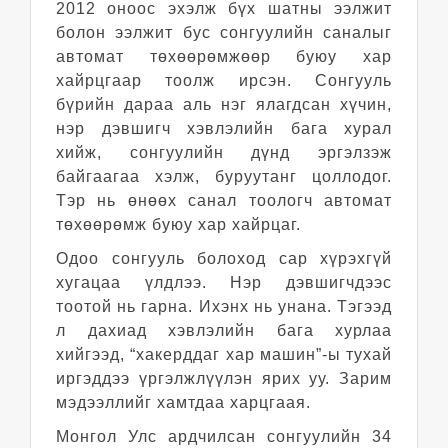
2012 оноос эхэлж бүх шатны ээлжит
болон ээлжит бус сонгуулийн саналыг
автомат төхөөрөмжөөр буюу хар
хайрцгаар тоолж ирсэн. Сонгууль
бүрийн дараа аль нэг ялагдсан хүчин,
нэр дэвшигч хэвлэлийн бага хурал
хийж, сонгуулийн дүнд эргэлзэж
байгаагаа хэлж, буруутанг цоллодог.
Тэр нь өнөөх санал тоологч автомат
төхөөрөмж буюу хар хайрцаг.
Одоо сонгууль болоход сар хүрэхгүй
хугацаа үлдлээ. Нэр дэвшигчдээс
тоотой нь гарна. Ихэнх нь унана. Тэгээд
л дахиад хэвлэлийн бага хурлаа
хийгээд, “хакерддаг хар машин”-ы тухай
иргэддээ үргэлжлүүлэн ярих уу. Зарим
мэдээллийг хамтдаа харцгаая.
Монгол Улс ардчилсан сонгуулийн 34