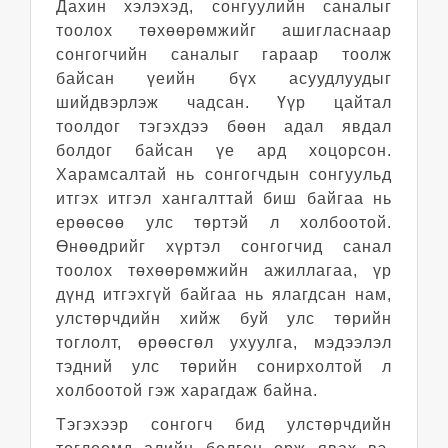
Дахин хэлэхэд, сонгуулийн саналыг
тоолох төхөөрөмжийг ашигласнаар
сонгогчийн саналыг гараар тоолж
байсан үеийн бүх асуудлуудыг
шийдвэрлэж чадсан. Үүр цайтал
тоолдог тэгэхдээ бөөн адал явдал
болдог байсан үе ард хоцорсон.
Харамсалтай нь сонгогчдын сонгуульд
итгэх итгэл хангалттай биш байгаа нь
ерөөсөө улс төртэй л холбоотой.
Өнөөдрийг хүртэл сонгогчид санал
тоолох төхөөрөмжийн ажиллагаа, үр
дүнд итгэхгүй байгаа нь ялагдсан нам,
улстөрчдийн хийж буй улс төрийн
тоглолт, өрөөсгөл ухуулга, мэдээлэл
тэдний улс төрийн сонирхолтой л
холбоотой гэж харагдаж байна.
Тэгэхээр сонгогч бид улстөрчдийн