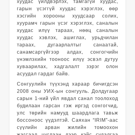
хуудас үйлдвэрлэх, тамгагүй хуудас,
гарын үсэггүй хуудас хэрэглэх, өөр
хэсгийн хорооны хуудсаар солих,
хуурамч гарын үсэг хэрэглэх, саналын
хуудас илүү тараах, нөөц саналын
хуудас хэвлэх, ашиглах, урьдчилан
тараах, дугаарлалтыг санаатай,
санамсаргүйгээр алдах, сонгогчийн
үнэмлэхийн тооноос илүү эсвэл дутуу
хуваарилах, хадгалалт зэрэг олон
асуудал гардаг байв.
Сонгуулийн түүхэнд хараар бичигдсэн
2008 оны УИХ-ын сонгууль. Долдугаар
сарын 1-ний үйл явдал санал тоолоход
будилаан гарсан гэж иргэд сонгогчид,
улс төрийн намууд шаардлага тавьж
боссоноос үүдэлтэй. Саяхан “IRIM”-аас
сүүлийн арван жилийн томоохон
жагсаал цуглаан дээр кэйс судалгаа