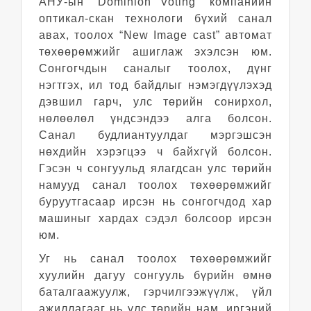
АНУ-ын “Dominion Voting” компанийн
оптикал-скан технологи бүхий санал
авах, тоолох “New Image cast” автомат
төхөөрөмжийг ашиглаж эхэлсэн юм.
Сонгогчдын саналыг тоолох, дүнг
нэгтгэх, ил тод байдлыг нэмэгдүүлэхэд
дэвшил гарч, улс төрийн сонирхол,
нөлөөлөл үндсэндээ алга болсон.
Санал будлиантуулдаг мэргэшсэн
нөхдийн хэрэгцээ ч байхгүй болсон.
Гэсэн ч сонгуульд ялагдсан улс төрийн
намууд санал тоолох төхөөрөмжийг
буруутгасаар ирсэн нь сонгогчдод хар
машиныг хардах сэдэл болсоор ирсэн
юм.
Уг нь санал тоолох төхөөрөмжийг
хуулийн дагуу сонгууль бүрийн өмнө
баталгаажуулж, гэрчилгээжүүлж, үйл
ажиллагааг нь улс төрийн нам, иргэний