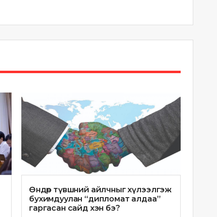
Өндөр түвшний айлчныг хүлээлгэж
бухимдуулан “дипломат алдаа”
гаргасан сайд хэн бэ?