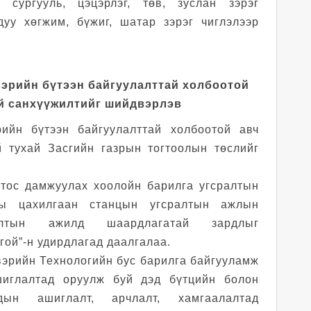
 сургууль, цэцэрлэг, төв, зуслан зэрэг
дуу хөгжим, бүжиг, шатар зэрэг чиглэлээр
эрийн бүтээн байгуулалттай холбоотой
й санхүүжилтийг шийдвэрлэв
ийн бүтээн байгуулалттай холбоотой авч
й тухай Засгийн газрын тогтоолын төслийг
 тос дамжуулах хоолойн барилга угсралтын
ны цахилгаан станцын угсралтын ажлын
алтын ажилд шаардлагатай зардлыг
гой”-н удирдлагад даалгалаа.
вэрийн Технологийн бус барилга байгууламж
иглалтад оруулж буй дэд бүтцийн болон
дын ашиглалт, арчлалт, хамгаалалтад