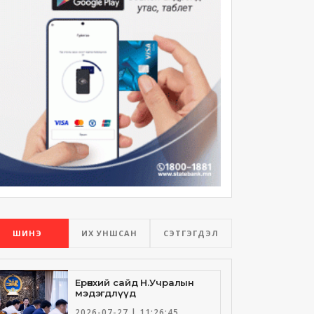
ШИНЭ
ИХ УНШСАН
СЭТГЭГДЭЛ
Ерөнхий сайд Н.Учралын
мэдэгдлүүд
2026-07-27 | 11:26:45