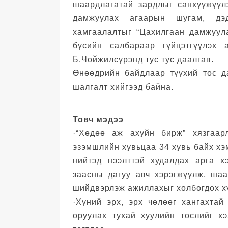
шаардлагатай зардлыг санхүүжүүл
дамжуулах агаарын шугам, дэ
хамгаалалтыг “Цахилгаан дамжуул
бүсийн салбараар гүйцэтгүүлэх
Б.Чойжилсүрэнд тус тус даалгав.
Өнөөдрийн байдлаар түүхий тос д
шалгалт хийгээд байна.
Товч мэдээ
·“Хөдөө аж ахуйн бирж” хязгаар
эзэмшлийн хувьцаа 34 хувь байх хэ
нийтэд нээлттэй худалдах арга х
заасны дагуу авч хэрэгжүүлж, шаа
шийдвэрлэж ажиллахыг холбогдох хү
·Хүний эрх, эрх чөлөөг хангахтай
оруулах тухай хуулийн төслийг х