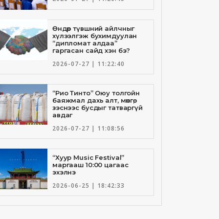
Өндөр түвшний айлчныг
хүлээлгэж бухимдуулан
“дипломат алдаа”
гаргасан сайд хэн бэ?
2026-07-27 | 11:22:40
“Рио Тинто” Оюу толгойн
баяжмал дахь алт, мөнгө,
зэснээс бусдыг татваргүй
авдаг
2026-07-27 | 11:08:56
“Хуур Music Festival”
маргааш 10:00 цагаас
эхэлнэ
2026-06-25 | 18:42:33
Төрийн банкны И-Билл