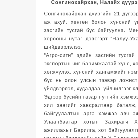
Сонгинохайрхан, Налайх дүүрэг
Сонгинохайрхан дүүргийн 21 дүгээ
аж ахуй, хөнгөн болон хүнсний ү
засгийн тусгай бүс байгуулна. Мө
хорооны нутаг дэвсгэрт “Налуу-Ух
шийдвэрлэлээ.
“Агро-сити” эдийн засгийн тусга
экспортын чиг баримжаатай хүнс, х
хөгжүүлэх, хүнсний хангамжийг нэмэ
бүс нь олон улсын тээвэр ложист
үйлдвэрлэл, худалдаа, үйлчилгээг к
Эдгээр бүсийн газар нутгийн хэмжээ
хил заагийг хавсралтаар баталж,
байгуулалтын арга хэмжээ авч а
Улаанбаатар хотын Захирагч Х
ажиллахыг Барилга, хот байгуулалт