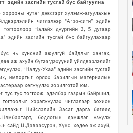
т эдийн засгийн тусгай бүс байгуулна
р хорооны нутаг дэвсгэрт хүлэмж-агуулахын
йлдвэрлэлийн чиглэлээр “Агро-сити” эдийн
н тогтоолоор Налайх дүүргийн 3, 5 дугаар
аа” эдийн засгийн тусгай бүс байгуулахаар
й бүс нь хүнсний аюулгүй байдлыг хангах,
өдөө аж ахуйн бүтээгдэхүүний үйлдвэрлэлийг
гдүүлэх, “Налуу-Ухаа” эдийн засгийн тусгай
ик, импортыг орлох барилгын материалын
ластераар хөгжүүлэх зорилготой юм.
г тус тус тогтоож, эдэлбэр газрын байршил,
 тогтоолыг хэрэгжүүлэх чиглэлээр зохион
жиллахыг Нийслэлийн Засаг дарга бөгөөд
.Нямбаатарт, бодлогын дэмжлэг үзүүлж
ын сайд Ц.Даваасүрэн, Хүнс, хөдөө аж ахуй,