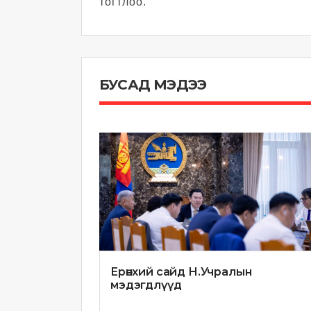
тогтлоо.
БУСАД МЭДЭЭ
Ерөнхий сайд Н.Учралын
мэдэгдлүүд