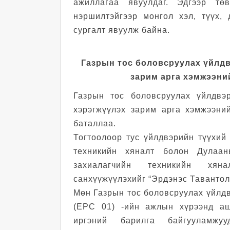
ажиллагаа явуулдаг. Эдгээр төв
нэршилтэйгээр монгол хэл, түүх, 
сургалт явуулж байна.
Газрын тос боловсруулах үйлдв
зарим арга хэмжээни
Газрын тос боловсруулах үйлдвэр
хэрэгжүүлэх зарим арга хэмжээни
баталлаа.
Тогтоолоор тус үйлдвэрийн түүхий
техникийн хяналт болон Дулаа
захиалагчийн техникийн хян
санхүүжүүлэхийг “Эрдэнэс Тавантол
Мөн Газрын тос боловсруулах үйлд
(EPC 01) -ийн ажлын хүрээнд аш
иргэний барилга байгууламжуу