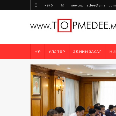
+976
newtopmedee@gmail.com
НҮҮР
УЛС ТӨР
ЭДИЙН ЗАСАГ
НИ