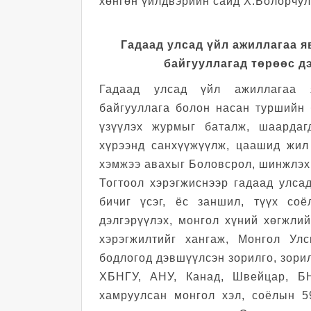
хөнгөн үйлдвэрийн сайд Х.Болорчул
Гадаад улсад үйл ажиллагаа 
байгууллагад төрөөс д
Гадаад улсад үйл ажиллагаа 
байгууллага болон насан туршийн
үзүүлэх журмыг баталж, шаардаг
хүрээнд санхүүжүүлж, цаашид жил
хэмжээ авахыг Боловсрол, шинжлэх
Тогтоол хэрэгжиснээр гадаад улса
бичиг үсэг, ёс заншил, түүх соё
дэлгэрүүлэх, монгол хүний хөгжли
хэрэгжилтийг хангаж, Монгол Ул
бодлогод дэвшүүлсэн зорилго, зори
ХБНГУ, АНУ, Канад, Швейцар, БН
хамруулсан монгол хэл, соёлын 5