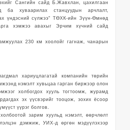
эхийг Сангийн сайд Б.Жавхлан, цахилгаан
д ба хуваарилах станцуудын арчлалт,
ах үндэсний сүлжээ” ТӨХК-ийн Зүүн-Өмнөд
 арга хэмжээ авахыг Эрчим хүчний сайд
амжуулах 230 км хоолойг гагнаж, чанарын
лагдмал хариуцлагатай компанийн төрийн
мжээнд нэмэлт хувьцаа гарган биржээр олон
эмжээг холбогдох хууль тогтоомж, журамд
рдагдах эх үүсвэрийг тооцож, зохих ёсоор
мүүст үүрэг болгов.
 холбоотой зарим хуульд нэмэлт, өөрчлөлт
элэлцэн дэмжиж, УИХ-д өргөн мэдүүлэхээр