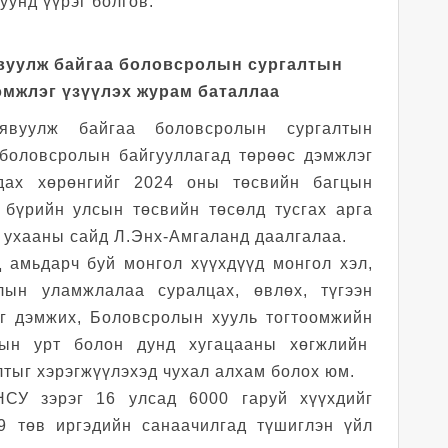
уунд үүрэг болгов.
явуулж байгаа боловсролын сургалтын
эмжлэг үзүүлэх журам баталлаа
явуулж байгаа боловсролын сургалтын
 боловсролын байгууллагад төрөөс дэмжлэг
дах хөрөнгийг 2024 оны төсвийн багцын
 бүрийн улсын төсвийн төсөлд тусгах арга
 ухааны сайд Л.Энх-Амгаланд даалгалаа.
д амьдарч буй монгол хүүхдүүд монгол хэл,
лын уламжлалаа суралцах, өвлөх, түгээн
йг дэмжих, Боловсролын хууль тогтоомжийн
сын урт болон дунд хугацааны хөгжлийн
лтыг хэрэгжүүлэхэд чухал алхам болох юм.
СУ зэрэг 16 улсад 6000 гаруй хүүхдийг
9 төв иргэдийн санаачилгад түшиглэн үйл