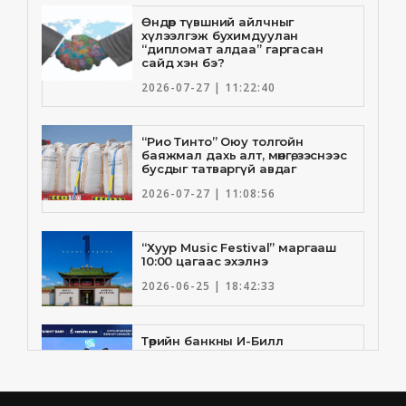
Өндөр түвшний айлчныг
хүлээлгэж бухимдуулан
“дипломат алдаа” гаргасан
сайд хэн бэ?
2026-07-27 | 11:22:40
“Рио Тинто” Оюу толгойн
баяжмал дахь алт, мөнгө, зэснээс
бусдыг татваргүй авдаг
2026-07-27 | 11:08:56
“Хуур Music Festival” маргааш
10:00 цагаас эхэлнэ
2026-06-25 | 18:42:33
Төрийн банкны И-Билл
үйлчилгээнд Голомт банк
нэгдлээ
2026-06-25 | 9:33:55