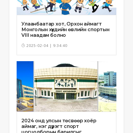
Улаанбаатар хот, Орхон аймагт
Монголын хүүхдийн өвлийн спортын
VIII наадам болно
2025-02-04 | 9:34:40
2024 онд улсын төсвөөр хоёр
аймаг, нэг дүүрэгт спорт
цогцолборын барилгыг