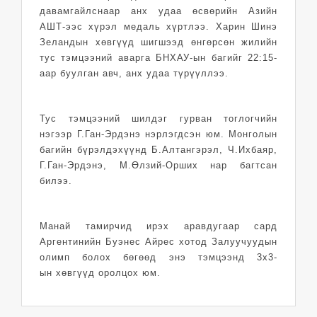
давамгайлснаар анх удаа өсвөрийн Азийн
АШТ-ээс хүрэл медаль хүртлээ. Харин Шинэ
Зеландын хөвгүүд шигшээд өнгөрсөн жилийн
тус тэмцээний аварга БНХАУ-ын багийг 22:15-
аар буулган авч, анх удаа түрүүллээ.
Тус тэмцээний шилдэг гурван тоглогчийн
нэгээр Г.Ган-Эрдэнэ нэрлэгдсэн юм. Монголын
багийн бүрэлдэхүүнд Б.Алтангэрэл, Ч.Ихбаяр,
Г.Ган-Эрдэнэ, М.Өлзий-Орших нар багтсан
билээ.
Манай тамирчид ирэх аравдугаар сард
Аргентинийн Буэнес Айрес хотод Залуучуудын
олимп болох бөгөөд энэ тэмцээнд 3х3-
ын хөвгүүд оролцох юм.