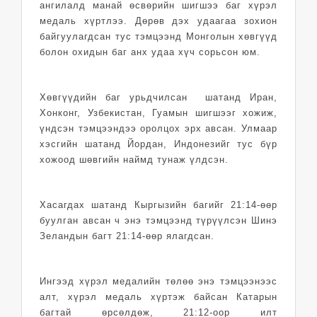
ангилалд манай өсвөрийн шигшээ баг хүрэл
медаль хүртлээ. Дөрөв дэх удаагаа зохион
байгуулагдсан тус тэмцээнд Монголын хөвгүүд
болон охидын баг анх удаа хүч сорьсон юм.
Хөвгүүдийн баг урьдчилсан шатанд Иран,
Хонконг, Узбекистан, Гуамын шигшээг хожиж,
үндсэн тэмцээндээ оролцох эрх авсан. Улмаар
хэсгийн шатанд Йордан, Индонезийг тус бүр
хожоод шөвгийн наймд тунаж үлдсэн.
Хасагдах шатанд Кыргызийн багийг 21:14-өөр
буулган авсан ч энэ тэмцээнд түрүүлсэн Шинэ
Зеландын багт 21:14-өөр ялагдсан.
Ингээд хүрэл медалийн төлөө энэ тэмцээнээс
алт, хүрэл медаль хүртэж байсан Катарын
багтай өрсөлдөж, 21:12-оор илт