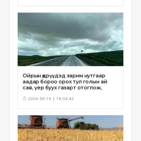
Ойрын өдрүүдэд зарим нутгаар
аадар бороо орох тул голын ай
сав, үер буух газарт отоглож,
хоноглохгүй байхыг зөвлөв
2026-06-16 | 18:04:42