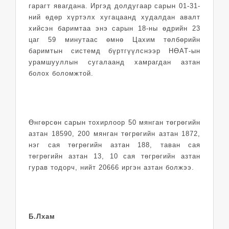
гарагт явагдана. Иргэд долдугаар сарын 01-31-
ний өдөр хүртэлх хугацаанд худалдан авалт
хийсэн баримтаа энэ сарын 18-ны өдрийн 23
цаг 59 минутаас өмнө Цахим төлбөрийн
баримтын системд бүртгүүлснээр НӨАТ-ын
урамшууллын сугалаанд хамрагдан азтан
болох боломжтой.
Өнгөрсөн сарын тохирлоор 50 мянган төгрөгийн
азтан 18590, 200 мянган төгрөгийн азтан 1872,
нэг сая төгрөгийн азтан 188, таван сая
төгрөгийн азтан 13, 10 сая төгрөгийн азтан
гурав тодорч, нийт 20666 иргэн азтан болжээ.
Б.Лхам