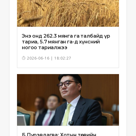
Энэ онд 262.3 мянга га талбайд үр
тариа, 5.7 мянган га-д хүнсний
ногоо тариалжээ
2026-06-16 | 18:02:27
Б.Пүрэвдагва: Хотын төсвийн