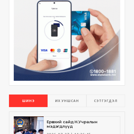
ШИНЭ
ИХ УНШСАН
СЭТГЭГДЭЛ
Ерөнхий сайд Н.Учралын
мэдэгдлүүд