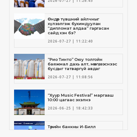
2026-07-27 | 11:26:45
Өндөр түвшний айлчныг
хүлээлгэж бухимдуулан
“дипломат алдаа” гаргасан
сайд хэн бэ?
2026-07-27 | 11:22:40
“Рио Тинто” Оюу толгойн
баяжмал дахь алт, мөнгө, зэснээс
бусдыг татваргүй авдаг
2026-07-27 | 11:08:56
“Хуур Music Festival” маргааш
10:00 цагаас эхэлнэ
2026-06-25 | 18:42:33
Төрийн банкны И-Билл
үйлчилгээнд Голомт банк
нэгдлээ