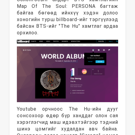
Map Of The Soul: PERSONA багтаж
байгаа бөгөөд ийнхүү хэдэн долоо
хоногийн турш billboard-ийг тэргүүлээд
байсан BTS-ийг "The Hu" хамтлаг ардаа
орхилоо.
Youtube орчнооc The Hu-ийн дууг
сонсохоор өдөр бүр ханддаг олон сая
хэрэглэгчид маш идэвхтэйгээр тэдний
шинэ цомгийг худалдан авч байна.