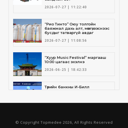
2026-07-27 | 11:22:40
“Рио Тинто” Оюу толгойн
баяжмал дахь алт, мөнгө, зэснээс
бусдыг татваргүй авдаг
2026-07-27 | 11:08:56
“Хуур Music Festival” маргааш
10:00 цагаас эхэлнэ
2026-06-25 | 18:42:33
Төрийн банкны И-Билл
үйлчилгээнд Голомт банк
нэгдлээ
2026-06-25 | 9:33:55
Төрийн банк, Санхүү Эдийн
© Copyright Topmedee 2026, All Rights Reserved
Засгийн Их Сургууль хамтын