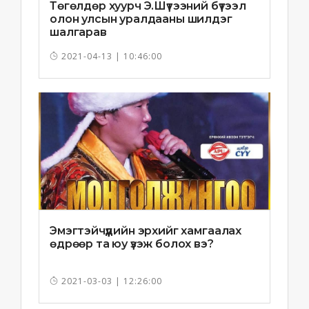
Төгөлдөр хуурч Э.Шүтээний бүтээл
олон улсын уралдааны шилдэг
шалгарав
2021-04-13 | 10:46:00
Эмэгтэйчүүдийн эрхийг хамгаалах
өдрөөр та юу үзэж болох вэ?
2021-03-03 | 12:26:00