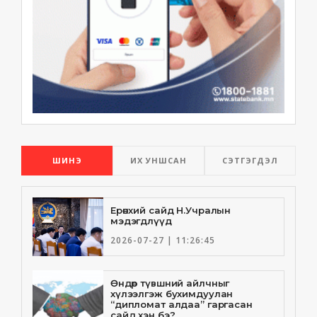
ШИНЭ
ИХ УНШСАН
СЭТГЭГДЭЛ
Ерөнхий сайд Н.Учралын
мэдэгдлүүд
2026-07-27 | 11:26:45
Өндөр түвшний айлчныг
хүлээлгэж бухимдуулан
“дипломат алдаа” гаргасан
сайд хэн бэ?