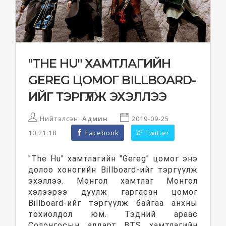
"THE HU" ХАМТЛАГИЙН
GEREG ЦОМОГ BILLBOARD-
ИЙГ ТЭРГҮҮЛЖ ЭХЭЛЛЭЭ
Нийтэлсэн:
Админ
2019-09-25
10:21:18
Facebook
Twitter
"The Hu" хамтлагийн "Gereg" цомог энэ
долоо хоногийн Billboard-ийг тэргүүлж
эхэллээ. Монгол хамтлаг Монгол
хэлээрээ дуулж гаргасан цомог
Billboard-ийг тэргүүлж байгаа анхны
тохиолдол юм. Тэдний араас
Солонгосын алдарт BTS хамтлагийн