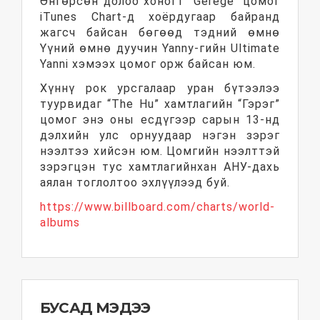
Өнгөрсөн долоо хоногт "Gerege" цомог
iTunes Chart-д хоёрдугаар байранд
жагсч байсан бөгөөд тэдний өмнө
Үүний өмнө дуучин Yanny-гийн Ultimate
Yanni хэмээх цомог орж байсан юм.
Хүннү рок урсгалаар уран бүтээлээ
туурвидаг “The Hu” хамтлагийн “Гэрэг”
цомог энэ оны есдүгээр сарын 13-нд
дэлхийн улс орнуудаар нэгэн зэрэг
нээлтээ хийсэн юм. Цомгийн нээлттэй
зэрэгцэн тус хамтлагийнхан АНУ-дахь
аялан тоглолтоо эхлүүлээд буй.
https://www.billboard.com/charts/world-
albums
БУСАД МЭДЭЭ