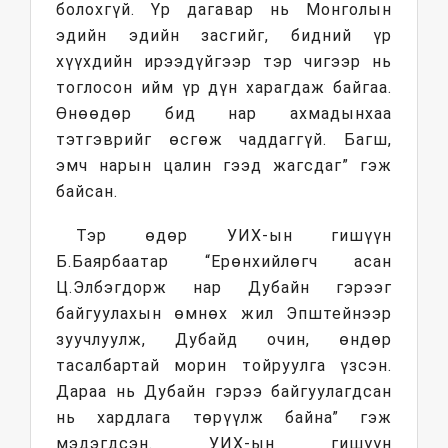
болохгүй. Үр дагавар нь Монголын
эдийн эдийн засгийг, бидний үр
хүүхдийн ирээдүйгээр тэр чигээр нь
тоглосон ийм үр дүн харагдаж байгаа.
Өнөөдөр бид нар ахмадынхаа
тэтгэврийг өсгөж чаддаггүй. Багш,
эмч нарын цалин гээд жагсдаг” гэж
байсан.
Тэр өдөр УИХ-ын гишүүн
Б.Баярбаатар “Ерөнхийлөгч асан
Ц.Элбэгдорж нар Дубайн гэрээг
байгуулахын өмнөх жил Эпштейнээр
зуучлуулж, Дубайд очин, өндөр
тасалбартай морин тойруулга үзсэн.
Дараа нь Дубайн гэрээ байгуулагдсан
нь хардлага төрүүлж байна” гэж
мэдэгдсэн. УИХ-ын гишүүн