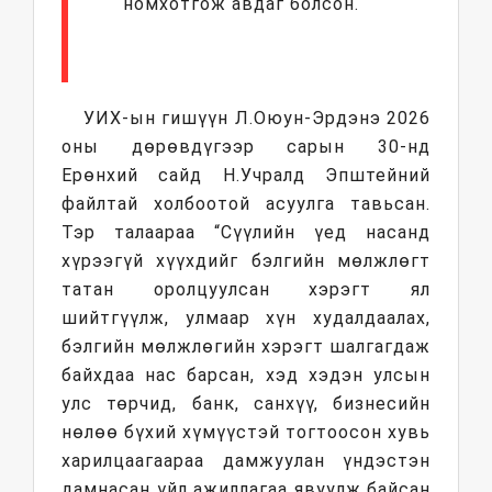
номхотгож авдаг болсон.
УИХ-ын гишүүн Л.Оюун-Эрдэнэ 2026
оны дөрөвдүгээр сарын 30-нд
Ерөнхий сайд Н.Учралд Эпштейний
файлтай холбоотой асуулга тавьсан.
Тэр талаараа “Сүүлийн үед насанд
хүрээгүй хүүхдийг бэлгийн мөлжлөгт
татан оролцуулсан хэрэгт ял
шийтгүүлж, улмаар хүн худалдаалах,
бэлгийн мөлжлөгийн хэрэгт шалгагдаж
байхдаа нас барсан, хэд хэдэн улсын
улс төрчид, банк, санхүү, бизнесийн
нөлөө бүхий хүмүүстэй тогтоосон хувь
харилцаагаараа дамжуулан үндэстэн
дамнасан үйл ажиллагаа явуулж байсан