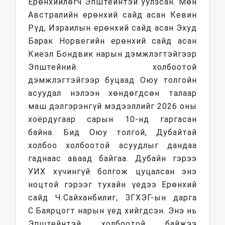
Ерөнхийлөгч Эпштейнтэй уулзсан. Мөн
Австралийн ерөнхий сайд асан Кевин
Рүд, Израилын ерөнхий сайд асан Эхуд
Барак Норвегийн ерөнхий сайд асан
Киеэл Бондвик нарын дэмжлэгтэйгээр
Эпштейний холбоотой
дэмжлэгтэйгээр буцаад Оюу толгойн
асуудал нэлээн хөндөгдсөн талаар
маш дэлгэрэнгүй мэдээллийг 2026 оны
хоёрдугаар сарын 10-нд гаргасан
байна. Бид Оюу толгой, Дубайтай
холбоо холбоотой асуудлыг дандаа
гаднаас аваад байгаа. Дубайн гэрээ
УИХ хүчингүй болгож цуцалсан энэ
ноцтой гэрээг тухайн үедээ Ерөнхий
сайд Ч.Сайханбилиг, ЗГХЭГ-ын дарга
С.Баярцогт нарын үед хийгдсэн. Энэ нь
Эпштейнтэй холбоотой байжээ