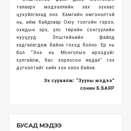
талаарх мэдээллийн зах зухаас
цухуйлгахад энэ. Хамгийн эмгэнэлтэй
нь, ийм байдлаар Оюу толгойн гэрээ,
охидын эрх, улс төрийн сонгуулийн
нууцууд Эпштейнийн файлд
хадгалагдаж байна гэхэд болно. Ер нь
бол “Энэ нь Монголын ирээдүйг
хулгайлж, бас хорлосон явдал” гэх
дүгнэлтийг хийх хүн олон байна.
Эх сурвалж: “Зууны мэдээ”
сонин
Б.БАЯР
БУСАД МЭДЭЭ