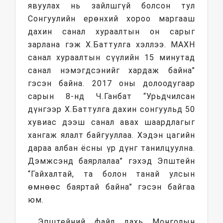
явуулах нь зайлшгүй болсон тул
Сонгуулийн ерөнхий хороо маргааш
дахин санал хураалтын он сарыг
зарлана гэж Х.Баттулга хэллээ. МАХН
санал хураалтын сүүлийн 15 минутад
санал нэмэгдсэнийг хардаж байна”
гэсэн байна. 2017 оны долоодугаар
сарын 8-нд Ч.Ганбат “Урьдчилсан
дүнгээр Х.Баттулга дахин сонгуульд 50
хувиас дээш санал авах шаардлагыг
хангаж ялалт байгууллаа. Хэдэн цагийн
дараа албан ёсны үр дүнг танилцуулна.
Дэмжсэнд баярлалаа” гэхэд Эпштейн
“Гайхалтай, та болон танай улсын
өмнөөс баяртай байна” гэсэн байгаа
юм.
Эпштейний файл дахь Монголын