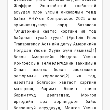
Жеффри Эпштэйнтэй холбоотой
асуудал олон улсын анхаарлын төвд
байна. АНУ-ын Конгрессоос 2025 оны
арваннэгдүгээр сард баталсан
“Эпштэйний хавтас хэргийн ил тод
байдлын тухай хууль” (Epstein Files
Transparency Act)-ийн дагуу Америкийн
Нэгдсэн Улсын Хууль зүйн яамнаас[1]
болон Америкийн Нэгдсэн Улсын
Конгрессын Төлөөлөгчдийн танхимын
Хянан шалгах болон засаглалын
реформын хорооноос[2] ил тод,
нээлттэй болгосон хавтаст хэргийн
материал, баримт бичигт шинэ
баримтууд дэлгэгдэж, Монгол
иргэдийн эрх зөрчигдсөн байж
болзошгүй асуудлууд, Монгол Улсын