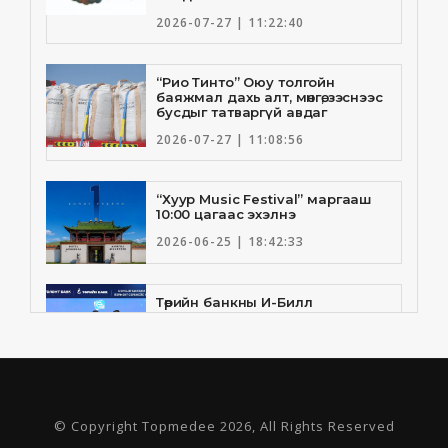
2026-07-27 | 11:22:40
“Рио Тинто” Оюу толгойн
баяжмал дахь алт, мөнгө, зэснээс
бусдыг татваргүй авдаг
2026-07-27 | 11:08:56
“Хуур Music Festival” маргааш
10:00 цагаас эхэлнэ
2026-06-25 | 18:42:33
Төрийн банкны И-Билл
үйлчилгээнд Голомт банк
нэгдлээ
2026-06-25 | 9:33:55
Төрийн банк, Санхүү Эдийн
© Copyright Topmedee 2026, All Rights Reserved
Засгийн Их Сургууль хамтын