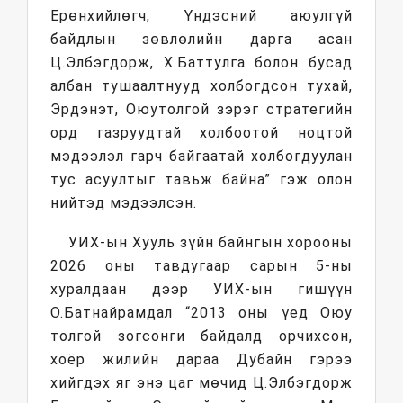
Ерөнхийлөгч, Үндэсний аюулгүй
байдлын зөвлөлийн дарга асан
Ц.Элбэгдорж, Х.Баттулга болон бусад
албан тушаалтнууд холбогдсон тухай,
Эрдэнэт, Оюутолгой зэрэг стратегийн
орд газруудтай холбоотой ноцтой
мэдээлэл гарч байгаатай холбогдуулан
тус асуултыг тавьж байна” гэж олон
нийтэд мэдээлсэн.
УИХ-ын Хууль зүйн байнгын хорооны
2026 оны тавдугаар сарын 5-ны
хуралдаан дээр УИХ-ын гишүүн
О.Батнайрамдал “2013 оны үед Оюу
толгой зогсонги байдалд орчихсон,
хоёр жилийн дараа Дубайн гэрээ
хийгдэх яг энэ цаг мөчид Ц.Элбэгдорж