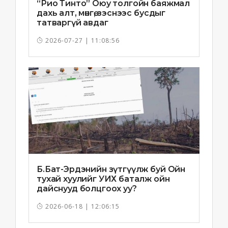
“Рио Тинто” Оюу толгойн баяжмал
дахь алт, мөнгө, зэснээс бусдыг
татваргүй авдаг
2026-07-27 | 11:08:56
Б.Бат-Эрдэнийн зүтгүүлж буй Ойн
тухай хуулийг УИХ баталж ойн
дайснууд болцгоох уу?
2026-06-18 | 12:06:15