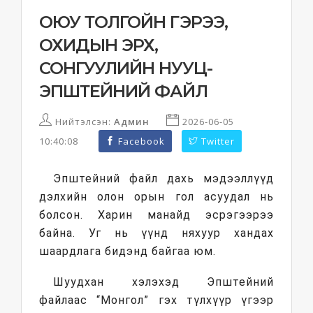
ОЮУ ТОЛГОЙН ГЭРЭЭ,
ОХИДЫН ЭРХ,
СОНГУУЛИЙН НУУЦ-
ЭПШТЕЙНИЙ ФАЙЛ
Нийтэлсэн:
Админ
2026-06-05
10:40:08
Facebook
Twitter
Эпштейний файл дахь мэдээллүүд
дэлхийн олон орын гол асуудал нь
болсон. Харин манайд эсрэгээрээ
байна. Уг нь үүнд няхуур хандах
шаардлага бидэнд байгаа юм.
Шуудхан хэлэхэд Эпштейний
файлаас “Монгол” гэх түлхүүр үгээр