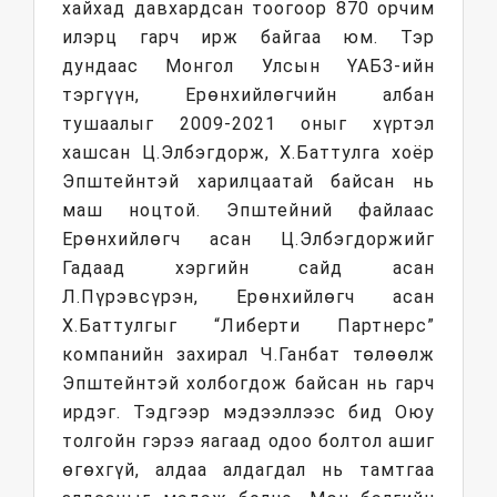
хайхад давхардсан тоогоор 870 орчим
илэрц гарч ирж байгаа юм. Тэр
дундаас Монгол Улсын ҮАБЗ-ийн
тэргүүн, Ерөнхийлөгчийн албан
тушаалыг 2009-2021 оныг хүртэл
хашсан Ц.Элбэгдорж, Х.Баттулга хоёр
Эпштейнтэй харилцаатай байсан нь
маш ноцтой. Эпштейний файлаас
Ерөнхийлөгч асан Ц.Элбэгдоржийг
Гадаад хэргийн сайд асан
Л.Пүрэвсүрэн, Ерөнхийлөгч асан
Х.Баттулгыг “Либерти Партнерс”
компанийн захирал Ч.Ганбат төлөөлж
Эпштейнтэй холбогдож байсан нь гарч
ирдэг. Тэдгээр мэдээллээс бид Оюу
толгойн гэрээ яагаад одоо болтол ашиг
өгөхгүй, алдаа алдагдал нь тамтгаа