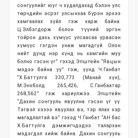
сонгуулийг юуг ч худалдахад бэлэн улс
төрчдийн эсрэг улсынхаа бүрэн эрхээ
хамгаалах зүйл гэж харж байна.
Ц.Элбэгдорж болон түүний эргэн
тойрон дахь хүмүүс улсаасаа урвасан
хүмүүс гэгдэн унаж магадгүй. Олон
нийт дунд нэр хүнд нь хамгийн муу
болно гэсэн үг” гэхэд Эпштейн “Явцын
мэдээ байна уу” гэж, үүнд Ч.Ганбат
“Х.Баттулга 330,773 (Манай хүн),
М.Энхболд 265,426, С.Ганбаатар
268,562” гэж хариулжээ. Эпштейн
“Дахин сонгууль явуулна гэсэн үг үү.
Тэгвэл хэзээ явуулах вэ, тэр ялах хэр
магадлалтай вэ” гэхэд Ч.Ганбат “АН бас
Х.Баттулга дэмжигчдэдээ талархан
мэдэгдэл хийж байна. Дахин сонгууль