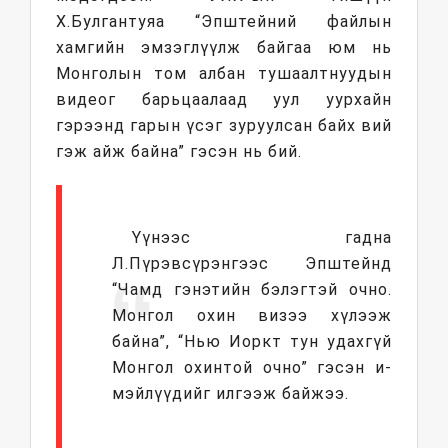
Х.Булгантуяа “Эпштейний файлын
хамгийн эмзэглүүлж байгаа юм нь
Монголын том албан тушаалтнуудын
видеог барьцаалаад уул уурхайн
гэрээнд гарын үсэг зуруулсан байх вий
гэж айж байна” гэсэн нь бий.
Үүнээс гадна
Л.Пүрэвсүрэнгээс Эпштейнд
“Чамд гэнэтийн бэлэгтэй очно.
Монгол охин визээ хүлээж
байна”, “Нью Иоркт тун удахгүй
Монгол охинтой очно” гэсэн и-
мэйлүүдийг илгээж байжээ.