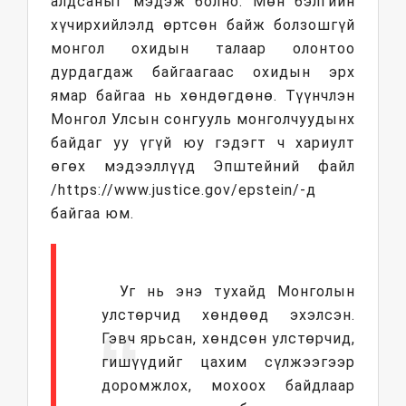
алдсаныг мэдэж болно. Мөн бэлгийн
хүчирхийлэлд өртсөн байж болзошгүй
монгол охидын талаар олонтоо
дурдагдаж байгаагаас охидын эрх
ямар байгаа нь хөндөгдөнө. Түүнчлэн
Монгол Улсын сонгууль монголчуудынх
байдаг уу үгүй юу гэдэгт ч хариулт
өгөх мэдээллүүд Эпштейний файл
/https://www.justice.gov/epstein/-д
байгаа юм.
Уг нь энэ тухайд Монголын
улстөрчид хөндөөд эхэлсэн.
Гэвч ярьсан, хөндсөн улстөрчид,
гишүүдийг цахим сүлжээгээр
доромжлох, мохоох байдлаар