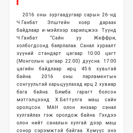
2016 оны зургаадугаар сарын 26-нд
Ч.Ганбат Эпштейн хоёр дараах
байдлаар и-мэйлээр харилцжээ. Түүнд
Ч.Ганбат “Сайн уу Жеффри,
холбогдсонд баярлалаа. Санал хураалт
зүүний стандарт цагаар 10:00 цагт
(Монголын цагаар 22:00) дуусна. 17:00
цагийн байдлаар ирц 45.6 хувьтай
байна. 2016 оны парламентын
сонгуультай харьцуулахад ирц 2 хувиар
бага байна. Бямба гарагт болсон
мэтгэлцээнд Х.Баттулга маш сайн
оролцсон. МАН олон янзаар санал
хулгайлах гэж оролдож байна. Гэхдээ
олон нийт саналын хулгай дээр маш
сонор сэрэмжтэй байгаа. Хүмүүс энэ