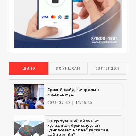
ШИНЭ
ИХ УНШСАН
СЭТГЭГДЭЛ
Ерөнхий сайд Н.Учралын
мэдэгдлүүд
2026-07-27 | 11:26:45
Өндөр түвшний айлчныг
хүлээлгэж бухимдуулан
“дипломат алдаа” гаргасан
сайд хэн бэ?