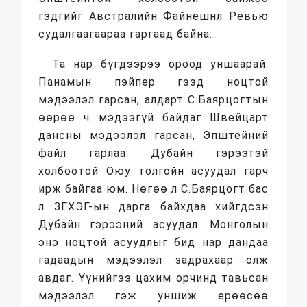
гэдгийг Австралийн Файнешнл Ревью
судалгаагаараа гаргаад байна.
Та нар бүгдээрээ ороод уншаарай.
Панамын пэйпер гээд ноцтой
мэдээлэл гарсан, алдарт С.Баярцогтын
өөрөө ч мэдээгүй байдаг Швейцарт
дансны мэдээлэл гарсан, Эпштейний
файл гарлаа. Дубайн гэрээтэй
холбоотой Оюу толгойн асуудал гарч
ирж байгаа юм. Нөгөө л С.Баярцогт бас
л ЗГХЭГ-ын дарга байхдаа хийгдсэн
Дубайн гэрээний асуудал. Монголын
энэ ноцтой асуудлыг бид нар дандаа
гадаадын мэдээлэл задрахаар олж
авдаг. Үүнийгээ цахим орчинд тавьсан
мэдээлэл гэж уншиж ерөөсөө