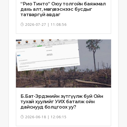
“Рио Тинто” Оюу толгойн баяжмал
дахь алт, мөнгө, зэснээс бусдыг
татваргүй авдаг
2026-07-27 | 11:08:56
Б.Бат-Эрдэнийн зүтгүүлж буй Ойн
тухай хуулийг УИХ баталж ойн
дайснууд болцгоох уу?
2026-06-18 | 12:06:15