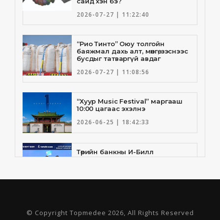
сайд хэн бэ?
2026-07-27 | 11:22:40
“Рио Тинто” Оюу толгойн
баяжмал дахь алт, мөнгө, зэснээс
бусдыг татваргүй авдаг
2026-07-27 | 11:08:56
“Хуур Music Festival” маргааш
10:00 цагаас эхэлнэ
2026-06-25 | 18:42:33
Төрийн банкны И-Билл
үйлчилгээнд Голомт банк
нэгдлээ
2026-06-25 | 9:33:55
Төрийн банк, Санхүү Эдийн
© Copyright Topmedee 2026, All Rights Reserved
Засгийн Их Сургууль хамтын