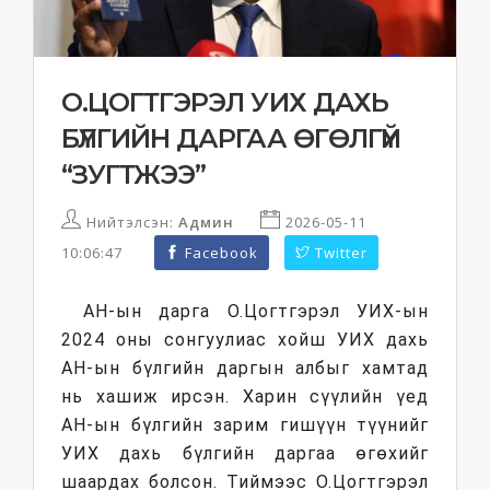
О.ЦОГТГЭРЭЛ УИХ ДАХЬ
БҮЛГИЙН ДАРГАА ӨГӨЛГҮЙ
“ЗУГТЖЭЭ”
Нийтэлсэн:
Админ
2026-05-11
10:06:47
Facebook
Twitter
АН-ын дарга О.Цогтгэрэл УИХ-ын
2024 оны сонгуулиас хойш УИХ дахь
АН-ын бүлгийн даргын албыг хамтад
нь хашиж ирсэн. Харин сүүлийн үед
АН-ын бүлгийн зарим гишүүн түүнийг
УИХ дахь бүлгийн даргаа өгөхийг
шаардах болсон. Тиймээс О.Цогтгэрэл