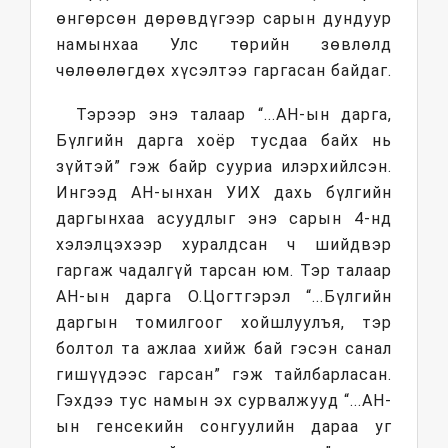
өнгөрсөн дөрөвдүгээр сарын дундуур
намынхаа Улс төрийн зөвлөлд
чөлөөлөгдөх хүсэлтээ гаргасан байдаг.
Тэрээр энэ талаар “...АН-ын дарга,
Бүлгийн дарга хоёр тусдаа байх нь
зүйтэй” гэж байр сууриа илэрхийлсэн.
Ингээд АН-ынхан УИХ дахь бүлгийн
даргынхаа асуудлыг энэ сарын 4-нд
хэлэлцэхээр хуралдсан ч шийдвэр
гаргаж чадалгүй тарсан юм. Тэр талаар
АН-ын дарга О.Цогтгэрэл “...Бүлгийн
даргын томилгоог хойшлуулъя, тэр
болтол та ажлаа хийж бай гэсэн санал
гишүүдээс гарсан” гэж тайлбарласан.
Гэхдээ тус намын эх сурвалжууд “...АН-
ын генсекийн сонгуулийн дараа уг