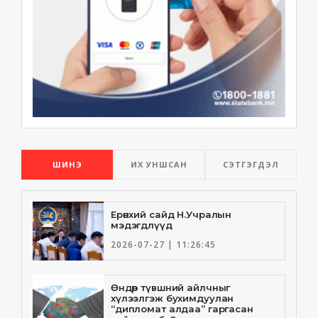
ШИНЭ
ИХ УНШСАН
СЭТГЭГДЭЛ
Ерөнхий сайд Н.Учралын
мэдэгдлүүд
2026-07-27 | 11:26:45
Өндөр түвшний айлчныг
хүлээлгэж бухимдуулан
“дипломат алдаа” гаргасан