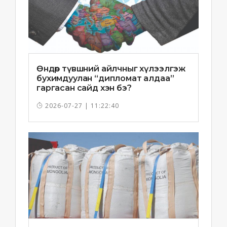
Өндөр түвшний айлчныг хүлээлгэж
бухимдуулан “дипломат алдаа”
гаргасан сайд хэн бэ?
2026-07-27 | 11:22:40