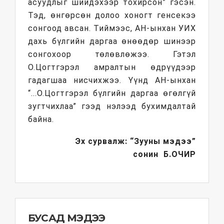
асуудлыг шийдэхээр тохирсон” гэсэн.
Тэд, өнгөрсөн долоо хоногт генсекээ
сонгоод авсан. Тиймээс, АН-ынхан УИХ
дахь бүлгийн даргаа өнөөдөр шинээр
сонгохоор төлөвлөжээ. Гэтэл
О.Цогтгэрэл амралтын өдрүүдээр
гадагшаа нисчихжээ. Үүнд АН-ынхан
“...О.Цогтгэрэл бүлгийн даргаа өгөлгүй
зугтчихлаа” гээд нэлээд бухимдалтай
байна.
Эх сурвалж: “Зууны мэдээ”
сонин
Б.
ОЧИР
БУСАД МЭДЭЭ