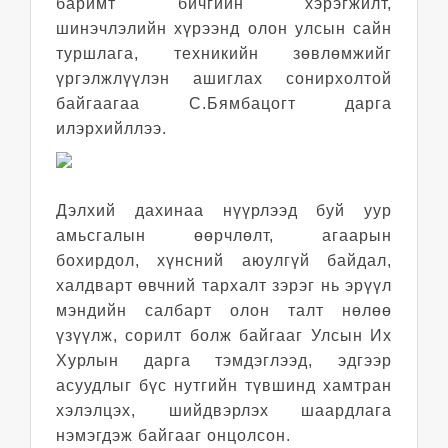
баримт бичгийн хэрэгжилт,
шинэчлэлийн хүрээнд олон улсын сайн
туршлага, техникийн зөвлөмжийг
үргэлжлүүлэн ашиглах сонирхолтой
байгаагаа С.Бямбацогт дарга
илэрхийллээ.
Дэлхий дахинаа нүүрлээд буй уур
амьсгалын өөрчлөлт, агаарын
бохирдол, хүнсний аюулгүй байдал,
халдварт өвчний тархалт зэрэг нь эрүүл
мэндийн салбарт олон талт нөлөө
үзүүлж, сорилт болж байгааг Улсын Их
Хурлын дарга тэмдэглээд, эдгээр
асуудлыг бүс нутгийн түвшинд хамтран
хэлэлцэх, шийдвэрлэх шаардлага
нэмэгдэж байгааг онцолсон.