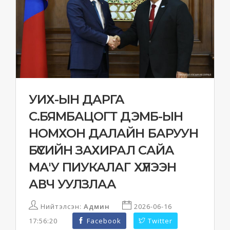
УИХ-ЫН ДАРГА
С.БЯМБАЦОГТ ДЭМБ-ЫН
НОМХОН ДАЛАЙН БАРУУН
БҮСИЙН ЗАХИРАЛ САЙА
МА'У ПИУКАЛАГ ХҮЛЭЭН
АВЧ УУЛЗЛАА
Нийтэлсэн:
Админ
2026-06-16
17:56:20
Facebook
Twitter