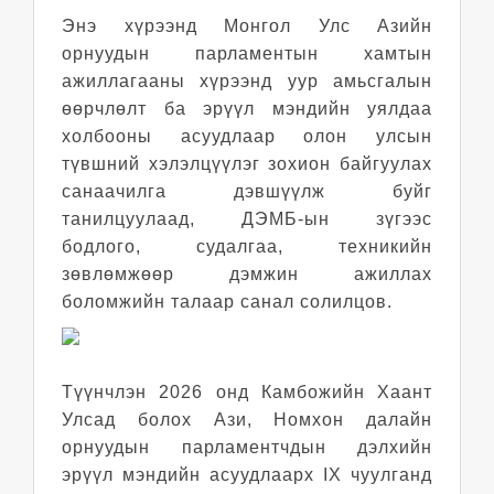
Энэ хүрээнд Монгол Улс Азийн
орнуудын парламентын хамтын
ажиллагааны хүрээнд уур амьсгалын
өөрчлөлт ба эрүүл мэндийн уялдаа
холбооны асуудлаар олон улсын
түвшний хэлэлцүүлэг зохион байгуулах
санаачилга дэвшүүлж буйг
танилцуулаад, ДЭМБ-ын зүгээс
бодлого, судалгаа, техникийн
зөвлөмжөөр дэмжин ажиллах
боломжийн талаар санал солилцов.
Түүнчлэн 2026 онд Камбожийн Хаант
Улсад болох Ази, Номхон далайн
орнуудын парламентчдын дэлхийн
эрүүл мэндийн асуудлаарх IX чуулганд