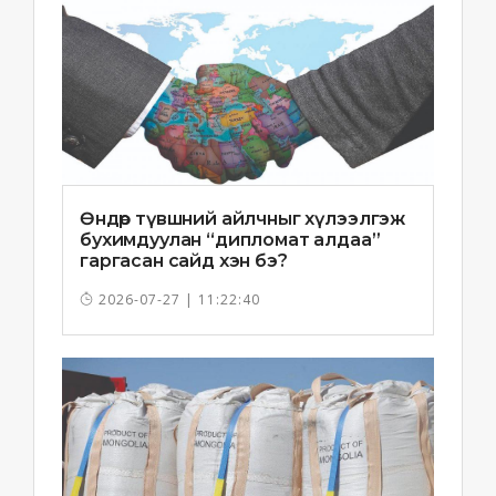
Өндөр түвшний айлчныг хүлээлгэж
бухимдуулан “дипломат алдаа”
гаргасан сайд хэн бэ?
2026-07-27 | 11:22:40