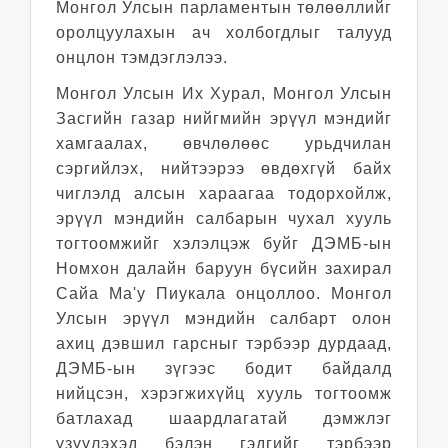
Монгол Улсын парламентын төлөөллийг
оролцуулахын ач холбогдлыг талууд
онцлон тэмдэглэлээ.
Монгол Улсын Их Хурал, Монгол Улсын
Засгийн газар нийгмийн эрүүл мэндийг
хамгаалах, өвчлөлөөс урьдчилан
сэргийлэх, нийтээрээ өвдөхгүй байх
чиглэлд алсын хараагаа тодорхойлж,
эрүүл мэндийн салбарын чухал хууль
тогтоомжийг хэлэлцэж буйг ДЭМБ-ын
Номхон далайн баруун бүсийн захирал
Сайа Ма'у Пиукала онцоллоо. Монгол
Улсын эрүүл мэндийн салбарт олон
ахиц дэвшил гарсныг тэрбээр дурдаад,
ДЭМБ-ын зүгээс бодит байдалд
нийцсэн, хэрэгжихүйц хууль тогтоомж
батлахад шаардлагатай дэмжлэг
үзүүлэхэд бэлэн гэдгийг тэрбээр