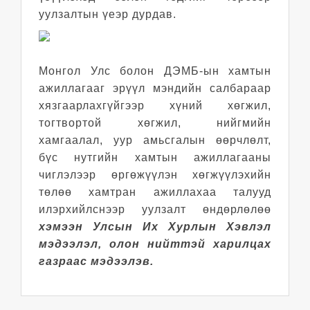
уулзалтын үеэр дурдав.
Монгол Улс болон ДЭМБ-ын хамтын
ажиллагааг эрүүл мэндийн салбараар
хязгаарлахгүйгээр хүний хөгжил,
тогтвортой хөгжил, нийгмийн
хамгаалал, уур амьсгалын өөрчлөлт,
бүс нутгийн хамтын ажиллагааны
чиглэлээр өргөжүүлэн хөгжүүлэхийн
төлөө хамтран ажиллахаа талууд
илэрхийлснээр уулзалт өндөрлөлөө
хэмээн Улсын Их Хурлын Хэвлэл
мэдээлэл, олон нийттэй харилцах
газраас мэдээлэв.