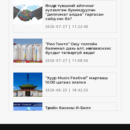
Өндөр түвшний айлчныг
хүлээлгэж бухимдуулан
“дипломат алдаа” гаргасан
сайд хэн бэ?
2026-07-27 | 11:22:40
“Рио Тинто” Оюу толгойн
баяжмал дахь алт, мөнгө, зэснээс
бусдыг татваргүй авдаг
2026-07-27 | 11:08:56
“Хуур Music Festival” маргааш
10:00 цагаас эхэлнэ
2026-06-25 | 18:42:33
Төрийн банкны И-Билл
үйлчилгээнд Голомт банк
нэгдлээ
2026-06-25 | 9:33:55