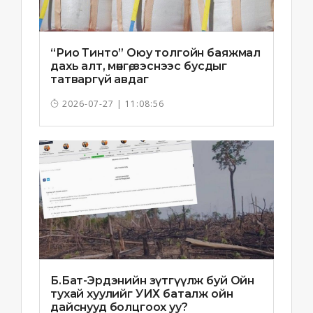
“Рио Тинто” Оюу толгойн баяжмал
дахь алт, мөнгө, зэснээс бусдыг
татваргүй авдаг
2026-07-27 | 11:08:56
Б.Бат-Эрдэнийн зүтгүүлж буй Ойн
тухай хуулийг УИХ баталж ойн
дайснууд болцгоох уу?