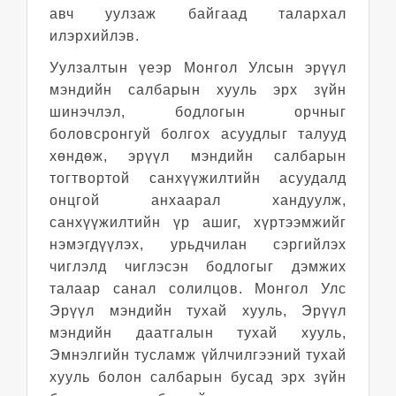
авч уулзаж байгаад талархал
илэрхийлэв.
Уулзалтын үеэр
Монгол Улсын эрүүл
мэндийн салбарын хууль эрх зүйн
шинэчлэл, бодлогын орчныг
боловсронгуй болгох асуудлыг талууд
хөндөж, эрүүл мэндийн салбарын
тогтвортой санхүүжилтийн асуудалд
онцгой анхаарал хандуулж,
санхүүжилтийн үр ашиг, хүртээмжийг
нэмэгдүүлэх, урьдчилан сэргийлэх
чиглэлд чиглэсэн бодлогыг дэмжих
талаар санал солилцов. Монгол Улс
Эрүүл мэндийн тухай хууль, Эрүүл
мэндийн даатгалын тухай хууль,
Эмнэлгийн тусламж үйлчилгээний тухай
хууль болон салбарын бусад эрх зүйн