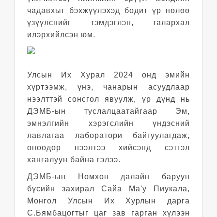
чадавхыг бэхжүүлэхэд бодит үр нөлөө
үзүүлснийг тэмдэглэн, талархал
илэрхийлсэн юм.
Улсын Их Хурал 2024 онд эмийн
хүртээмж, үнэ, чанарын асуудлаар
нээлттэй сонсгол явуулж, үр дүнд нь
ДЭМБ-ын туслалцаатайгаар Эм,
эмнэлгийн хэрэгслийн үндэсний
лавлагаа лаборатори байгуулагдаж,
өнөөдөр нээлтээ хийсэнд сэтгэл
хангалуун байна гэлээ.
ДЭМБ-ын Номхон далайн баруун
бүсийн захирал Сайа Ма'у Пиукала,
Монгол Улсын Их Хурлын дарга
С.Бямбацогтыг
цаг зав гарган хүлээн