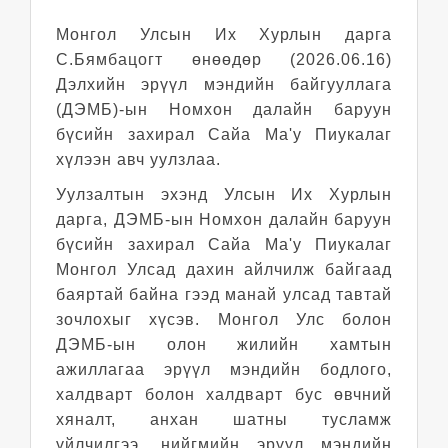
Монгол Улсын Их Хурлын дарга
С.Бямбацогт өнөөдөр
(2026.06.16)
Дэлхийн эрүүл мэндийн байгууллага
(ДЭМБ)-ын Номхон далайн баруун
бүсийн захирал Сайа Ма'у Пиукалаг
хүлээн авч уулзлаа.
Уулзалтын эхэнд Улсын Их Хурлын
дарга
,
ДЭМБ-ын Номхон далайн баруун
бүсийн захирал Сайа Ма'у Пиукалаг
Монгол Улсад дахин айлчилж байгаад
баяртай байна гээд манай улсад тавтай
зочлохыг хүсэв. Монгол Улс болон
ДЭМБ-ын олон жилийн хамтын
ажиллагаа эрүүл мэндийн бодлого,
халдварт болон халдварт бус өвчний
хяналт, анхан шатны тусламж
үйлчилгээ, нийгмийн эрүүл мэндийн