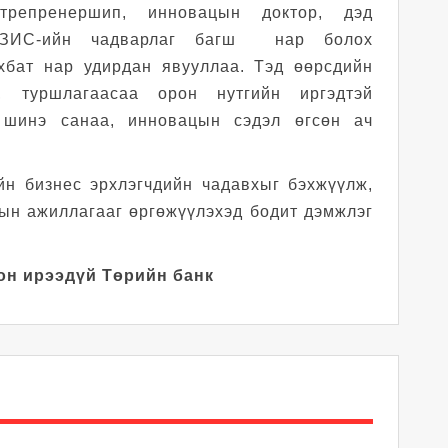
трепренершип, инновацын доктор, дэд
СЭЗИС-ийн чадварлаг багш нар болох
нхбат нар удирдан явууллаа. Тэд өөрсдийн
, туршлагаасаа орон нутгийн иргэдтэй
 шинэ санаа, инновацын сэдэл өгсөн ач
йн бизнес эрхлэгчдийн чадавхыг бэхжүүлж,
тын ажиллагааг өргөжүүлэхэд бодит дэмжлэг
он ирээдүй Төрийн банк