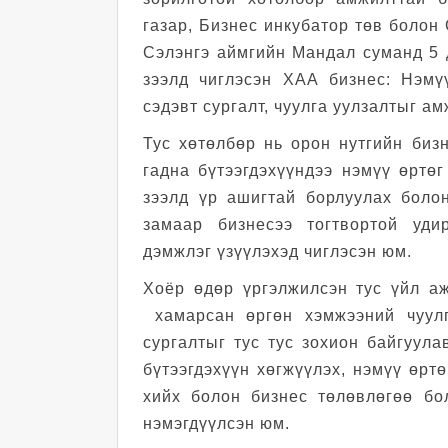
газар, Бизнес инкубатор төв болон
Сэлэнгэ аймгийн Мандал суманд 5 
зээлд чиглэсэн ХАА бизнес: Нэмүү
сэдэвт сургалт, чуулга уулзалтыг а
Тус хөтөлбөр нь орон нутгийн бизн
гадна бүтээгдэхүүндээ нэмүү өртөг
зээлд үр ашигтай борлуулах боло
замаар бизнесээ тогтвортой уди
дэмжлэг үзүүлэхэд чиглэсэн юм.
Хоёр өдөр үргэлжилсэн тус үйл а
хамарсан өргөн хэмжээний чуулг
сургалтыг тус тус зохион байгуула
бүтээгдэхүүн хөгжүүлэх, нэмүү өртө
хийх болон бизнес төлөвлөгөө бо
нэмэгдүүлсэн юм.