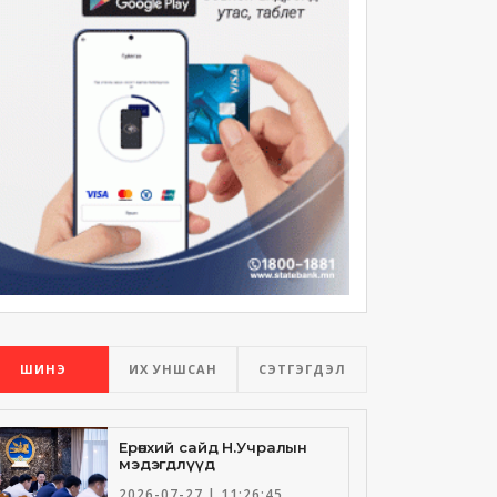
ШИНЭ
ИХ УНШСАН
СЭТГЭГДЭЛ
Ерөнхий сайд Н.Учралын
мэдэгдлүүд
2026-07-27 | 11:26:45