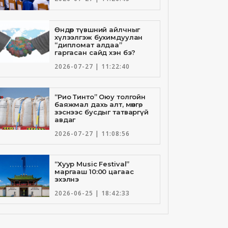
Өндөр түвшний айлчныг
хүлээлгэж бухимдуулан
“дипломат алдаа”
гаргасан сайд хэн бэ?
2026-07-27 | 11:22:40
“Рио Тинто” Оюу толгойн
баяжмал дахь алт, мөнгө,
зэснээс бусдыг татваргүй
авдаг
2026-07-27 | 11:08:56
“Хуур Music Festival”
маргааш 10:00 цагаас
эхэлнэ
2026-06-25 | 18:42:33
Төрийн банкны И-Билл