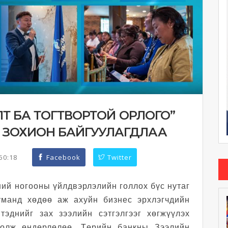
АЛТ БА ТОГТВОРТОЙ ОРЛОГО”
 ЗОХИОН БАЙГУУЛАГДЛАА
:50:18
Facebook
Twitter
ний ногооны үйлдвэрлэлийн голлох бүс нутаг
манд хөдөө аж ахуйн бизнес эрхлэгчдийн
тэднийг зах зээлийн сэтгэлгээг хөгжүүлэх
болж өндөрлөлөө. Төрийн банкны Зээлийн