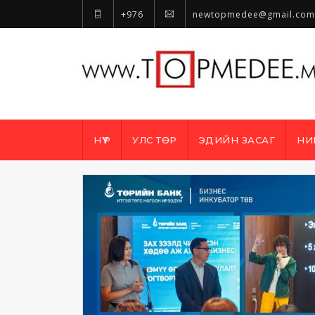
+976
newtopmedee@gmail.com
НҮҮР
УЛС ТӨР
ЭДИЙН ЗАСАГ
НИ