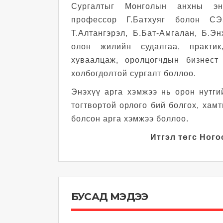
Сургалтыг Монголын анхны эн
профессор Г.Батхуяг болон 
Т.Алтангэрэл, Б.Бат-Амгалан, Б.Э
олон жилийн судалгаа, практик
хуваалцаж, оролцогчдын бизнест
холбогдолтой сургалт боллоо.
Энэхүү арга хэмжээ нь орон нутги
тогтвортой орлого бий болгох, хам
болсон арга хэмжээ боллоо.
Итгэл төгс Ного
БУСАД МЭДЭЭ