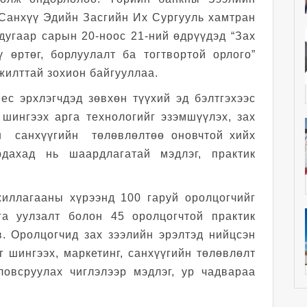
 Санхүү Эдийн Засгийн Их Сургууль хамтран
дугаар сарын 20-ноос 21-ний өдрүүдэд “Зах
 өртөг, борлуулалт ба тогтвортой орлого”
мжилттай зохион байгууллаа.
ес эрхлэгчдэд зөвхөн түүхий эд бэлтгэхээс
 шингээх арга технологийг эзэмшүүлэх, зах
н санхүүгийн төлөвлөлтөө оновчтой хийх
рдахад нь шаардлагатай мэдлэг, практик
жиллагааны хүрээнд 100 гаруй оролцогчийг
а уулзалт болон 45 оролцогчтой практик
в. Оролцогчид зах зээлийн эрэлтэд нийцсэн
г шингээх, маркетинг, санхүүгийн төлөвлөлт
ловсруулах чиглэлээр мэдлэг, ур чадвараа