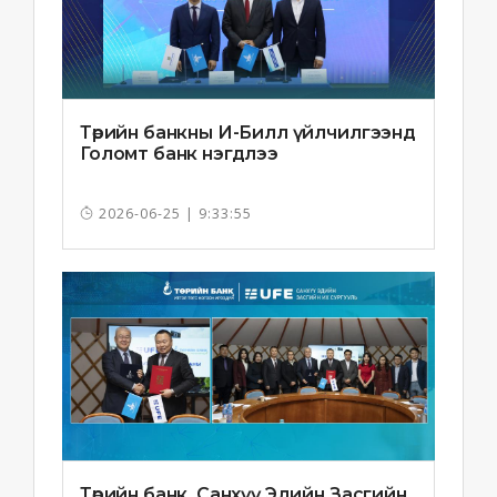
Төрийн банкны И-Билл үйлчилгээнд
Голомт банк нэгдлээ
2026-06-25 | 9:33:55
Төрийн банк, Санхүү Эдийн Засгийн