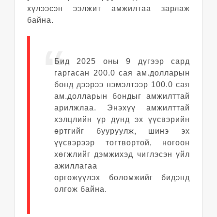
хүлээсэн ээлжит амжилтаа зарлаж
байна.
Бид 2025 оны 9 дүгээр сард
гаргасан 200.0 сая ам.долларын
бонд дээрээ нэмэлтээр 100.0 сая
ам.долларын бондыг амжилттай
арилжлаа. Энэхүү амжилттай
хэлцлийн үр дүнд эх үүсвэрийн
өртгийг бууруулж, шинэ эх
үүсвэрээр тогтвортой, ногоон
хөгжлийг дэмжихэд чиглэсэн үйл
ажиллагаа
өргөжүүлэх боломжийг бидэнд
олгож байна.