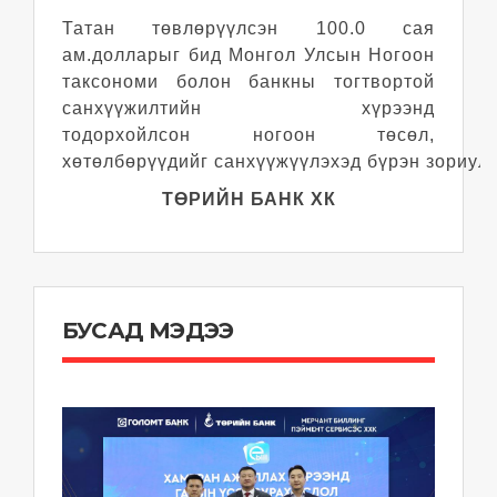
Татан төвлөрүүлсэн 100.0 сая
ам.долларыг бид Монгол Улсын Ногоон
таксономи болон банкны тогтвортой
санхүүжилтийн хүрээнд
тодорхойлсон ногоон төсөл,
хөтөлбөрүүдийг санхүүжүүлэхэд бүрэн зориулн
ТӨРИЙН БАНК ХК
БУСАД МЭДЭЭ