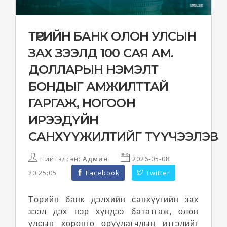
ТӨРИЙН БАНК ОЛОН УЛСЫН
ЗАХ ЗЭЭЛД 100 САЯ АМ.
ДОЛЛАРЫН НЭМЭЛТ
БОНДЫГ АМЖИЛТТАЙ
ГАРГАЖ, НОГООН
ИРЭЭДҮЙН
САНХҮҮЖИЛТИЙГ ТҮҮЧЭЭЛЭВ
Нийтэлсэн:
Админ
2026-05-08
20:25:05
Facebook
Twitter
Төрийн банк дэлхийн санхүүгийн зах
зээл дэх нэр хүндээ бататгаж, олон
улсын хөрөнгө оруулагчдын итгэлийг