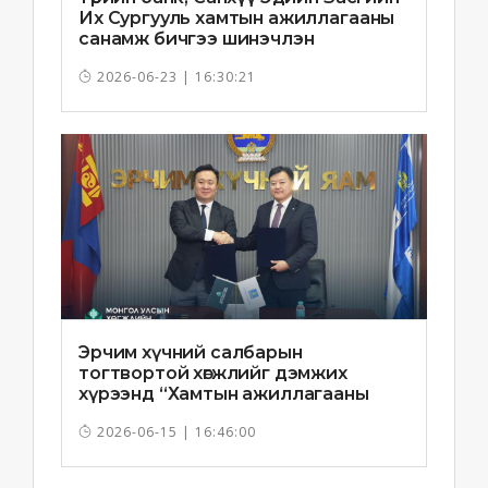
Их Сургууль хамтын ажиллагааны
санамж бичгээ шинэчлэн
байгууллаа
2026-06-23 | 16:30:21
Эрчим хүчний салбарын
тогтвортой хөгжлийг дэмжих
хүрээнд “Хамтын ажиллагааны
санамж бичиг”-ийг байгууллаа
2026-06-15 | 16:46:00