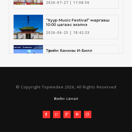
2026-07-27 | 11:08:56
“Хуур Music Festival” маргааш
10:00 цагаас эхэлнэ
2026-06-25 | 18:42:33
Төрийн банкны И-Билл
үйлчилгээнд Голомт банк
нэгдлээ
2026-06-25 | 9:33:55
Төрийн банк, Санхүү Эдийн
© Copyright Topmedee 2026, All Rights Reserved
Засгийн Их Сургууль хамтын
ажиллагааны санамж бичгээ
шинэчлэн байгууллаа
Үнийн санал
2026-06-23 | 16:30:21
Олон улсын спортын
байгууллагын дээд удирдлагын