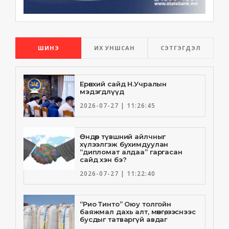
ШИНЭ
ИХ УНШСАН
СЭТГЭГДЭЛ
Ерөнхий сайд Н.Учралын
мэдэгдлүүд
2026-07-27 | 11:26:45
Өндөр түвшний айлчныг
хүлээлгэж бухимдуулан
“дипломат алдаа” гаргасан
сайд хэн бэ?
2026-07-27 | 11:22:40
“Рио Тинто” Оюу толгойн
баяжмал дахь алт, мөнгө, зэснээс
бусдыг татваргүй авдаг