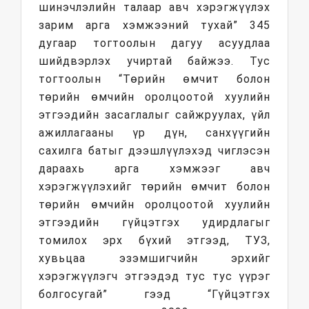
шинэчлэлийн талаар авч хэрэгжүүлэх
зарим арга хэмжээний тухай” 345
дугаар тогтоолын дагуу асуудлаа
шийдвэрлэх учиртай байжээ. Тус
тогтоолын “Төрийн өмчит болон
төрийн өмчийн оролцоотой хуулийн
этгээдийн засаглалыг сайжруулах, үйл
ажиллагааны үр дүн, санхүүгийн
сахилга батыг дээшлүүлэхэд чиглэсэн
дараахь арга хэмжээг авч
хэрэгжүүлэхийг төрийн өмчит болон
төрийн өмчийн оролцоотой хуулийн
этгээдийн гүйцэтгэх удирдлагыг
томилох эрх бүхий этгээд, ТУЗ,
хувьцаа эзэмшигчийн эрхийг
хэрэгжүүлэгч этгээдэд тус тус үүрэг
болгосугай” гээд “Гүйцэтгэх