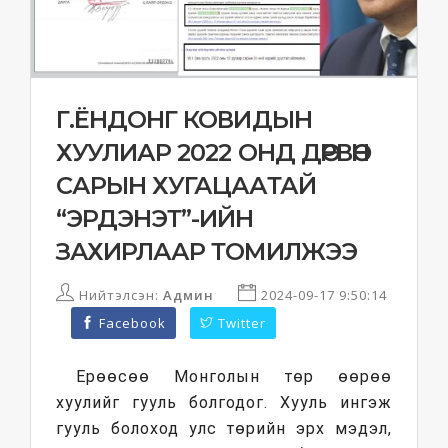
Г.ЁНДОНГ КОВИДЫН
ХУУЛИАР 2022 ОНД ДӨРВӨН
САРЫН ХУГАЦААТАЙ
“ЭРДЭНЭТ”-ИЙН
ЗАХИРЛААР ТОМИЛЖЭЭ
Нийтэлсэн:
Админ
2024-09-17 9:50:14
Facebook
Twitter
Ерөөсөө Монголын төр өөрөө
хуулийг гууль болгодог. Хууль ингэж
гууль болоход улс төрийн эрх мэдэл,