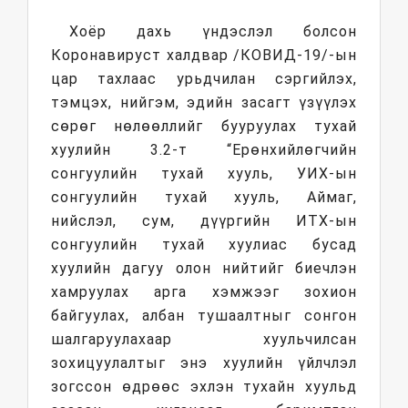
Хоёр дахь үндэслэл болсон
Коронавируст халдвар /КОВИД-19/-ын
цар тахлаас урьдчилан сэргийлэх,
тэмцэх, нийгэм, эдийн засагт үзүүлэх
сөрөг нөлөөллийг бууруулах тухай
хуулийн 3.2-т “Ерөнхийлөгчийн
сонгуулийн тухай хууль, УИХ-ын
сонгуулийн тухай хууль, Аймаг,
нийслэл, сум, дүүргийн ИТХ-ын
сонгуулийн тухай хуулиас бусад
хуулийн дагуу олон нийтийг биечлэн
хамруулах арга хэмжээг зохион
байгуулах, албан тушаалтныг сонгон
шалгаруулахаар хуульчилсан
зохицуулалтыг энэ хуулийн үйлчлэл
зогссон өдрөөс эхлэн тухайн хуульд