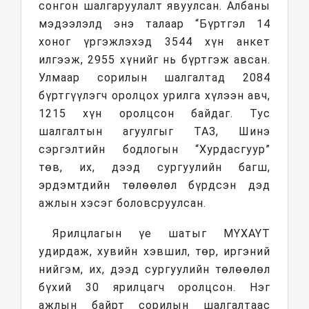
сонгон шалгаруулалт явуулсан. Албаны
мэдээлэлд энэ талаар “Бүртгэл 14
хоног үргэжлэхэд 3544 хүн анкет
илгээж, 2955 хүнийг нь бүртгэж авсан.
Улмаар сорилын шалгалтад 2084
бүртгүүлэгч оролцох урилга хүлээн авч,
1215 хүн оролцсон байдаг. Тус
шалгалтын агуулгыг ТАЗ, Шинэ
сэргэлтийн бодлогын “Хурдасгуур”
төв, их, дээд сургуулийн багш,
эрдэмтдийн төлөөлөл бүрдсэн дэд
ажлын хэсэг боловсруулсан.
Ярилцлагын үе шатыг МҮХАҮТ
удирдаж, хувийн хэвшил, төр, иргэний
нийгэм, их, дээд сургуулийн төлөөлөл
бүхий 30 ярилцагч оролцсон. Нэг
ажлын байрт сорилын шалгалтаас