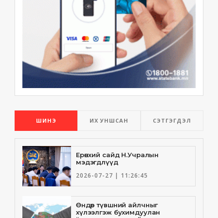
ШИНЭ
ИХ УНШСАН
СЭТГЭГДЭЛ
Ерөнхий сайд Н.Учралын
мэдэгдлүүд
2026-07-27 | 11:26:45
Өндөр түвшний айлчныг
хүлээлгэж бухимдуулан