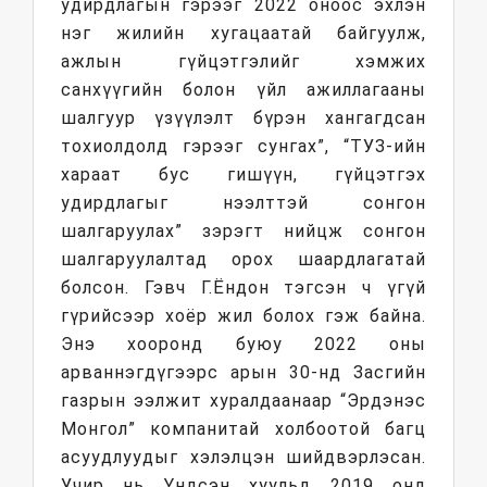
удирдлагын гэрээг 2022 оноос эхлэн
нэг жилийн хугацаатай байгуулж,
ажлын гүйцэтгэлийг хэмжих
санхүүгийн болон үйл ажиллагааны
шалгуур үзүүлэлт бүрэн хангагдсан
тохиолдолд гэрээг сунгах”, “ТУЗ-ийн
хараат бус гишүүн, гүйцэтгэх
удирдлагыг нээлттэй сонгон
шалгаруулах” зэрэгт нийцж сонгон
шалгаруулалтад орох шаардлагатай
болсон. Гэвч Г.Ёндон тэгсэн ч үгүй
гүрийсээр хоёр жил болох гэж байна.
Энэ хооронд буюу 2022 оны
арваннэгдүгээрс арын 30-нд Засгийн
газрын ээлжит хуралдаанаар “Эрдэнэс
Монгол” компанитай холбоотой багц
асуудлуудыг хэлэлцэн шийдвэрлэсан.
Учир нь Үндсэн хуульд 2019 онд