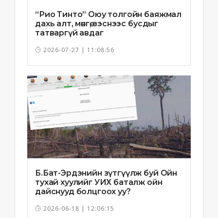
“Рио Тинто” Оюу толгойн баяжмал
дахь алт, мөнгө, зэснээс бусдыг
татваргүй авдаг
2026-07-27 | 11:08:56
Б.Бат-Эрдэнийн зүтгүүлж буй Ойн
тухай хуулийг УИХ баталж ойн
дайснууд болцгоох уу?
2026-06-18 | 12:06:15