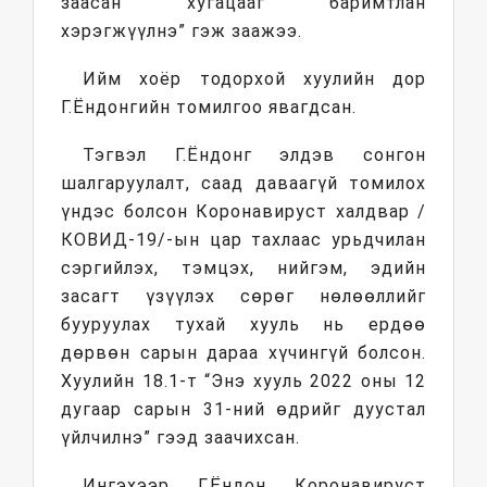
заасан хугацааг баримтлан
хэрэгжүүлнэ” гэж заажээ.
Ийм хоёр тодорхой хуулийн дор
Г.Ёндонгийн томилгоо явагдсан.
Тэгвэл Г.Ёндонг элдэв сонгон
шалгаруулалт, саад даваагүй томилох
үндэс болсон Коронавируст халдвар /
КОВИД-19/-ын цар тахлаас урьдчилан
сэргийлэх, тэмцэх, нийгэм, эдийн
засагт үзүүлэх сөрөг нөлөөллийг
бууруулах тухай хууль нь ердөө
дөрвөн сарын дараа хүчингүй болсон.
Хуулийн 18.1-т “Энэ хууль 2022 оны 12
дугаар сарын 31-ний өдрийг дуустал
үйлчилнэ” гээд заачихсан.
Ингэхээр Г.Ёндон Коронавируст