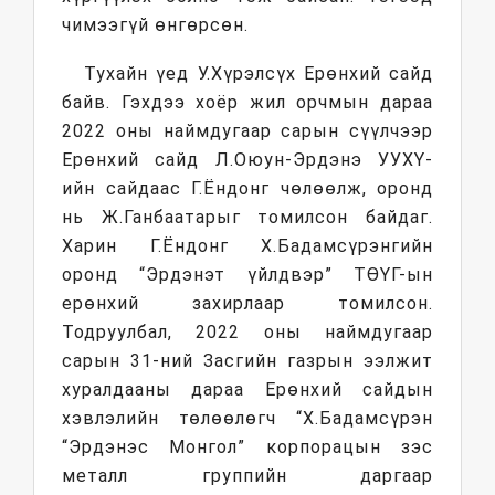
чимээгүй өнгөрсөн.
Тухайн үед У.Хүрэлсүх Ерөнхий сайд
байв. Гэхдээ хоёр жил орчмын дараа
2022 оны наймдугаар сарын сүүлчээр
Ерөнхий сайд Л.Оюун-Эрдэнэ УУХҮ-
ийн сайдаас Г.Ёндонг чөлөөлж, оронд
нь Ж.Ганбаатарыг томилсон байдаг.
Харин Г.Ёндонг Х.Бадамсүрэнгийн
оронд “Эрдэнэт үйлдвэр” ТӨҮГ-ын
ерөнхий захирлаар томилсон.
Тодруулбал, 2022 оны наймдугаар
сарын 31-ний Засгийн газрын ээлжит
хуралдааны дараа Ерөнхий сайдын
хэвлэлийн төлөөлөгч “Х.Бадамсүрэн
“Эрдэнэс Монгол” корпорацын зэс
металл группийн даргаар