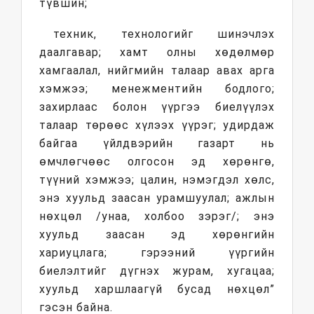
түвшин;
техник, технологийг шинэчлэх
даалгавар; хамт олны хөдөлмөр
хамгаалал, нийгмийн талаар авах арга
хэмжээ; менежментийн бодлого;
захирлаас болон үүргээ биелүүлэх
талаар төрөөс хүлээх үүрэг; удирдаж
байгаа үйлдвэрийн газарт нь
өмчлөгчөөс олгосон эд хөрөнгө,
түүний хэмжээ; цалин, нэмэгдэл хөлс,
энэ хуульд заасан урамшуулал; ажлын
нөхцөл /унаа, холбоо зэрэг/; энэ
хуульд заасан эд хөрөнгийн
хариуцлага; гэрээний үүргийн
биелэлтийг дүгнэх журам, хугацаа;
хуульд харшлаагүй бусад нөхцөл”
гэсэн байна.