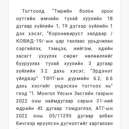
Тогтоолд “Төрийн болон орон
нутгийн өмчийн тухай хуулийн 18
дугаар зүйлийн 1, 19 дүгээр зүйлийн 1
дэх хэсэг, “Коронавируст халдвар /
КОВИД-19/-ын цар тахлаас урьдчилан
сэргийлэх, тэмцэх, нийгэм, эдийн
засагт үзүүлэх сөрөг нөлөөллийг
бууруулах тухай хуулийн 3 дугаар
зүйлийн 3.2 дахь хэсэг, “Эрдэнэт
үйлдвэр” ТӨҮГ-ын дүрмийн 6.2, 6.6
дахь хэсгийг үндэслэн тогтоох нь”
гээд “1. Монгол Улсын Засгийн газрын
2022 оны наймдугаар сарын 31-ний
өдрийн 43 дугаар тэмдэглэл, АТГ-ын
2022 оны 05/11295 дугаар албан
бичгээр ирүүлсэн дүгнэлтийг харгалзан