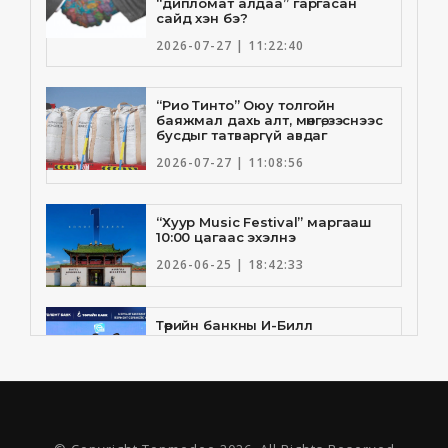
“дипломат алдаа” гаргасан
сайд хэн бэ?
2026-07-27 | 11:22:40
“Рио Тинто” Оюу толгойн
баяжмал дахь алт, мөнгө, зэснээс
бусдыг татваргүй авдаг
2026-07-27 | 11:08:56
“Хуур Music Festival” маргааш
10:00 цагаас эхэлнэ
2026-06-25 | 18:42:33
Төрийн банкны И-Билл
үйлчилгээнд Голомт банк
нэгдлээ
2026-06-25 | 9:33:55
Төрийн банк, Санхүү Эдийн