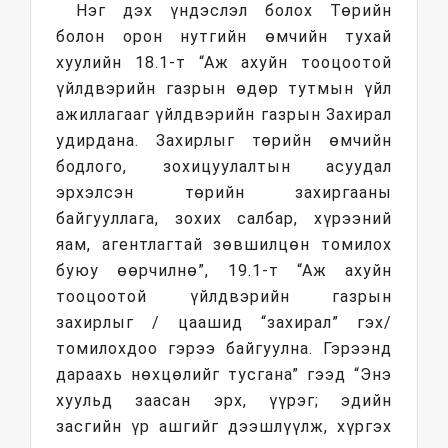
Нэг дэх үндэслэл болох Төрийн
болон орон нутгийн өмчийн тухай
хуулийн 18.1-т “Аж ахуйн тооцоотой
үйлдвэрийн газрын өдөр тутмын үйл
ажиллагааг үйлдвэрийн газрын Захирал
удирдана. Захирлыг төрийн өмчийн
бодлого, зохицуулалтын асуудал
эрхэлсэн төрийн захиргааны
байгууллага, зохих салбар, хүрээний
яам, агентлагтай зөвшилцөн томилох
буюу өөрчилнө”, 19.1-т “Аж ахуйн
тооцоотой үйлдвэрийн газрын
захирлыг / цаашид “захирал” гэх/
томилохдоо гэрээ байгуулна. Гэрээнд
дараахь нөхцөлийг тусгана” гээд “Энэ
хуульд заасан эрх, үүрэг; эдийн
засгийн үр ашгийг дээшлүүлж, хүргэх