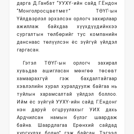
дарга Д.Ганбат “УУХҮ-ийн сайд Г.Ёндон
“Монголросцветмет” ТӨҮГ-ын
Үйлдвэрлэл эрхэлсэн орлогч захирлаар
ажиллаж байхдаа хүүхдүүдийнхээ
сургалтын төлбөрийг тус компанийн
данснаас төлүүлсэн ёс зүйгүй үйлдэл
гаргасан.
Гэтэл ТӨҮГ-ын орлогч захирал
хувьдаа ашигласан мөнгөө төсөвт
хамаарахгүй гэж бахдалтайгаар
хэвлэлийн хурал хуралдуулж байгаа нь
туйлын харамсалтай үйлдэл боллоо.
Ийм ёс зүйгүй УУХҮ-ийн сайд Г.Ёндонг
нэн даруй огцруулахыг УИХ дахь
Ардчилсан намын бүлэг шаардаж
байна. Шаардлагаа Ерөнхий сайдад
хүргүүлэх болно" гэж байсан. Тэгээд