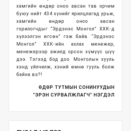
хамгийн өндөр оноо авсан тав орчим
буюу нийт 434 хүнийг ярилцлагад урьж,
хамгийн өндөр оноо авсан
горилогчдыг “Эрдэнэс Монгол” ХХК-д
хүлээлгэн өгсөн” гэж байв. “Эрдэнэс
Монгол” ХХК-ийн ахлах менежер,
менежерээр ажилд орсон хүмүүс шүү
дээ. Тэгээд бод доо. Монголын хууль
хэнд үйлчилж, хэний өмнө гууль болж
байна вэ?!
ӨДӨР ТУТМЫН СОНИНУУДЫН
"ЭРЭН СУРВАЛЖЛАГЧ" НЭГДЭЛ