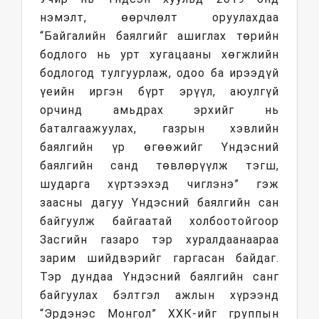
нэмэлт, өөрчлөлт оруулахдаа
“Байгалийн баялгийг ашиглах төрийн
бодлого нь урт хугацааны хөгжлийн
бодлогод тулгуурлаж, одоо ба ирээдүй
үеийн иргэн бүрт эрүүл, аюулгүй
орчинд амьдрах эрхийг нь
баталгаажуулах, газрын хэвлийн
баялгийн үр өгөөжийг Үндэсний
баялгийн санд төвлөрүүлж тэгш,
шударга хүртээхэд чиглэнэ” гэж
заасны дагуу Үндэсний баялгийн сан
байгуулж байгаатай холбоотойгоор
Засгийн газаро тэр хуралдаанаараа
зарим шийдвэрийг гаргасан байдаг.
Тэр дундаа Үндэсний баялгийн санг
байгуулах бэлтгэл ажлын хүрээнд
“Эрдэнэс Монгол” ХХК-ийг группын