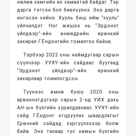
нөлөө хамгийн их хамаатай байдаг. Тэр
дарга тэгсэн бол биелүүлнэ. Энэ дарга
ингэсэн хийнэ. Хууль биш ийм “хууль”
үйлчилдэг. Нэг жишээ нь “Эрдэнэт
үйлдвэр”-ийн өнөөдрийн ерөнхий
захирал Г.Ёндонгийн томилгоо байна.
Тэрбээр 2022 оны наймдугаар сарын
сүүлчээр УУХҮ-ийн сайдаас буугаад
“Эрдэнэт үйлдвэр”-ийн ерөнхий
захирлаар томилогдсон.
Түүнээс өмнө буюу 2020 оны
арваннэгдүгээр сарын 2-нд УИХ дахь
АН-ын бүлгийн хуралдаанаас УУХҮ-ийн
сайд Г.Ёндонг огцруулах шаардлагыг
Ерөнхий сайдад хүргүүлэхээр болж
байв. Энэ талаар тус намын бүлгийн