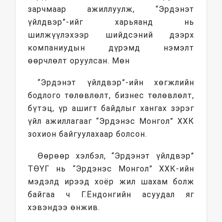
зарчмаар ажиллуулж, “Эрдэнэт
үйлдвэр”-ийг харьяанд нь
шилжүүлэхээр шийдсэний дээрх
компаниудын дүрэмд нэмэлт
өөрчлөлт оруулсан. Мөн
“Эрдэнэт үйлдвэр”-ийн хөгжлийн
бодлого төлөвлөлт, бизнес төлөвлөлт,
бүтэц, үр ашигт байдлыг хангах зэрэг
үйл ажиллагааг “Эрдэнэс Монгол” ХХК
зохион байгуулахаар болсон.
Өөрөөр хэлбэл, “Эрдэнэт үйлдвэр”
ТӨҮГ нь “Эрдэнэс Монгол” ХХК-ийн
мэдэлд ирээд хоёр жил шахам болж
байгаа ч Г.Ёндонгийн асуудал яг
хэвэндээ өнжив.