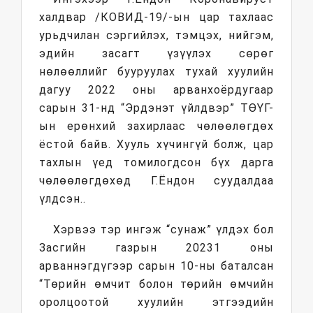
халдвар /КОВИД-19/-ын цар тахлаас
урьдчилан сэргийлэх, тэмцэх, нийгэм,
эдийн засагт үзүүлэх сөрөг
нөлөөллийг бууруулах тухай хуулийн
дагуу 2022 оны арванхоёрдугаар
сарын 31-нд “Эрдэнэт үйлдвэр” ТӨҮГ-
ын ерөнхий захирлаас чөлөөлөгдөх
ёстой байв. Хууль хүчингүй болж, цар
тахлын үед томилогдсон бүх дарга
чөлөөлөгдөхөд Г.Ёндон суудалдаа
үлдсэн..
Хэрвээ тэр ингэж “сунаж” үлдэх бол
Засгийн газрын 20231 оны
арваннэгдүгээр сарын 10-ны баталсан
“Төрийн өмчит болон төрийн өмчийн
оролцоотой хуулийн этгээдийн