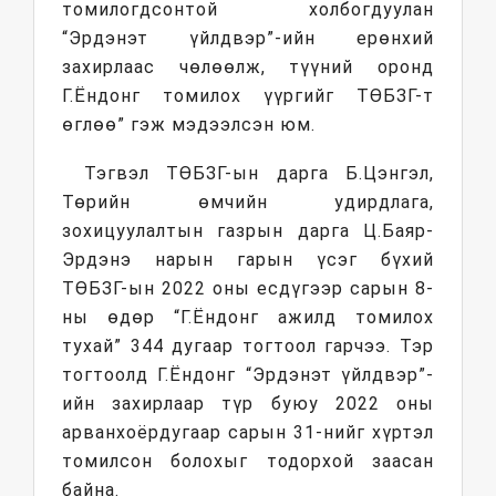
томилогдсонтой холбогдуулан
“Эрдэнэт үйлдвэр”-ийн ерөнхий
захирлаас чөлөөлж, түүний оронд
Г.Ёндонг томилох үүргийг ТӨБЗГ-т
өглөө” гэж мэдээлсэн юм.
Тэгвэл ТӨБЗГ-ын дарга Б.Цэнгэл,
Төрийн өмчийн удирдлага,
зохицуулалтын газрын дарга Ц.Баяр-
Эрдэнэ нарын гарын үсэг бүхий
ТӨБЗГ-ын 2022 оны есдүгээр сарын 8-
ны өдөр “Г.Ёндонг ажилд томилох
тухай” 344 дугаар тогтоол гарчээ. Тэр
тогтоолд Г.Ёндонг “Эрдэнэт үйлдвэр”-
ийн захирлаар түр буюу 2022 оны
арванхоёрдугаар сарын 31-нийг хүртэл
томилсон болохыг тодорхой заасан
байна.