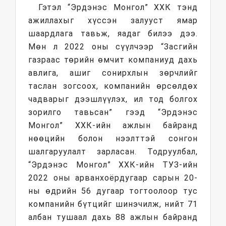
Гэтэл “Эрдэнэс Монгол” ХХК тэнд
ажиллахыг хүссэн залууст ямар
шаардлага тавьж, яадаг билээ дээ.
Мөн л 2022 оны сүүлчээр “Засгийн
газраас төрийн өмчит компаниуд дахь
авлига, ашиг сонирхлын зөрчлийг
таслан зогсоох, компанийн өрсөлдөх
чадварыг дээшлүүлэх, ил тод болгох
зорилго тавьсан” гээд “Эрдэнэс
Монгол” ХХК-ийн ажлын байранд
нөөцийн болон нээлттэй сонгон
шалгаруулалт зарласан. Тодруулбал,
“Эрдэнэс Монгол” ХХК-ийн ТУЗ-ийн
2022 оны арванхоёрдугаар сарын 20-
ны өдрийн 56 дугаар тогтоолоор тус
компанийн бүтцийг шинэчилж, нийт 71
албан тушаал дахь 88 ажлын байранд