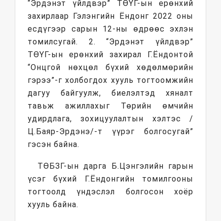
“Эрдэнэт үйлдвэр” ТӨҮГ-ын ерөнхий
захирлаар Гэлэнгийн Ёндонг 2022 оны
есдүгээр сарын 12-ны өдрөөс эхлэн
томилсугай. 2. “Эрдэнэт үйлдвэр”
ТӨҮГ-ын ерөнхий захирал Г.Ёндонтой
“Онцгой нөхцөл бүхий хөдөлмөрийн
гэрээ”-г холбогдох хууль тогтоомжийн
дагуу байгуулж, биелэлтэд хяналт
тавьж ажиллахыг Төрийн өмчийн
удирдлага, зохицуулалтын хэлтэс /
Ц.Баяр-Эрдэнэ/-т үүрэг болгосугай”
гэсэн байна.
ТӨБЗГ-ын дарга Б.Цэнгэлийн гарын
үсэг бүхий Г.Ёндонгийн томилгооны
тогтоолд үндэслэл болгосон хоёр
хууль байна.