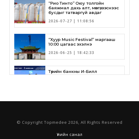
“Рио Тинто” Оюу толгойн
баяжмал дахь алт, мөнгө, зэснээс
бусдыг татваргүй авдаг
2026-07-27 | 11:08:56
“Хуур Music Festival” маргааш
10:00 цагаас эхэлнэ
2026-06-25 | 18:42:33
Төрийн банкны И-Билл
үйлчилгээнд Голомт банк
нэгдлээ
2026-06-25 | 9:33:55
Төрийн банк, Санхүү Эдийн
Засгийн Их Сургууль хамтын
ажиллагааны санамж бичгээ
шинэчлэн байгууллаа
© Copyright Topmedee 2026, All Rights Reserved
2026-06-23 | 16:30:21
Үнийн санал