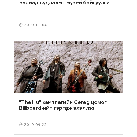
Буриад судлалын музей байгуулна
2019-11-04
"The Hu" хамтлагийн Gereg цомог
Billboard-ийг тэргүүлж эхэллээ
2019-09-25