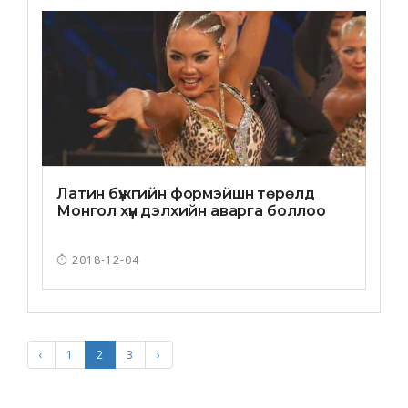
Латин бүжгийн формэйшн төрөлд
Монгол хүн дэлхийн аварга боллоо
2018-12-04
‹
1
2
3
›