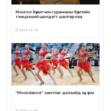
Монгол бүжигчин гудамжны бүжгийн
тэмцээний шилдэгт шалгарлаа
2019-12-10
“Moondance” хамтлаг дэлхийд хүч үзнэ
2019-12-05