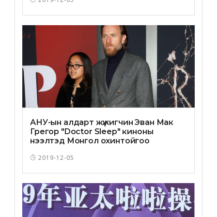
АНУ-ын алдарт жүжигчин Эван Мак
Грегор "Doctor Sleep" киноны
нээлтэд Монгол охинтойгоо
оролцжээ
2019-12-05