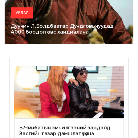
УРЛАГ
Дуучин Л.Болдбаатар Дундговьчуудад
4000 боодол өвс хандивлана
Б.Чинбатын эмчилгээний зардалд
Засгийн газар дэмжлэг үзүүлнэ