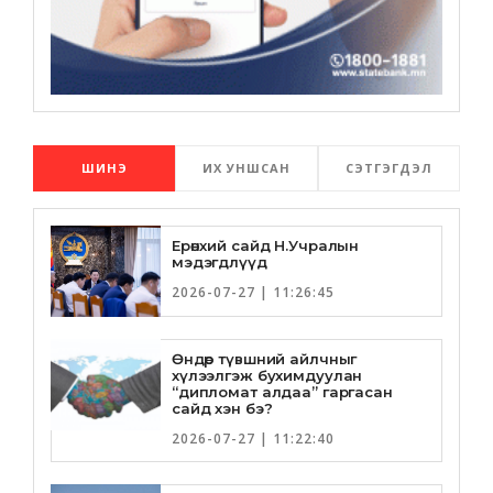
ШИНЭ
ИХ УНШСАН
СЭТГЭГДЭЛ
Ерөнхий сайд Н.Учралын
мэдэгдлүүд
2026-07-27 | 11:26:45
Өндөр түвшний айлчныг
хүлээлгэж бухимдуулан
“дипломат алдаа” гаргасан
сайд хэн бэ?
2026-07-27 | 11:22:40