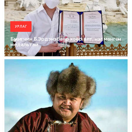
УРЛАГ
Бүжигчин Б.Эрдэнэбаяр хоёр алт, нэг мөнгөн
медальтай