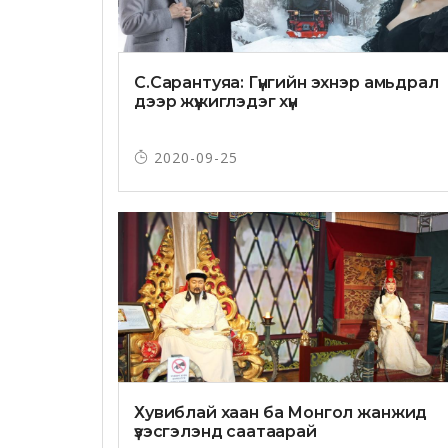
С.Сарантуяа: Гүнгийн эхнэр амьдрал
дээр жүжиглэдэг хүн
2020-09-25
Хувиблай хаан ба Монгол жанжид
үзэсгэлэнд саатаарай