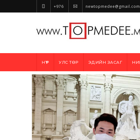
+976
newtopmedee@gmail.com
НҮҮР
УЛС ТӨР
ЭДИЙН ЗАСАГ
НИ