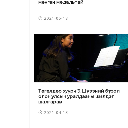
мөнгөн медальтай
2021-06-18
Төгөлдөр хуурч Э.Шүтээний бүтээл
олон улсын уралдааны шилдэг
шалгарав
2021-04-13