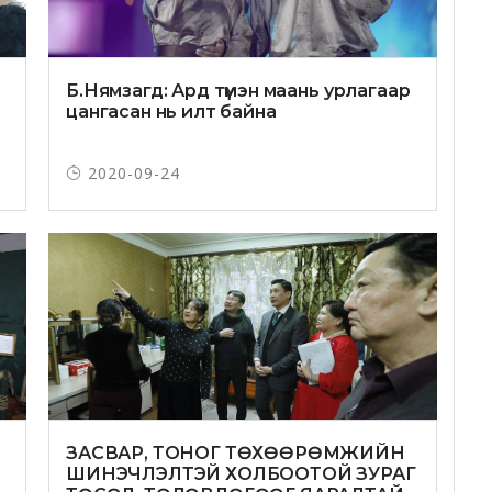
Б.Нямзагд: Ард түмэн маань урлагаар
цангасан нь илт байна
2020-09-24
ЗАСВАР, ТОНОГ ТӨХӨӨРӨМЖИЙН
ШИНЭЧЛЭЛТЭЙ ХОЛБООТОЙ ЗУРАГ