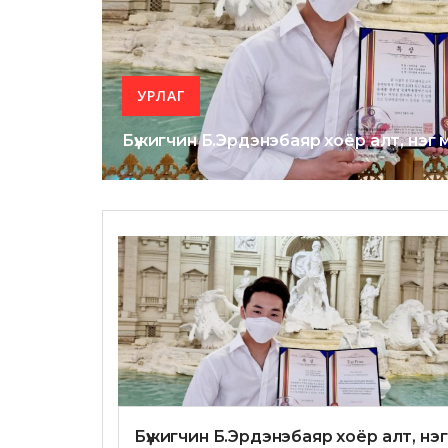
УРЛАГ
Бүжигчин Б.Эрдэнэбаяр хоёр алт, нэг
Бүжигчин Б.Эрдэнэбаяр хоёр алт, нэг