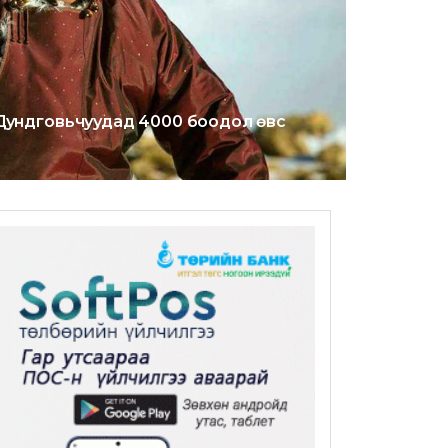
Дундговьчуудад 4000 боодол өвс