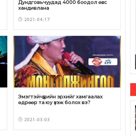
Дундговьчуудад 4000 боодол өвс
хандивлана
2021-04-17
Эмэгтэйчүүдийн эрхийг хамгаалах
өдрөөр та юу үзэж болох вэ?
2021-03-03