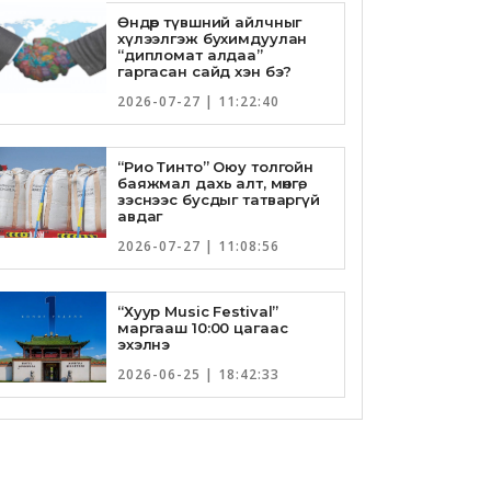
Өндөр түвшний айлчныг
хүлээлгэж бухимдуулан
“дипломат алдаа”
гаргасан сайд хэн бэ?
2026-07-27 | 11:22:40
“Рио Тинто” Оюу толгойн
баяжмал дахь алт, мөнгө,
зэснээс бусдыг татваргүй
авдаг
2026-07-27 | 11:08:56
“Хуур Music Festival”
маргааш 10:00 цагаас
эхэлнэ
2026-06-25 | 18:42:33
Төрийн банкны И-Билл
үйлчилгээнд Голомт банк
нэгдлээ