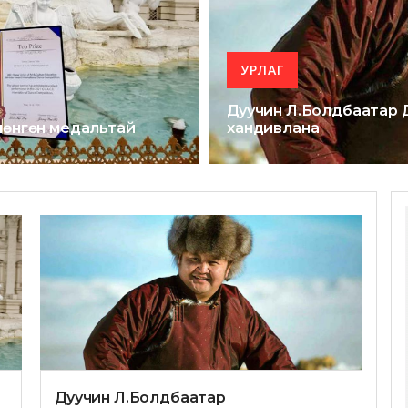
УРЛАГ
Дуучин Л.Болдбаатар 
 мөнгөн медальтай
хандивлана
Дуучин Л.Болдбаатар